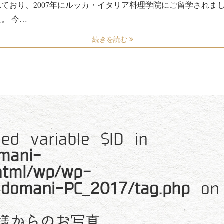
れており、2007年にルッカ・イタリア料理学院にご留学されま
た。 今…
続きを読む
ned variable $ID in
mani-
_html/wp/wp-
adomani-PC_2017/tag.php
on
客様からのお写真