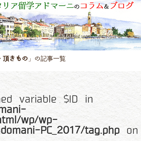
・頂きもの
」の記事一覧
ned variable $ID in
mani-
_html/wp/wp-
adomani-PC_2017/tag.php
on