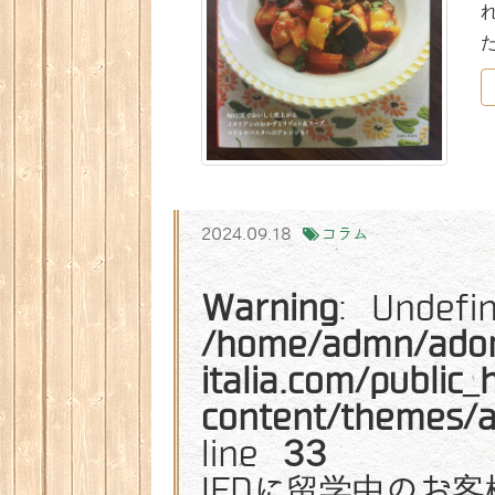
2024.09.18
コラム
Warning
: Undefi
/home/admn/ado
italia.com/public
content/themes/
line
33
IEDに留学中のお