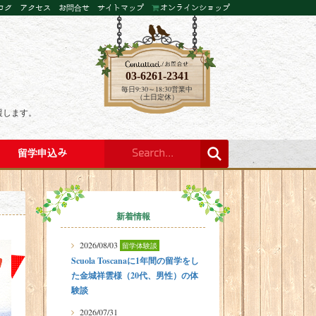
ログ
アクセス
お問合せ
サイトマップ
オンラインショップ
03-6261-2341
毎日9:30～18:30営業中
（土日定休）
援します。
留学申込み
新着情報
2026/08/03
留学体験談
Scuola Toscanaに1年間の留学をし
た金城祥雲様（20代、男性）の体
験談
2026/07/31