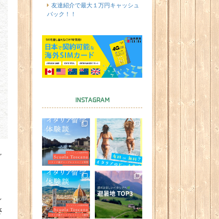
友達紹介で最大１万円キャッシュ
バック！！
INSTAGRAM
ご
」
れ
さ