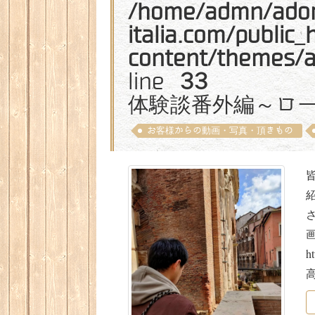
/home/admn/ado
italia.com/public
content/themes/
line
33
体験談番外編～ロ
お客様からの動画・写真・頂きもの
皆
h