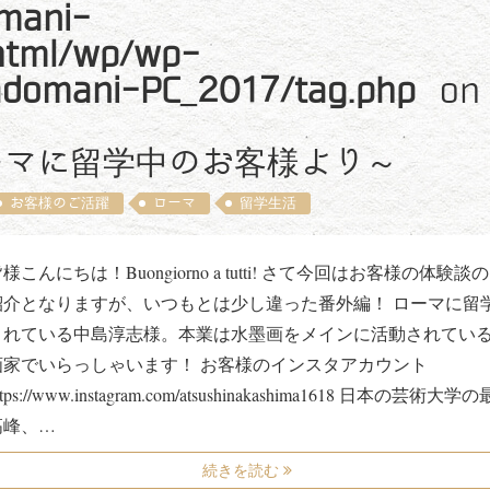
mani-
_html/wp/wp-
adomani-PC_2017/tag.php
on
ーマに留学中のお客様より～
お客様のご活躍
ローマ
留学生活
様こんにちは！Buongiorno a tutti! さて今回はお客様の体験談
紹介となりますが、いつもとは少し違った番外編！ ローマに留
されている中島淳志様。本業は水墨画をメインに活動されてい
画家でいらっしゃいます！ お客様のインスタアカウント
ttps://www.instagram.com/atsushinakashima1618 日本の芸術大学の
高峰、…
続きを読む