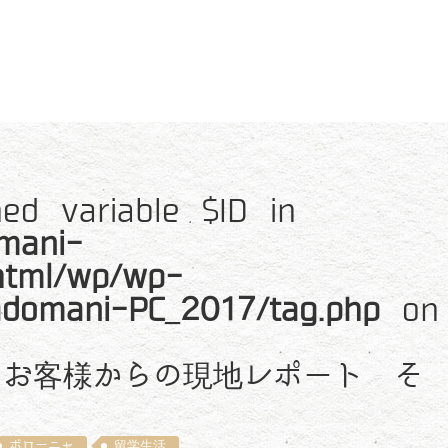
ned variable $ID in
mani-
_html/wp/wp-
adomani-PC_2017/tag.php
on
中のお客様からの現地レポート そ
ボローニャ
留学生活