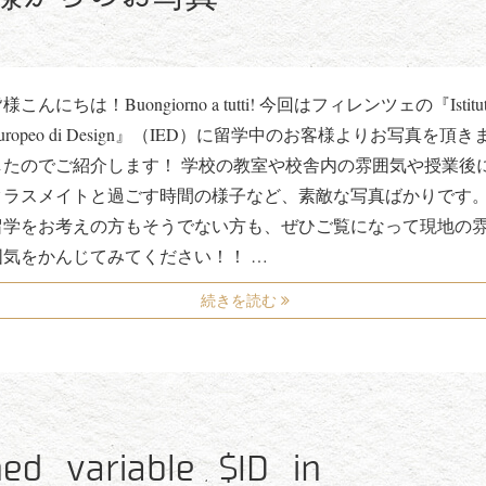
様こんにちは！Buongiorno a tutti! 今回はフィレンツェの『Istitu
uropeo di Design』（IED）に留学中のお客様よりお写真を頂き
したのでご紹介します！ 学校の教室や校舎内の雰囲気や授業後
クラスメイトと過ごす時間の様子など、素敵な写真ばかりです
留学をお考えの方もそうでない方も、ぜひご覧になって現地の
囲気をかんじてみてください！！ …
続きを読む
ned variable $ID in