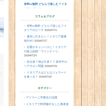
有料or無料 どちらで楽しむ？イタ
リアのビーチ
2026/07/29
留学体験談
コラム＆ブログ
フィレンツェに1週間の語学留学を
有料or無料 どちらで楽しむ？イ
したT.Sさん（10代、女性）の体験
タリアのビーチ
2026/07/31
談
週末に行きたい！イタリア避暑
2026/07/27
地TOP3
2026/07/27
週末に行きたい！イタリア避暑地
石畳がキャンバスに！イタリア
TOP3
の路上絵師「マドンナーリ」
2026/07/24
2026/07/24
石畳がキャンバスに！イタリアの
切る派？伸ばす派？？ 留学中の
ヘアサロン問題
2026/07/22
路上絵師「マドンナーリ」
イタリア人はどんなジェラート
2026/07/22
を食べる？
2026/07/20
切る派？伸ばす派？？ 留学中のヘ
アサロン問題
カテゴリー
2026/07/20
イタリア人はどんなジェラートを
アドマーニ卒業生の活躍
食べる？
イタリアで料理修行をした勇者達