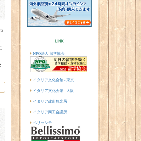
to
ま
LINK
に
NPO法人 留学協会
。
雰
イタリア文化会館 - 東京
イタリア文化会館 - 大阪
イタリア政府観光局
イタリア商工会議所
ベリッシモ