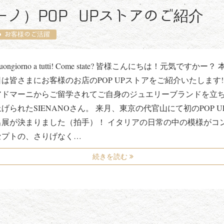
ナーノ）POP UPストアのご紹介
お客様のご活躍
uongiorno a tutti! Come state? 皆様こんにちは！元気ですかー？ 
日は皆さまにお客様のお店のPOP UPストアをご紹介いたします!
アドマーニからご留学されてご自身のジュエリーブランドを立
上げられたSIENANOさん。 来月、東京の代官山にて初のPOP U
出展が決まりました（拍手）！ イタリアの日常の中の模様がコ
セプトの、さりげなく…
続きを読む