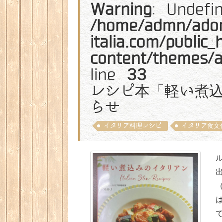
Warning
: Undefi
/home/admn/ado
italia.com/public
content/themes/
line
33
レシピ本「軽い煮
らせ
イタリア料理レシピ
イタリア食文