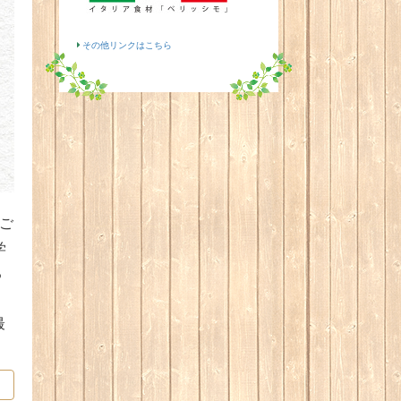
その他リンクはこちら
のご
学
る
最