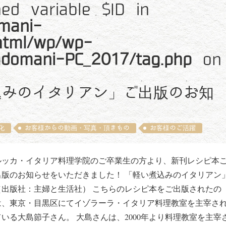
ned variable $ID in
mani-
_html/wp/wp-
adomani-PC_2017/tag.php
on
込みのイタリアン」ご出版のお知
化
お客様からの動画・写真・頂きもの
お客様のご活躍
ルッカ・イタリア料理学院のご卒業生の方より、新刊レシピ本
出版のお知らせをいただきました！ 「軽い煮込みのイタリアン
（出版社：主婦と生活社） こちらのレシピ本をご出版されたの
は、東京・目黒区にてイゾラーラ・イタリア料理教室を主宰さ
ている大島節子さん。 大島さんは、2000年より料理教室を主宰