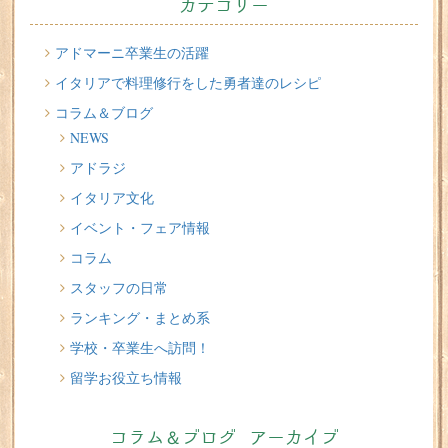
カテゴリー
切る派？伸ばす派？？ 留学中のヘアサロン問題
2026/07/20
アドマーニ卒業生の活躍
イタリア人はどんなジェラートを食べる？
イタリアで料理修行をした勇者達のレシピ
コラム＆ブログ
2026/07/17
NEWS
イタリアが誇る3人の天才芸術家 その傑作を見に行こう！
アドラジ
2026/07/16
イタリア文化
味わってみたい！魚介の「ごった煮」 リヴォルノの
Cacciucco（カッチュッコ）
イベント・フェア情報
コラム
スタッフの日常
ランキング・まとめ系
学校・卒業生へ訪問！
留学お役立ち情報
コラム＆ブログ アーカイブ