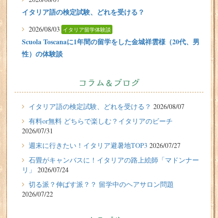
イタリア語の検定試験、どれを受ける？
2026/08/03
イタリア留学体験談
Scuola Toscanaに1年間の留学をした金城祥雲様（20代、男
性）の体験談
2026/07/31
有料or無料 どちらで楽しむ？イタリアのビーチ
コラム＆ブログ
2026/07/29
イタリア留学体験談
イタリア語の検定試験、どれを受ける？
2026/08/07
フィレンツェに1週間の語学留学をしたT.Sさん（10代、女
有料or無料 どちらで楽しむ？イタリアのビーチ
性）の体験談
2026/07/31
2026/07/27
週末に行きたい！イタリア避暑地TOP3
2026/07/27
週末に行きたい！イタリア避暑地TOP3
石畳がキャンバスに！イタリアの路上絵師「マドンナー
リ」
2026/07/24
2026/07/24
切る派？伸ばす派？？ 留学中のヘアサロン問題
石畳がキャンバスに！イタリアの路上絵師「マドンナー
2026/07/22
リ」
2026/07/22