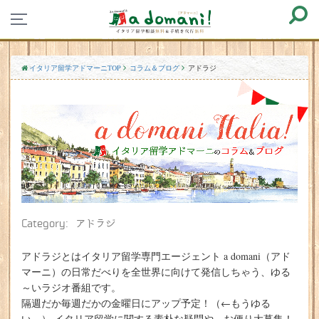
イタリア留学アドマーニTOP
コラム＆ブログ
アドラジ
Category: アドラジ
アドラジとはイタリア留学専門エージェント a domani（アド
マーニ）の日常だべりを全世界に向けて発信しちゃう、ゆる
～いラジオ番組です。
隔週だか毎週だかの金曜日にアップ予定！（←もうゆる
い…） イタリア留学に関する素朴な疑問や、お便り大募集！