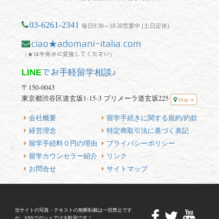
03-6261-2341
毎日9:30～18:30営業中 (土日定休)
ciao★adomani-italia.com
（★は半角＠に変換してください）
LINE
でお手軽留学相談♪
〒150-0043
東京都渋谷区道玄坂1-15-3 プリメーラ道玄坂225
Map
会社概要
留学手続きに関する規約/約款
経営理念
特定商取引法に基づく表記
留学手続料０円の理由
プライバシーポリシー
留学カウンセラー紹介
リンク
お問合せ
サイトマップ
当サイトの写真・テキストの無断転載は一切禁止です
が、SNSでのシェアは大歓迎です！