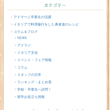
2026/07/22
カテゴリー
切る派？伸ばす派？？ 留学中のヘアサロン問題
2026/07/20
アドマーニ卒業生の活躍
イタリア人はどんなジェラートを食べる？
イタリアで料理修行をした勇者達のレシピ
コラム＆ブログ
2026/07/17
NEWS
イタリアが誇る3人の天才芸術家 その傑作を見に行こう！
アドラジ
2026/07/16
イタリア文化
味わってみたい！魚介の「ごった煮」 リヴォルノの
Cacciucco（カッチュッコ）
イベント・フェア情報
コラム
スタッフの日常
ランキング・まとめ系
学校・卒業生へ訪問！
留学お役立ち情報