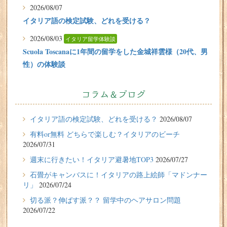
2026/08/07
イタリア語の検定試験、どれを受ける？
2026/08/03
イタリア留学体験談
Scuola Toscanaに1年間の留学をした金城祥雲様（20代、男
性）の体験談
2026/07/31
有料or無料 どちらで楽しむ？イタリアのビーチ
コラム＆ブログ
2026/07/29
イタリア留学体験談
イタリア語の検定試験、どれを受ける？
2026/08/07
フィレンツェに1週間の語学留学をしたT.Sさん（10代、女
有料or無料 どちらで楽しむ？イタリアのビーチ
性）の体験談
2026/07/31
2026/07/27
週末に行きたい！イタリア避暑地TOP3
2026/07/27
週末に行きたい！イタリア避暑地TOP3
石畳がキャンバスに！イタリアの路上絵師「マドンナー
リ」
2026/07/24
2026/07/24
切る派？伸ばす派？？ 留学中のヘアサロン問題
石畳がキャンバスに！イタリアの路上絵師「マドンナー
2026/07/22
リ」