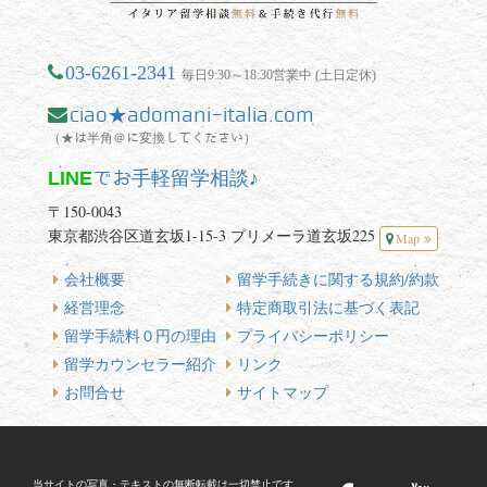
03-6261-2341
毎日9:30～18:30営業中 (土日定休)
ciao★adomani-italia.com
（★は半角＠に変換してください）
LINE
でお手軽留学相談♪
〒150-0043
東京都渋谷区道玄坂1-15-3 プリメーラ道玄坂225
Map
会社概要
留学手続きに関する規約/約款
経営理念
特定商取引法に基づく表記
留学手続料０円の理由
プライバシーポリシー
留学カウンセラー紹介
リンク
お問合せ
サイトマップ
当サイトの写真・テキストの無断転載は一切禁止です