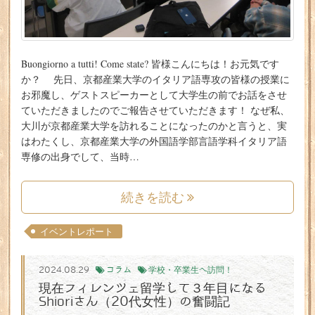
Buongiorno a tutti! Come state? 皆様こんにちは！お元気です
か？ 先日、京都産業大学のイタリア語専攻の皆様の授業に
お邪魔し、ゲストスピーカーとして大学生の前でお話をさせ
ていただきましたのでご報告させていただきます！ なぜ私、
大川が京都産業大学を訪れることになったのかと言うと、実
はわたくし、京都産業大学の外国語学部言語学科イタリア語
専修の出身でして、当時…
続きを読む
イベントレポート
2024.08.29
コラム
学校・卒業生へ訪問！
現在フィレンツェ留学して３年目になる
Shioriさん（20代女性）の奮闘記