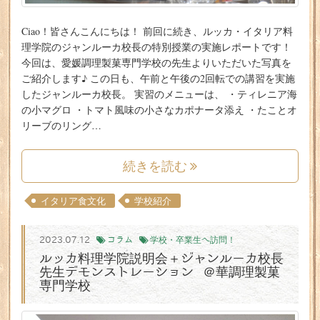
Ciao！皆さんこんにちは！ 前回に続き、ルッカ・イタリア料
理学院のジャンルーカ校長の特別授業の実施レポートです！
今回は、愛媛調理製菓専門学校の先生よりいただいた写真を
ご紹介します♪ この日も、午前と午後の2回転での講習を実施
したジャンルーカ校長。 実習のメニューは、 ・ティレニア海
の小マグロ ・トマト風味の小さなカポナータ添え ・たことオ
リーブのリング…
続きを読む
イタリア食文化
学校紹介
2023.07.12
コラム
学校・卒業生へ訪問！
ルッカ料理学院説明会＋ジャンルーカ校長
先生デモンストレーション ＠華調理製菓
専門学校