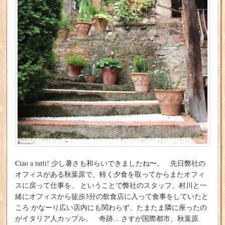
Ciao a tutti! 少し暑さも和らいできましたね〜。 先日弊社の
オフィスがある秋葉原で、軽く夕食を取ってからまたオフィ
スに戻って仕事を、 ということで弊社のスタッフ、村川と一
緒にオフィスから徒歩3分の飲食店に入って食事をしていたと
ころ かなーり広い店内にも関わらず、たまたま隣に座ったの
がイタリア人カップル。 奇跡... さすが国際都市、秋葉原