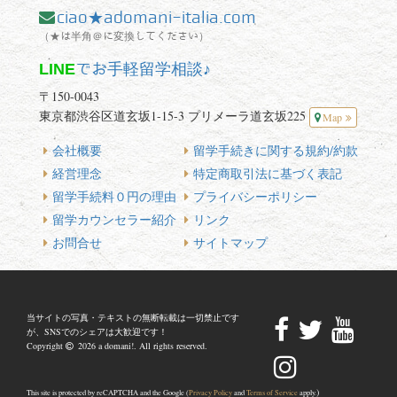
ciao★adomani-italia.com
（★は半角＠に変換してください）
LINE
でお手軽留学相談♪
〒150-0043
東京都渋谷区道玄坂1-15-3 プリメーラ道玄坂225
Map
会社概要
留学手続きに関する規約/約款
経営理念
特定商取引法に基づく表記
留学手続料０円の理由
プライバシーポリシー
留学カウンセラー紹介
リンク
お問合せ
サイトマップ
当サイトの写真・テキストの無断転載は一切禁止です
が、SNSでのシェアは大歓迎です！
Copyright
2026 a domani!. All rights reserved.
)
This site is protected by reCAPTCHA and the Google (
Privacy Policy
and
Terms of Service
apply.