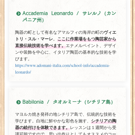
Accademia Leonardo / サレルノ（カン
パニア州）
ヴィエ
陶器の町として有名なアマルフィの海岸の町の
トリ・スル・マーレ
ここに作業場をもつ陶芸家から
。
直接伝統技術を学べます。
エナメルペイント、デザイ
ンや装飾を中心に、イタリア陶芸の基本的な技術を学
びます。
https://www.adomani-italia.com/school-info/accademia-
leonardo/
Babilonia / タオルミーナ（シチリア島）
マヨルカ焼き発祥の地シチリア島で、伝統的な技術を
シチリアの陶
学びます。白地に鮮やかな彩色を施す、
器の絵付けを体験できます。
レッスンは１週間から受
講可能ですので、思い出作りとしてもオススメのコー