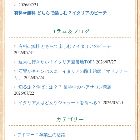
2026/07/31
有料or無料 どちらで楽しむ？イタリアのビーチ
2026/07/29
イタリア留学体験談
フィレンツェに1週間の語学留学をしたT.Sさん（10代、女
コラム＆ブログ
性）の体験談
有料or無料 どちらで楽しむ？イタリアのビーチ
2026/07/27
2026/07/31
週末に行きたい！イタリア避暑地TOP3
週末に行きたい！イタリア避暑地TOP3
2026/07/27
2026/07/24
石畳がキャンバスに！イタリアの路上絵師「マドンナー
石畳がキャンバスに！イタリアの路上絵師「マドンナー
リ」
2026/07/24
リ」
切る派？伸ばす派？？ 留学中のヘアサロン問題
2026/07/22
2026/07/22
イタリア人はどんなジェラートを食べる？
2026/07/20
切る派？伸ばす派？？ 留学中のヘアサロン問題
2026/07/20
カテゴリー
イタリア人はどんなジェラートを食べる？
2026/07/17
アドマーニ卒業生の活躍