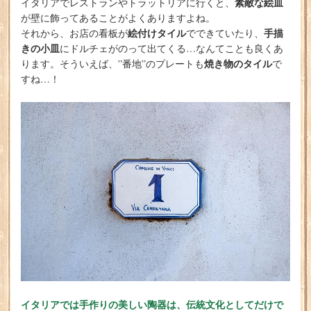
素敵な絵皿
イタリアでレストランやトラットリアに行くと、
が壁に飾ってあることがよくありますよね。
絵付けタイル
手描
それから、お店の看板が
でできていたり、
きの小皿
にドルチェがのって出てくる…なんてことも良くあ
焼き物のタイル
ります。そういえば、”番地”のプレートも
で
すね…！
イタリアでは手作りの美しい陶器は、伝統文化としてだけで