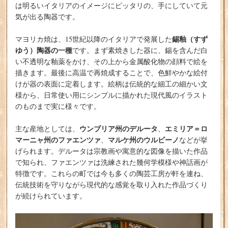
は明るいイタリアのイメージにピッタリの、手にしていて元
気が出る陶器です。
錫釉（すず
マヨリカ焼は、15世紀以降のイタリアで発展した
ゆう）陶器の一種
です。まず素焼きした器に、錫を含んだ白
い不透明な釉薬をかけ、その上から金属酸化物の顔料で絵を
描きます。最後に高温で再焼成することで、色鮮やかな絵付
けが器の表面に定着します。絵柄は伝統的な細工の細かい文
様から、日常使い用にシンプルに描かれた現代風のイラスト
のものまで実に様々です。
ウンブリア州のデルータ
エミリア＝ロ
主な産地としては、
、
マーニャ州のファエンツァ
マルケ州のウルビーノ
、
などが挙
げられます。デルータは宗教画や寓意的な図像を描いた作品
で知られ、ファエンツァは洗練された幾何学模様や神話画が
特徴です。これらの町では今も多くの陶芸工房が軒を連ね、
伝統技術を守りながら現代的な感覚を取り入れた作品づくり
が続けられています。