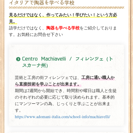
イタリアで陶器を学べる学校
見るだけではなく、作ってみたい！学びたい！という方必
見。
陶器も学べる学校
語学だけではなく、
をご紹介しておりま
す。お気軽にお問合せ下さい
Centro Machiavelli / フィレンツェ（ト
スカーナ州）
工房に通い職人か
芸術と工房の街フィレンツェでは、
ら直接技術を学ぶことが出来ます。
期間は2週間から開始でき、時間割や曜日は職人と生徒
のそれぞれの必要に応じて取り決められます。基本的
にマンツーマンの為、じっくりと学ぶことが出来ま
す。
https://www.adomani-italia.com/school-info/machiavelli/