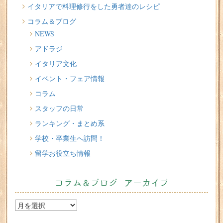
イタリアが誇る3人の天才芸術家 その傑作を見に行こう！
イタリアで料理修行をした勇者達のレシピ
コラム＆ブログ
2026/07/16
NEWS
味わってみたい！魚介の「ごった煮」 リヴォルノの
Cacciucco（カッチュッコ）
アドラジ
イタリア文化
2026/07/14
インスタライブのお知らせ
イベント・フェア情報
コラム
スタッフの日常
ランキング・まとめ系
学校・卒業生へ訪問！
留学お役立ち情報
コラム＆ブログ アーカイブ