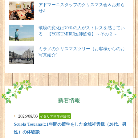
アドマーニスタッフのクリスマス会＆お知ら
せ♪
環境の変化は70％の人がストレスを感じてい
る！【YOKUMIRU医師監修】～その２～
ミラノのクリスマスツリー（お客様からのお
写真紹介）
新着情報
2026/08/03
イタリア留学体験談
Scuola Toscanaに1年間の留学をした金城祥雲様（20代、男
性）の体験談