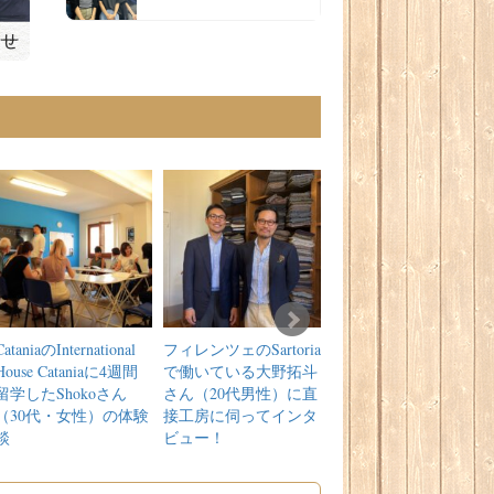
CataniaのInternational
フィレンツェのSartoria
フィレンツェの
House Cataniaに4週間
で働いている大野拓斗
Accademia Europeaで1
留学したShokoさん
さん（20代男性）に直
週間の語学＆声楽留学
（30代・女性）の体験
接工房に伺ってインタ
をされたまっつんさん
談
ビュー！
（10代女性）の体験談