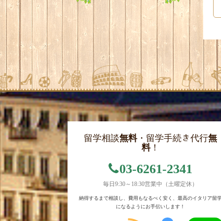
留学相談
無料
・留学手続き代行
無
料
！
03-6261-2341
毎日9:30～18:30営業中（土曜定休）
納得するまで相談し、費用もなるべく安く、最高のイタリア留
になるようにお手伝いします！