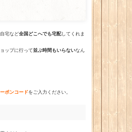
全国どこへでも宅配
自宅など
してくれま
並ぶ時間もいらない
ョップに行って
なん
ーポンコード
をご入力ください。