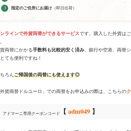
指定のご住所にお届け
（即日出荷）
ンラインで外貨両替ができるサービス
です。購入した外貨はご
。
手数料も比較的安く済み
貨両替にかかる
、銀行や空港、両替シ
とても便利ですね！
ご帰国後の両替にも使えます◎
ちろん
ク
外貨両替ドルユーロ」での両替をお申込みの際は、こちらの
【
adm049
】
アドマーニ専用クーポンコード