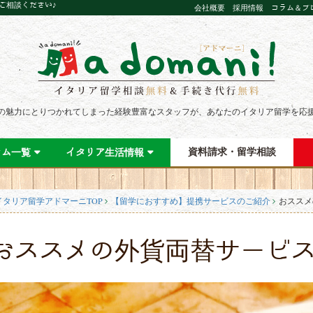
にご相談ください♪
会社概要
採用情報
コラム＆ブ
の魅力にとりつかれてしまった経験豊富なスタッフが、あなたのイタリア留学を応
資料請求・留学相談
ラム一覧
イタリア生活情報
イタリア留学アドマーニTOP
【留学におすすめ】提携サービスのご紹介
おススメ
おススメの外貨両替サービ