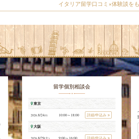
イタリア留学口コミ×体験談を
留学個別相談会
東京
8/24
10:00～18:00
詳細/申込み
2026.
㈪
学
大阪
.8/29
9:00～16:00
詳細/申込み
2026
(土)