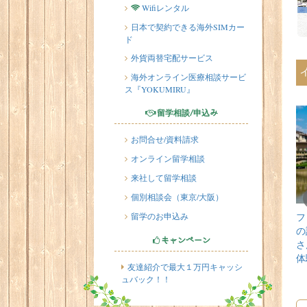
Wifiレンタル
日本で契約できる海外SIMカー
ド
外貨両替宅配サービス
海外オンライン医療相談サービ
ス『YOKUMIRU』
留学相談/申込み
お問合せ/資料請求
オンライン留学相談
来社して留学相談
個別相談会（東京/大阪）
オルミーナの
ジェノヴァのA door to
Scuola Toscanaに1年間
フ
留学のお申込み
iloniaに3週間のご
Italyに１年留学した
の留学をした金城祥雲
の
キャンペーン
をされたM.N様
A.N様の体験談
様（20代、男性）の体
さ
0代 女性）の体験
験談
体
友達紹介で最大１万円キャッシ
ュバック！！