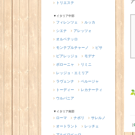
ア
トリエステ
▼イタリア中部
フィレンツェ
ルッカ
シエナ
アレッツォ
オルベテッロ
モンテプルチャーノ
ピサ
ビアレッジョ
モデナ
ボローニャ
リミニ
レッジョ・エミリア
ラヴェンナ
ペルージャ
トーディー
レカナーティ
ウルバニア
▼イタリア南部
ローマ
ナポリ
サレルノ
［
オートラント
レッチェ
アルベロベッロ