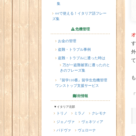
集
○○で使える！イタリア語フレー
ズ集
危機管理
オ
お金の管理
す
盗難・トラブル事例
外
盗難・トラブルに遭った時は
て
万が一盗難被害に遭ったのと
きのフレーズ集
も
『留学110番』留学生危機管理
ワンストップ支援サービス
「
街情報
▼イタリア北部
トリノ
ミラノ
クレモナ
ジェノヴァ
ヴェネツィア
パドヴァ
ヴェローナ