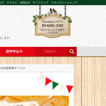
ログ
アクセス
お問合せ
サイトマップ
オンラインショップ
03-6261-2341
毎日9:30～18:30営業中
（土日定休）
援します。
留学申込み
の外貨両替サービス
ス