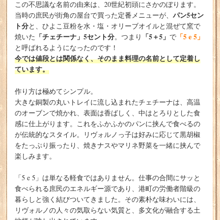
この不思議な名前の由来は、20世紀初頭にさかのぼります。
パン5セン
当時の庶民が街角の屋台で買った定番メニューが、
ト分
と、ひよこ豆粉を水・塩・オリーブオイルと混ぜて窯で
「チェチーナ」5セント分
「5＋5」
「5 e 5」
焼いた
。つまり
で
と呼ばれるようになったのです！
今では値段とは関係なく、そのまま料理の名前として定着し
ています。
作り方は極めてシンプル。
大きな銅製の丸いトレイに流し込まれたチェチーナは、高温
のオーブンで焼かれ、表面は香ばしく、中はとろりとした食
感に仕上がります。これをふかふかのパンに挟んで食べるの
が伝統的なスタイル。リヴォルノっ子は好みに応じて黒胡椒
をたっぷり振ったり、焼きナスやマリネ野菜を一緒に挟んで
楽しみます。
「5 e 5」は単なる軽食ではありません。仕事の合間にサッと
食べられる庶民のエネルギー源であり、港町の労働者階級の
暮らしと強く結びついてきました。その素朴な味わいには、
リヴォルノの人々の気取らない気質と、多文化が融合する土