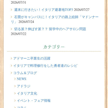
2026/07/31
2026/07/27
週末に行きたい！イタリア避暑地TOP3
2026/07/27
週末に行きたい！イタリア避暑地TOP3
石畳がキャンバスに！イタリアの路上絵師「マドンナー
リ」
2026/07/24
2026/07/24
切る派？伸ばす派？？ 留学中のヘアサロン問題
石畳がキャンバスに！イタリアの路上絵師「マドンナー
2026/07/22
リ」
2026/07/22
カテゴリー
切る派？伸ばす派？？ 留学中のヘアサロン問題
2026/07/20
アドマーニ卒業生の活躍
イタリア人はどんなジェラートを食べる？
イタリアで料理修行をした勇者達のレシピ
コラム＆ブログ
2026/07/17
NEWS
イタリアが誇る3人の天才芸術家 その傑作を見に行こう！
アドラジ
2026/07/16
イタリア文化
味わってみたい！魚介の「ごった煮」 リヴォルノの
Cacciucco（カッチュッコ）
イベント・フェア情報
コラム