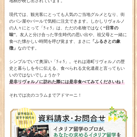
地柄が映し出されています。
現代では、観光客にとっても人気のご当地グルメとなり、街
のパン屋やバールで気軽に注文できます。しかしリヴォルノ
“日常の
の人々にとって「5 e 5」は、ただの名物ではなく
味”
。友人と分け合った学生時代の思い出や、祖父母と一緒に
「ふるさとの象
食べた懐かしい時間を呼び覚ます、まさに
徴」
なのです。
シンプルでいて奥深い「5 e 5」。それは港町リヴォルノの歴
史と暮らしを今に伝える、食べられる文化遺産と言ってもい
いのではないでしょうか？
是非リヴォルノに訪れた際には是非食べてみてくださいね！
それでは次のコラムまでアドマーニ！