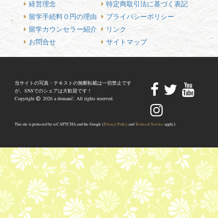
経営理念
特定商取引法に基づく表記
留学手続料０円の理由
プライバシーポリシー
留学カウンセラー紹介
リンク
お問合せ
サイトマップ
当サイトの写真・テキストの無断転載は一切禁止です
が、SNSでのシェアは大歓迎です！
Copyright
2026 a domani!. All rights reserved.
)
This site is protected by reCAPTCHA and the Google (
Privacy Policy
and
Terms of Service
apply.