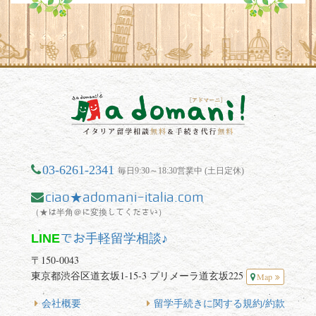
03-6261-2341
毎日9:30～18:30営業中 (土日定休)
ciao★adomani-italia.com
（★は半角＠に変換してください）
LINE
でお手軽留学相談♪
〒150-0043
東京都渋谷区道玄坂1-15-3 プリメーラ道玄坂225
Map
会社概要
留学手続きに関する規約/約款