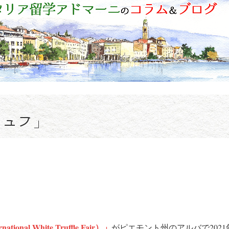
リュフ」
nal White Truffle Fair）」
がピエモント州のアルバで2021