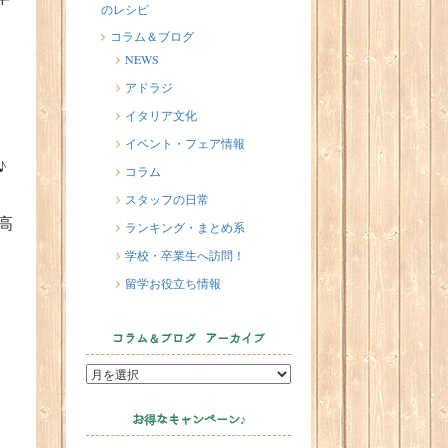
のレシピ
2026/07/17
イタリアが誇る3人の天才芸術家 そ
コラム＆ブログ
の傑作を見に行こう！
NEWS
2026/07/16
アドラジ
味わってみたい！魚介の「ごった
イタリア文化
煮」 リヴォルノのCacciucco（カッ
イベント・フェア情報
チュッコ）
♪
コラム
2026/07/14
スタッフの日常
インスタライブのお知らせ
高
ランキング・まとめ系
学校・卒業生へ訪問！
留学お役立ち情報
コラム＆ブログ アーカイブ
お得なキャンペーン♪