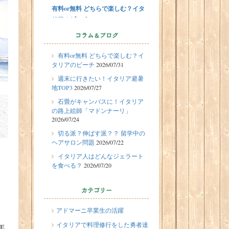
有料or無料 どちらで楽しむ？イタ
リアのビーチ
2026/07/29
留学体験談
コラム＆ブログ
フィレンツェに1週間の語学留学を
有料or無料 どちらで楽しむ？イ
したT.Sさん（10代、女性）の体験
タリアのビーチ
2026/07/31
談
週末に行きたい！イタリア避暑
2026/07/27
地TOP3
2026/07/27
週末に行きたい！イタリア避暑地
石畳がキャンバスに！イタリア
TOP3
の路上絵師「マドンナーリ」
2026/07/24
2026/07/24
石畳がキャンバスに！イタリアの
切る派？伸ばす派？？ 留学中の
ヘアサロン問題
2026/07/22
路上絵師「マドンナーリ」
イタリア人はどんなジェラート
2026/07/22
を食べる？
2026/07/20
切る派？伸ばす派？？ 留学中のヘ
アサロン問題
カテゴリー
2026/07/20
イタリア人はどんなジェラートを
アドマーニ卒業生の活躍
食べる？
イタリアで料理修行をした勇者達
年