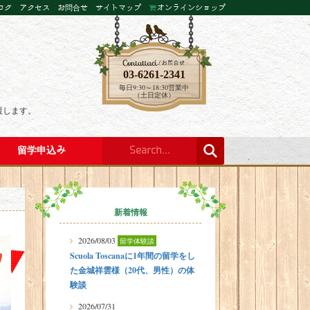
ログ
アクセス
お問合せ
サイトマップ
オンラインショップ
03-6261-2341
毎日9:30～18:30営業中
（土日定休）
援します。
留学申込み
新着情報
2026/08/03
留学体験談
Scuola Toscanaに1年間の留学をし
た金城祥雲様（20代、男性）の体
験談
2026/07/31