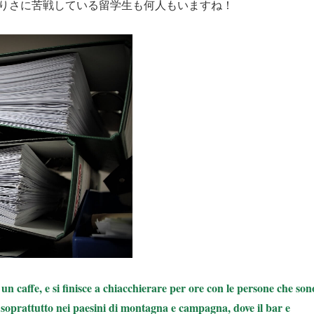
りさに苦戦している留学生も何人もいますね！
 un caffe, e si finisce a chiacchierare per ore con le persone che son
 soprattutto nei paesini di montagna e campagna, dove il bar e