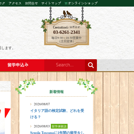
ログ
アクセス
お問合せ
サイトマップ
オンラインショップ
03-6261-2341
毎日9:30～18:30営業中
（土日定休）
援します。
留学申込み
新着情報
2026/08/07
イタリア語の検定試験、どれを受
ける？
2026/08/03
留学体験談
Scuola Toscanaに1年間の留学をし