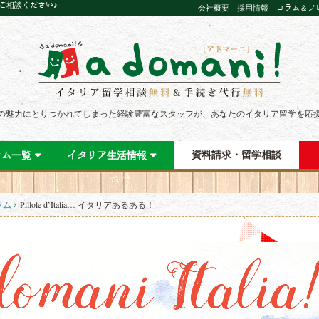
にご相談ください♪
会社概要
採用情報
コラム＆ブ
の魅力にとりつかれてしまった経験豊富なスタッフが、あなたのイタリア留学を応
資料請求・留学相談
ラム一覧
イタリア生活情報
ラム
Pillole d’Italia… イタリアあるある！