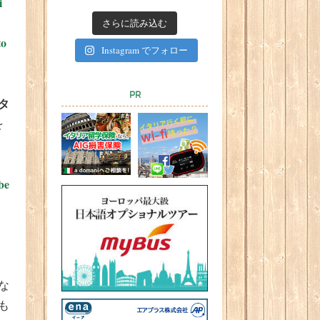
i
さらに読み込む
to
Instagram でフォロー
PR
タ
を
be
な
も