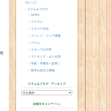
のレシピ
2026/07/20
イタリア人はどんなジェラートを
コラム＆ブログ
食べる？
NEWS
2026/07/17
アドラジ
イタリアが誇る3人の天才芸術家 そ
イタリア文化
の傑作を見に行こう！
イベント・フェア情報
2026/07/16
コラム
味わってみたい！魚介の「ごった
スタッフの日常
煮」 リヴォルノのCacciucco（カッ
間
チュッコ）
ランキング・まとめ系
学校・卒業生へ訪問！
留学お役立ち情報
コラム＆ブログ アーカイブ
お得なキャンペーン♪