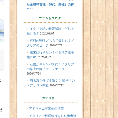
た金城祥雲様（20代、男性）の体
験談
2026/07/31
コラム＆ブログ
有料or無料 どちらで楽しむ？イタ
イタリア語の検定試験、どれを
リアのビーチ
受ける？
2026/08/07
2026/07/29
留学体験談
有料or無料 どちらで楽しむ？イ
フィレンツェに1週間の語学留学を
タリアのビーチ
2026/07/31
したT.Sさん（10代、女性）の体験
週末に行きたい！イタリア避暑
談
地TOP3
2026/07/27
2026/07/27
石畳がキャンバスに！イタリア
週末に行きたい！イタリア避暑地
の路上絵師「マドンナーリ」
2026/07/24
TOP3
e
切る派？伸ばす派？？ 留学中の
2026/07/24
ヘアサロン問題
2026/07/22
石畳がキャンバスに！イタリアの
路上絵師「マドンナーリ」
カテゴリー
2026/07/22
切る派？伸ばす派？？ 留学中のヘ
アドマーニ卒業生の活躍
え
アサロン問題
イタリアで料理修行をした勇者達