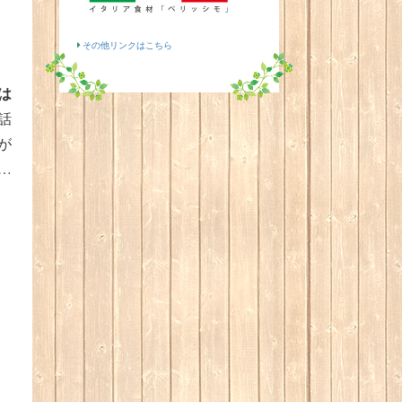
その他リンクはこちら
は
話
が
…