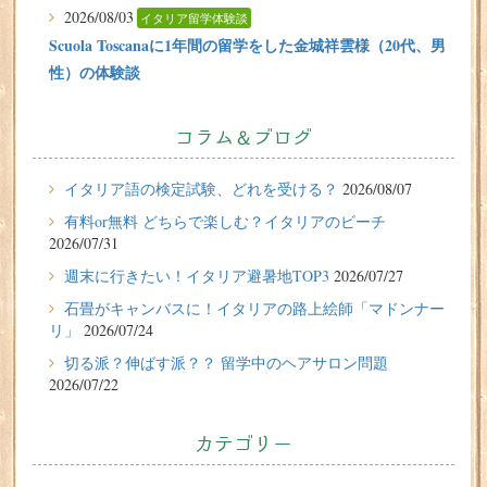
2026/08/03
イタリア留学体験談
Scuola Toscanaに1年間の留学をした金城祥雲様（20代、男
性）の体験談
2026/07/31
有料or無料 どちらで楽しむ？イタリアのビーチ
コラム＆ブログ
2026/07/29
イタリア留学体験談
イタリア語の検定試験、どれを受ける？
2026/08/07
フィレンツェに1週間の語学留学をしたT.Sさん（10代、女
有料or無料 どちらで楽しむ？イタリアのビーチ
性）の体験談
2026/07/31
2026/07/27
週末に行きたい！イタリア避暑地TOP3
2026/07/27
週末に行きたい！イタリア避暑地TOP3
石畳がキャンバスに！イタリアの路上絵師「マドンナー
リ」
2026/07/24
2026/07/24
切る派？伸ばす派？？ 留学中のヘアサロン問題
石畳がキャンバスに！イタリアの路上絵師「マドンナー
2026/07/22
リ」
2026/07/22
カテゴリー
切る派？伸ばす派？？ 留学中のヘアサロン問題