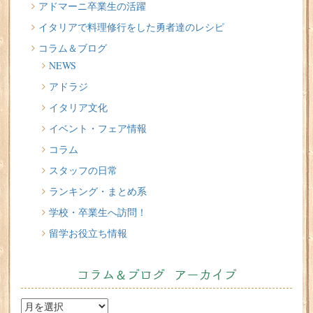
2026/07/20
アドマーニ卒業生の活躍
イタリア人はどんなジェラートを食べる？
イタリアで料理修行をした勇者達のレシピ
コラム＆ブログ
2026/07/17
NEWS
イタリアが誇る3人の天才芸術家 その傑作を見に行こう！
アドラジ
2026/07/16
イタリア文化
味わってみたい！魚介の「ごった煮」 リヴォルノの
Cacciucco（カッチュッコ）
イベント・フェア情報
コラム
スタッフの日常
ランキング・まとめ系
学校・卒業生へ訪問！
留学お役立ち情報
コラム＆ブログ アーカイブ