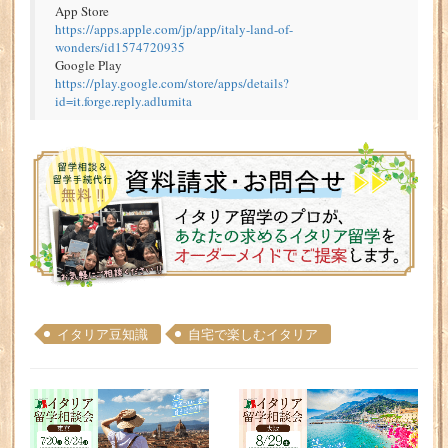
App Store
https://apps.apple.com/jp/app/italy-land-of-
wonders/id1574720935
Google Play
https://play.google.com/store/apps/details?
id=it.forge.reply.adlumita
イタリア豆知識
自宅で楽しむイタリア