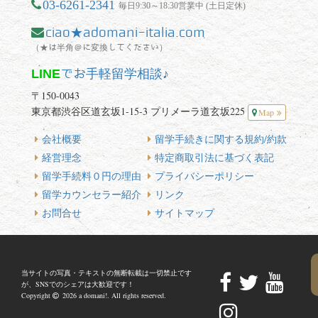
03-6261-2341
毎日9:30～18:30営業中 (土日定休)
ciao★adomani-italia.com
（★は半角＠に変換してください）
LINE
でお手軽留学相談♪
〒150-0043
東京都渋谷区道玄坂1-15-3 プリメーラ道玄坂225
Map
会社概要
留学手続きに関する規約/約款
経営理念
特定商取引法に基づく表記
留学手続料０円の理由
プライバシーポリシー
留学カウンセラー紹介
リンク
お問合せ
サイトマップ
当サイトの写真・テキストの無断転載は一切禁止です
が、SNSでのシェアは大歓迎です！
Copyright
2026 a domani!. All rights reserved.