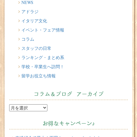
NEWS
イタリアが誇る3人の天才芸術家 その傑作を見に行こう！
アドラジ
2026/07/16
イタリア文化
味わってみたい！魚介の「ごった煮」 リヴォルノの
Cacciucco（カッチュッコ）
イベント・フェア情報
コラム
スタッフの日常
ランキング・まとめ系
学校・卒業生へ訪問！
留学お役立ち情報
コラム＆ブログ アーカイブ
お得なキャンペーン♪