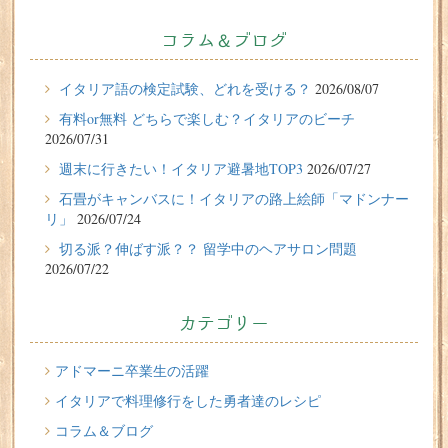
2026/07/31
有料or無料 どちらで楽しむ？イタリアのビーチ
コラム＆ブログ
2026/07/29
イタリア留学体験談
イタリア語の検定試験、どれを受ける？
2026/08/07
フィレンツェに1週間の語学留学をしたT.Sさん（10代、女
有料or無料 どちらで楽しむ？イタリアのビーチ
性）の体験談
2026/07/31
2026/07/27
週末に行きたい！イタリア避暑地TOP3
2026/07/27
週末に行きたい！イタリア避暑地TOP3
石畳がキャンバスに！イタリアの路上絵師「マドンナー
リ」
2026/07/24
2026/07/24
切る派？伸ばす派？？ 留学中のヘアサロン問題
石畳がキャンバスに！イタリアの路上絵師「マドンナー
2026/07/22
リ」
2026/07/22
カテゴリー
切る派？伸ばす派？？ 留学中のヘアサロン問題
2026/07/20
アドマーニ卒業生の活躍
イタリア人はどんなジェラートを食べる？
イタリアで料理修行をした勇者達のレシピ
コラム＆ブログ
2026/07/17