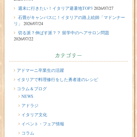
2026/07/27
週末に行きたい！イタリア避暑地TOP3
2026/07/27
週末に行きたい！イタリア避暑地TOP3
石畳がキャンバスに！イタリアの路上絵師「マドンナー
リ」
2026/07/24
2026/07/24
切る派？伸ばす派？？ 留学中のヘアサロン問題
石畳がキャンバスに！イタリアの路上絵師「マドンナー
2026/07/22
リ」
2026/07/22
カテゴリー
切る派？伸ばす派？？ 留学中のヘアサロン問題
2026/07/20
アドマーニ卒業生の活躍
イタリア人はどんなジェラートを食べる？
イタリアで料理修行をした勇者達のレシピ
コラム＆ブログ
2026/07/17
NEWS
イタリアが誇る3人の天才芸術家 その傑作を見に行こう！
アドラジ
2026/07/16
イタリア文化
味わってみたい！魚介の「ごった煮」 リヴォルノの
Cacciucco（カッチュッコ）
イベント・フェア情報
コラム