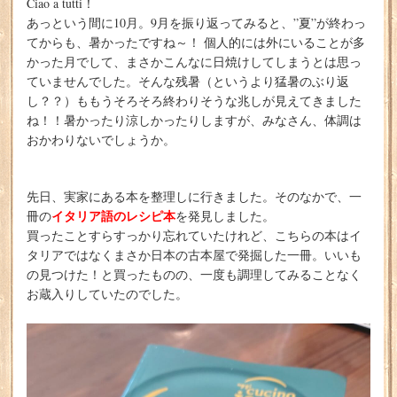
Ciao a tutti！
あっという間に10月。9月を振り返ってみると、”夏”が終わっ
てからも、暑かったですね～！ 個人的には外にいることが多
かった月でして、まさかこんなに日焼けしてしまうとは思っ
ていませんでした。そんな残暑（というより猛暑のぶり返
し？？）ももうそろそろ終わりそうな兆しが見えてきました
ね！！暑かったり涼しかったりしますが、みなさん、体調は
おかわりないでしょうか。
先日、実家にある本を整理しに行きました。そのなかで、一
イタリア語のレシピ本
冊の
を発見しました。
買ったことすらすっかり忘れていたけれど、こちらの本はイ
タリアではなくまさか日本の古本屋で発掘した一冊。いいも
の見つけた！と買ったものの、一度も調理してみることなく
お蔵入りしていたのでした。