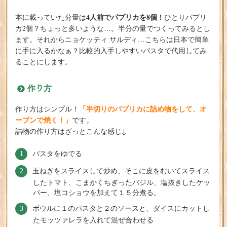
4人前でパプリカを8個！
本に載っていた分量は
ひとりパプリ
カ2個？ちょっと多いような…。半分の量でつくってみるとし
ます。それからニョケッティ サルディ…こちらは日本で簡単
に手に入るかなぁ？比較的入手しやすいパスタで代用してみ
ることにします。
作り方
「半切りのパプリカに詰め物をして、オ
作り方はシンプル！
ーブンで焼く！」
です。
詰物の作り方はざっとこんな感じ↓
パスタをゆでる
玉ねぎをスライスして炒め、そこに皮をむいてスライス
したトマト、こまかくちぎったバジル、塩抜きしたケッ
パー、塩コショウを加えて１５分煮る。
ボウルに１のパスタと２のソースと、ダイスにカットし
たモッツァレラを入れて混ぜ合わせる