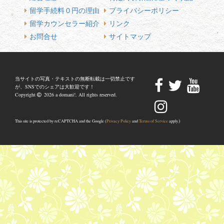
留学手続料０円の理由
プライバシーポリシー
留学カウンセラー紹介
リンク
お問合せ
サイトマップ
当サイトの写真・テキストの無断転載は一切禁止です
が、SNSでのシェアは大歓迎です！
Copyright
2026 a domani!. All rights reserved.
)
This site is protected by reCAPTCHA and the Google (
Privacy Policy
and
Terms of Service
apply.