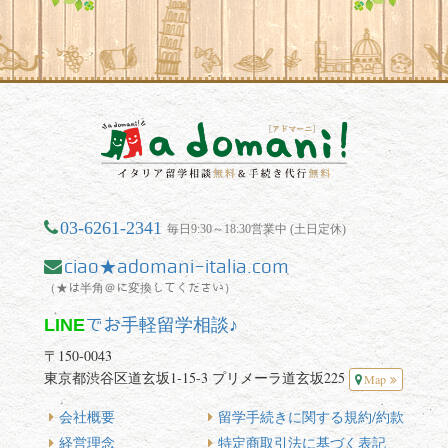
03-6261-2341
毎日9:30～18:30営業中 (土日定休)
ciao★adomani-italia.com
（★は半角＠に変換してください）
LINE
でお手軽留学相談♪
〒150-0043
東京都渋谷区道玄坂1-15-3 プリメーラ道玄坂225
Map
会社概要
留学手続きに関する規約/約款
経営理念
特定商取引法に基づく表記