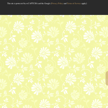
)
This site is protected by reCAPTCHA and the Google (
Privacy Policy
and
Terms of Service
apply.