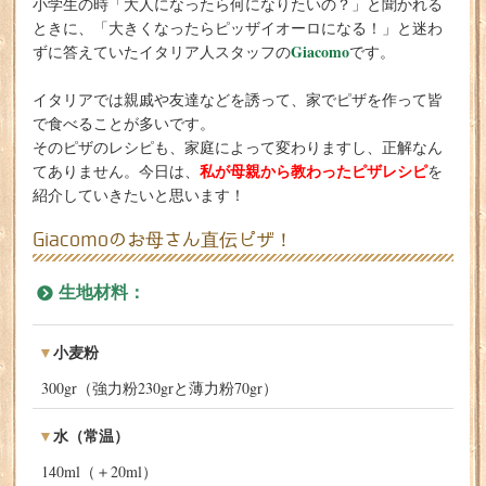
小学生の時「大人になったら何になりたいの？」と聞かれる
ときに、「大きくなったらピッザイオーロになる！」と迷わ
Giacomo
ずに答えていたイタリア人スタッフの
です。
イタリアでは親戚や友達などを誘って、家でピザを作って皆
で食べることが多いです。
そのピザのレシピも、家庭によって変わりますし、正解なん
私が母親から教わったピザレシピ
てありません。今日は、
を
紹介していきたいと思います！
Giacomoのお母さん直伝ピザ！
生地材料：
小麦粉
300gr（強力粉230grと薄力粉70gr）
水（常温）
140ml（＋20ml）