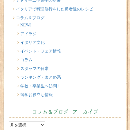
2026/07/20
アドマーニ卒業生の活躍
イタリア人はどんなジェラートを食べる？
イタリアで料理修行をした勇者達のレシピ
コラム＆ブログ
2026/07/17
NEWS
イタリアが誇る3人の天才芸術家 その傑作を見に行こう！
アドラジ
2026/07/16
イタリア文化
味わってみたい！魚介の「ごった煮」 リヴォルノの
Cacciucco（カッチュッコ）
イベント・フェア情報
コラム
スタッフの日常
ランキング・まとめ系
学校・卒業生へ訪問！
留学お役立ち情報
コラム＆ブログ アーカイブ