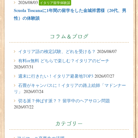
2026/08/03
イタリア留学体験談
Scuola Toscanaに1年間の留学をした金城祥雲様（20代、男
性）の体験談
2026/07/31
有料or無料 どちらで楽しむ？イタリアのビーチ
コラム＆ブログ
2026/07/29
イタリア留学体験談
イタリア語の検定試験、どれを受ける？
2026/08/07
フィレンツェに1週間の語学留学をしたT.Sさん（10代、女
有料or無料 どちらで楽しむ？イタリアのビーチ
性）の体験談
2026/07/31
2026/07/27
週末に行きたい！イタリア避暑地TOP3
2026/07/27
週末に行きたい！イタリア避暑地TOP3
石畳がキャンバスに！イタリアの路上絵師「マドンナー
リ」
2026/07/24
2026/07/24
切る派？伸ばす派？？ 留学中のヘアサロン問題
石畳がキャンバスに！イタリアの路上絵師「マドンナー
2026/07/22
リ」
2026/07/22
カテゴリー
切る派？伸ばす派？？ 留学中のヘアサロン問題