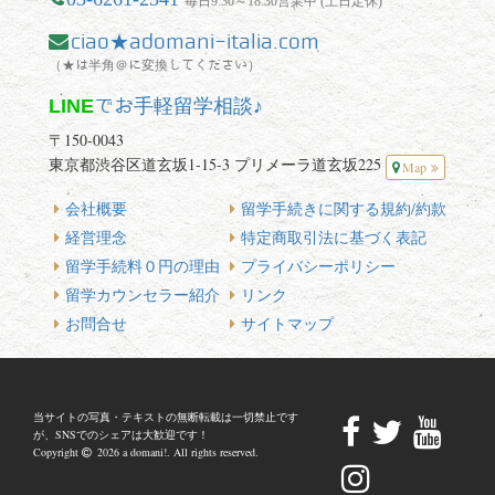
毎日9:30～18:30営業中 (土日定休)
ciao★adomani-italia.com
（★は半角＠に変換してください）
LINE
でお手軽留学相談♪
〒150-0043
東京都渋谷区道玄坂1-15-3 プリメーラ道玄坂225
Map
会社概要
留学手続きに関する規約/約款
経営理念
特定商取引法に基づく表記
留学手続料０円の理由
プライバシーポリシー
留学カウンセラー紹介
リンク
お問合せ
サイトマップ
当サイトの写真・テキストの無断転載は一切禁止です
が、SNSでのシェアは大歓迎です！
Copyright
2026 a domani!. All rights reserved.