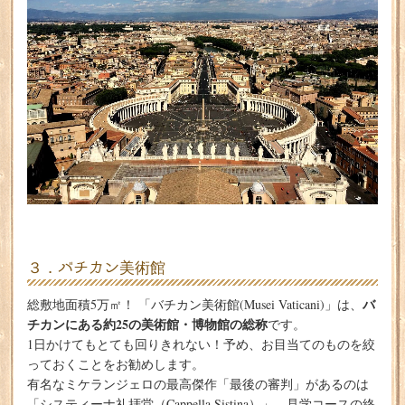
３．バチカン美術館
バ
総敷地面積5万㎡！ 「バチカン美術館(Musei Vaticani)」は、
チカンにある約25の美術館・博物館の総称
です。
1日かけてもとても回りきれない！予め、お目当てのものを絞
っておくことをお勧めします。
有名なミケランジェロの最高傑作「最後の審判」があるのは
「システィーナ礼拝堂（Cappella Sistina）」。見学コースの終