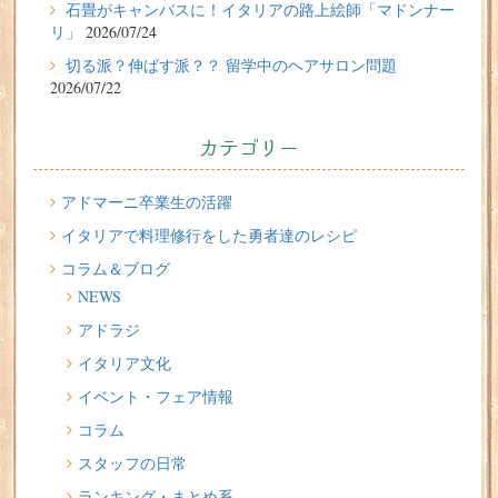
石畳がキャンバスに！イタリアの路上絵師「マドンナー
リ」
2026/07/24
2026/07/24
切る派？伸ばす派？？ 留学中のヘアサロン問題
石畳がキャンバスに！イタリアの路上絵師「マドンナー
2026/07/22
リ」
2026/07/22
カテゴリー
切る派？伸ばす派？？ 留学中のヘアサロン問題
2026/07/20
アドマーニ卒業生の活躍
イタリア人はどんなジェラートを食べる？
イタリアで料理修行をした勇者達のレシピ
コラム＆ブログ
2026/07/17
NEWS
イタリアが誇る3人の天才芸術家 その傑作を見に行こう！
アドラジ
2026/07/16
イタリア文化
味わってみたい！魚介の「ごった煮」 リヴォルノの
Cacciucco（カッチュッコ）
イベント・フェア情報
コラム
スタッフの日常
ランキング・まとめ系