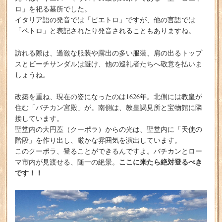
ロ」を祀る墓所でした。
イタリア語の発音では「ピエトロ」ですが、他の言語では
「ペトロ」と表記されたり発音されることもありますね。
訪れる際は、過激な服装や露出の多い服装、肩の出るトップ
スとビーチサンダルは避け、他の巡礼者たちへ敬意を払いま
しょうね。
改築を重ね、現在の姿になったのは1626年。北側には教皇が
住む「バチカン宮殿」が。南側は、教皇謁見所と宝物館に隣
接しています。
聖堂内の大円蓋（クーポラ）からの光は、聖堂内に「天使の
階段」を作り出し、厳かな雰囲気を演出しています。
このクーポラ、登ることができるんですよ。バチカンとロー
ここに来たら絶対登るべき
マ市内が見渡せる、随一の絶景。
です！！