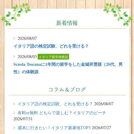
新着情報
2026/08/07
イタリア語の検定試験、どれを受ける？
2026/08/03
イタリア留学体験談
Scuola Toscanaに1年間の留学をした金城祥雲様（20代、男
性）の体験談
2026/07/31
有料or無料 どちらで楽しむ？イタリアのビーチ
コラム＆ブログ
2026/07/29
イタリア留学体験談
イタリア語の検定試験、どれを受ける？
2026/08/07
フィレンツェに1週間の語学留学をしたT.Sさん（10代、女
有料or無料 どちらで楽しむ？イタリアのビーチ
性）の体験談
2026/07/31
2026/07/27
週末に行きたい！イタリア避暑地TOP3
2026/07/27
週末に行きたい！イタリア避暑地TOP3