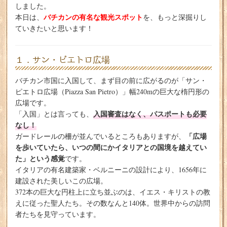
しました。
バチカンの有名な観光スポット
本日は、
を、もっと深掘りし
ていきたいと思います！
１．サン・ピエトロ広場
バチカン市国に入国して、まず目の前に広がるのが「サン・
ピエトロ広場（Piazza San Pietro）」幅240mの巨大な楕円形の
広場です。
入国審査はなく、パスポートも必要
「入国」とは言っても、
なし！
「広場
ガードレールの柵が並んでいるところもありますが、
を歩いていたら、いつの間にかイタリアとの国境を越えてい
た」という感覚
です。
イタリアの有名建築家・ベルニーニの設計により、1656年に
建設された美しいこの広場。
372本の巨大な円柱上に立ち並ぶのは、イエス・キリストの教
えに従った聖人たち。その数なんと140体。世界中からの訪問
者たちを見守っています。