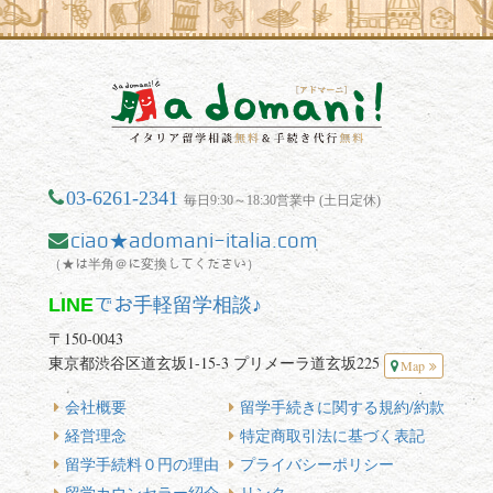
03-6261-2341
毎日9:30～18:30営業中 (土日定休)
ciao★adomani-italia.com
（★は半角＠に変換してください）
LINE
でお手軽留学相談♪
〒150-0043
東京都渋谷区道玄坂1-15-3 プリメーラ道玄坂225
Map
会社概要
留学手続きに関する規約/約款
経営理念
特定商取引法に基づく表記
留学手続料０円の理由
プライバシーポリシー
留学カウンセラー紹介
リンク