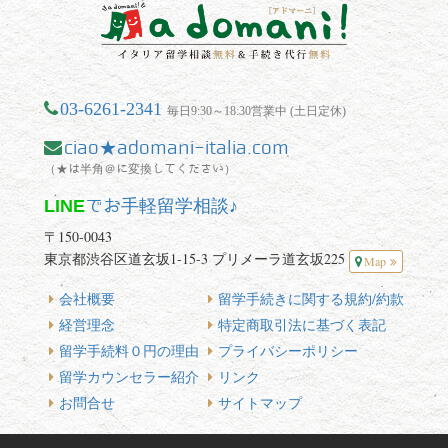
03-6261-2341
毎日9:30～18:30営業中 (土日定休)
ciao★adomani-italia.com
（★は半角＠に変換してください）
LINE
でお手軽留学相談♪
〒150-0043
東京都渋谷区道玄坂1-15-3 プリメーラ道玄坂225
Map
会社概要
留学手続きに関する規約/約款
経営理念
特定商取引法に基づく表記
留学手続料０円の理由
プライバシーポリシー
留学カウンセラー紹介
リンク
お問合せ
サイトマップ