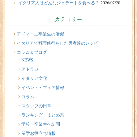
イタリア人はどんなジェラートを食べる？
2026/07/20
切る派？伸ばす派？？ 留学中のヘアサロン問題
2026/07/20
カテゴリー
イタリア人はどんなジェラートを食べる？
2026/07/17
アドマーニ卒業生の活躍
イタリアが誇る3人の天才芸術家 その傑作を見に行こう！
イタリアで料理修行をした勇者達のレシピ
コラム＆ブログ
2026/07/16
NEWS
味わってみたい！魚介の「ごった煮」 リヴォルノの
Cacciucco（カッチュッコ）
アドラジ
イタリア文化
2026/07/14
インスタライブのお知らせ
イベント・フェア情報
コラム
スタッフの日常
ランキング・まとめ系
学校・卒業生へ訪問！
留学お役立ち情報