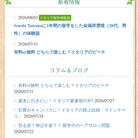
新着情報
2026/08/03
イタリア留学体験談
Scuola Toscanaに1年間の留学をした金城祥雲様（20代、男
性）の体験談
2026/07/31
有料or無料 どちらで楽しむ？イタリアのビーチ
2026/07/29
イタリア留学体験談
フィレンツェに1週間の語学留学をしたT.Sさん（10代、女
コラム＆ブログ
性）の体験談
有料or無料 どちらで楽しむ？イタリアのビーチ
2026/07/27
2026/07/31
週末に行きたい！イタリア避暑地TOP3
週末に行きたい！イタリア避暑地TOP3
2026/07/27
2026/07/24
石畳がキャンバスに！イタリアの路上絵師「マドンナー
石畳がキャンバスに！イタリアの路上絵師「マドンナー
リ」
2026/07/24
リ」
切る派？伸ばす派？？ 留学中のヘアサロン問題
2026/07/22
2026/07/22