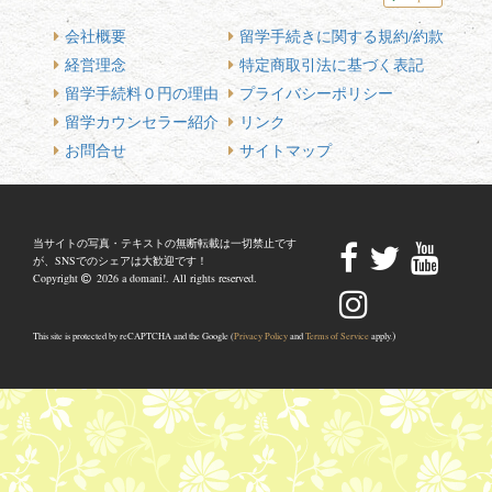
会社概要
留学手続きに関する規約/約款
経営理念
特定商取引法に基づく表記
留学手続料０円の理由
プライバシーポリシー
留学カウンセラー紹介
リンク
お問合せ
サイトマップ
当サイトの写真・テキストの無断転載は一切禁止です
が、SNSでのシェアは大歓迎です！
Copyright
2026 a domani!. All rights reserved.
)
This site is protected by reCAPTCHA and the Google (
Privacy Policy
and
Terms of Service
apply.