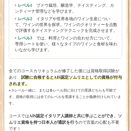
レベル1
ブドウ栽培、醸造学、テイスティング、カ
ンティーナ管理などを学びます。
レベル2
イタリアや世界各地のワイン生産につい
て、ワインの世界を探求。ワインのクオリティーを点数
で評価するテイスティングテクニックを完成させます。
レベル3
では、料理とワインの合わせ方について、
専用シートを使い、様々なタイプのワインと食材を味わ
いながら学びます。
全てのコースカリキュラムが修了した後には資格取得試験が
試験に合格するとAIS認定ソムリエとしての資格が付与
あり、
されます。
※３レベル一緒に、または各レベル別に分けての受講どちらも可能で
す。資格の取得には全てのレベルを受講することが義務付けられていま
す。
AIS認定イタリア人講師と共に学ぶことができ、ソ
コースでは
ムリエ資格を持つ日本人が通訳を行う
ので言葉の心配も不要
です！