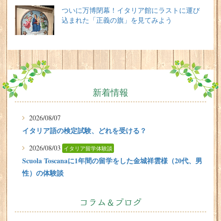
ついに万博閉幕！イタリア館にラストに運び
込まれた「正義の旗」を見てみよう
新着情報
2026/08/07
イタリア語の検定試験、どれを受ける？
2026/08/03
イタリア留学体験談
Scuola Toscanaに1年間の留学をした金城祥雲様（20代、男
性）の体験談
2026/07/31
有料or無料 どちらで楽しむ？イタリアのビーチ
コラム＆ブログ
2026/07/29
イタリア留学体験談