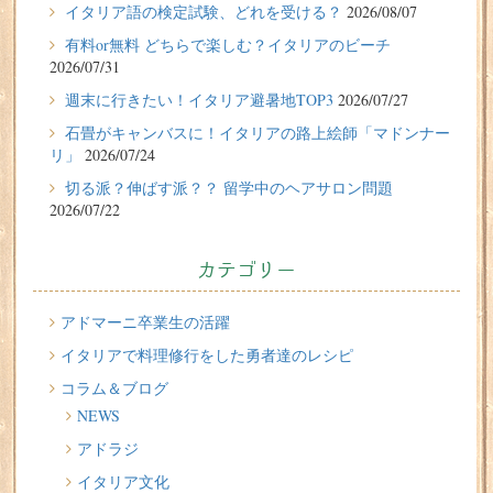
イタリア語の検定試験、どれを受ける？
2026/08/07
フィレンツェに1週間の語学留学をしたT.Sさん（10代、女
有料or無料 どちらで楽しむ？イタリアのビーチ
性）の体験談
2026/07/31
2026/07/27
週末に行きたい！イタリア避暑地TOP3
2026/07/27
週末に行きたい！イタリア避暑地TOP3
石畳がキャンバスに！イタリアの路上絵師「マドンナー
リ」
2026/07/24
2026/07/24
切る派？伸ばす派？？ 留学中のヘアサロン問題
石畳がキャンバスに！イタリアの路上絵師「マドンナー
2026/07/22
リ」
2026/07/22
カテゴリー
切る派？伸ばす派？？ 留学中のヘアサロン問題
2026/07/20
アドマーニ卒業生の活躍
イタリア人はどんなジェラートを食べる？
イタリアで料理修行をした勇者達のレシピ
コラム＆ブログ
2026/07/17
NEWS
イタリアが誇る3人の天才芸術家 その傑作を見に行こう！
アドラジ
2026/07/16
イタリア文化
味わってみたい！魚介の「ごった煮」 リヴォルノの