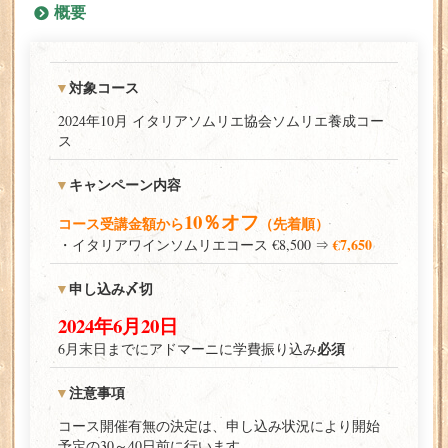
概要
対象コース
2024年10月 イタリアソムリエ協会ソムリエ養成コー
ス
キャンペーン内容
10％オフ
コース受講金額から
（先着順）
€7,650
・イタリアワインソムリエコース
€8,500
⇒
申し込み〆切
2024年6月20日
必須
6月末日
までにアドマーニに学費振り込み
注意事項
コース開催有無の決定は、申し込み状況により開始
予定の30～40日前に行います。