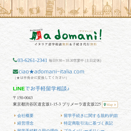
03-6261-2341
毎日9:30～18:30営業中 (土日定休)
ciao★adomani-italia.com
（★は半角＠に変換してください）
LINE
でお手軽留学相談♪
〒150-0043
東京都渋谷区道玄坂1-15-3 プリメーラ道玄坂225
Map
会社概要
留学手続きに関する規約/約款
経営理念
特定商取引法に基づく表記
留学手続料０円の理由
プライバシーポリシー