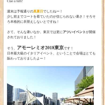
Ciao a tutti!
真夏日
週末は予報通りの
でしたねー！
少し前までコートを着ていたのが信じられない暑さ！そろそ
ろ本格的に衣替えしないとですね！
アツいイベント
さて、そんな暑いなか、東京では更に
が開催
されておりました！
アモーレミオ2018東京
そう、
です！
日本最大級のイタリアイベント、ということで会場はとても
賑わっておりましたよー！