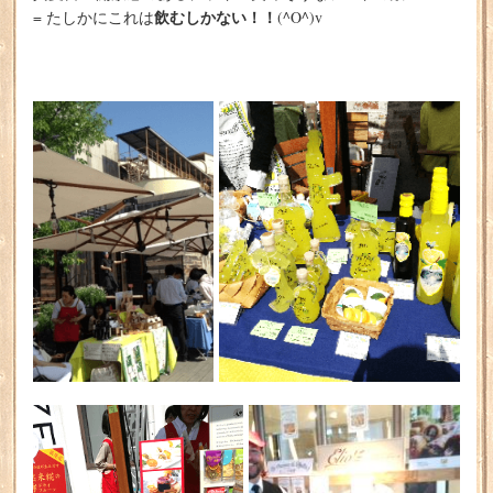
飲むしかない！！
= たしかにこれは
(^O^)v