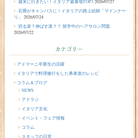
週末に行きたい！イタリア避暑地TOP3
2026/07/27
週末に行きたい！イタリア避暑地TOP3
石畳がキャンバスに！イタリアの路上絵師「マドンナー
リ」
2026/07/24
2026/07/24
切る派？伸ばす派？？ 留学中のヘアサロン問題
石畳がキャンバスに！イタリアの路上絵師「マドンナー
2026/07/22
リ」
2026/07/22
カテゴリー
切る派？伸ばす派？？ 留学中のヘアサロン問題
2026/07/20
アドマーニ卒業生の活躍
イタリア人はどんなジェラートを食べる？
イタリアで料理修行をした勇者達のレシピ
コラム＆ブログ
2026/07/17
NEWS
イタリアが誇る3人の天才芸術家 その傑作を見に行こう！
アドラジ
2026/07/16
イタリア文化
味わってみたい！魚介の「ごった煮」 リヴォルノの
Cacciucco（カッチュッコ）
イベント・フェア情報
コラム
スタッフの日常