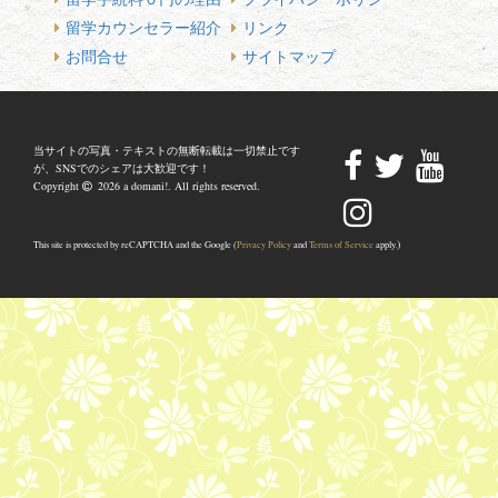
留学カウンセラー紹介
リンク
お問合せ
サイトマップ
当サイトの写真・テキストの無断転載は一切禁止です
が、SNSでのシェアは大歓迎です！
Copyright
2026 a domani!. All rights reserved.
)
This site is protected by reCAPTCHA and the Google (
Privacy Policy
and
Terms of Service
apply.