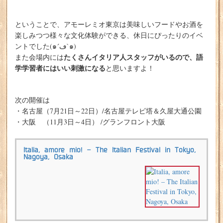
ということで、アモーレミオ東京は美味しいフードやお酒を
楽しみつつ様々な文化体験ができる、休日にぴったりのイベ
ントでした(๑´ڡ`๑)
たくさんイタリア人スタッフがいるので、語
また会場内には
学学習者にはいい刺激になる
と思いますよ！
次の開催は
・名古屋（7月21日～22日）/名古屋テレビ塔＆久屋大通公園
・大阪 （11月3日～4日） /グランフロント大阪
Italia, amore mio! – The Italian Festival in Tokyo,
Nagoya, Osaka