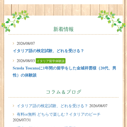
新着情報
2026/08/07
イタリア語の検定試験、どれを受ける？
2026/08/03
イタリア留学体験談
Scuola Toscanaに1年間の留学をした金城祥雲様（20代、男
性）の体験談
2026/07/31
有料or無料 どちらで楽しむ？イタリアのビーチ
コラム＆ブログ
2026/07/29
イタリア留学体験談
イタリア語の検定試験、どれを受ける？
2026/08/07
フィレンツェに1週間の語学留学をしたT.Sさん（10代、女
有料or無料 どちらで楽しむ？イタリアのビーチ
性）の体験談
2026/07/31
2026/07/27