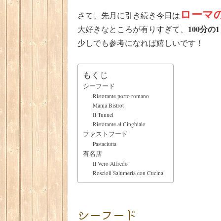
ローマ
さて、先月に引き続き今日は
100分
大好きなところが有りすぎて、
少しでも参考になれば嬉しいです！
もくじ
シーフード
Ristorante porto romano
Mama Bistrot
Il Tunnel
Ristorante al Cinghiale
ファストフード
Pastaciutta
有名店
Il Vero Alfredo
Roscioli Salumeria con Cucina
シーフード