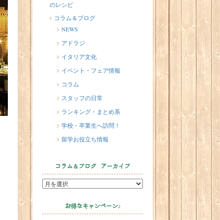
のレシピ
2026/07/20
イタリア人はどんなジェラートを
コラム＆ブログ
食べる？
NEWS
2026/07/17
アドラジ
イタリアが誇る3人の天才芸術家 そ
イタリア文化
の傑作を見に行こう！
イベント・フェア情報
2026/07/16
コラム
味わってみたい！魚介の「ごった
スタッフの日常
煮」 リヴォルノのCacciucco（カッ
チュッコ）
ランキング・まとめ系
学校・卒業生へ訪問！
留学お役立ち情報
コラム＆ブログ アーカイブ
お得なキャンペーン♪