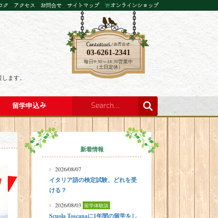
ログ
アクセス
お問合せ
サイトマップ
オンラインショップ
03-6261-2341
毎日9:30～18:30営業中
（土日定休）
援します。
留学申込み
新着情報
2026/08/07
イタリア語の検定試験、どれを受
ける？
2026/08/03
留学体験談
Scuola Toscanaに1年間の留学をし