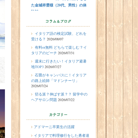
た金城祥雲様（20代、男性）の体
験談
2026/07/31
コラム＆ブログ
有料or無料 どちらで楽しむ？イタ
イタリア語の検定試験、どれを
リアのビーチ
受ける？
2026/08/07
2026/07/29
留学体験談
有料or無料 どちらで楽しむ？イ
フィレンツェに1週間の語学留学を
タリアのビーチ
2026/07/31
したT.Sさん（10代、女性）の体験
週末に行きたい！イタリア避暑
談
地TOP3
2026/07/27
2026/07/27
石畳がキャンバスに！イタリア
週末に行きたい！イタリア避暑地
の路上絵師「マドンナーリ」
2026/07/24
TOP3
切る派？伸ばす派？？ 留学中の
2026/07/24
ヘアサロン問題
2026/07/22
石畳がキャンバスに！イタリアの
路上絵師「マドンナーリ」
カテゴリー
2026/07/22
切る派？伸ばす派？？ 留学中のヘ
アドマーニ卒業生の活躍
アサロン問題
イタリアで料理修行をした勇者達