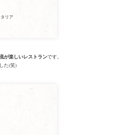
M, イタリア
流が楽しいレストラン
です。
た(笑)