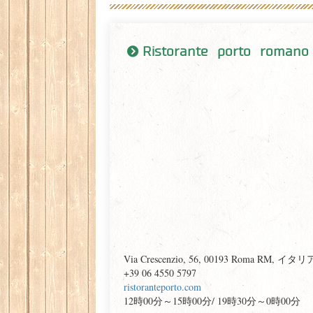
Ristorante porto romano
Via Crescenzio, 56, 00193 Roma RM, イタリ
+39 06 4550 5797
ristoranteporto.com
12時00分～15時00分/ 19時30分～0時00分