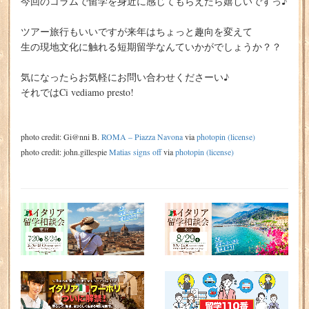
今回のコラムで留学を身近に感じてもらえたら嬉しいですっ♪
ツアー旅行もいいですが来年はちょっと趣向を変えて
生の現地文化に触れる短期留学なんていかがでしょうか？？
気になったらお気軽にお問い合わせくださーい♪
それではCi vediamo presto!
photo credit: Gi@nni B.
ROMA – Piazza Navona
via
photopin
(license)
photo credit: john.gillespie
Matias signs off
via
photopin
(license)