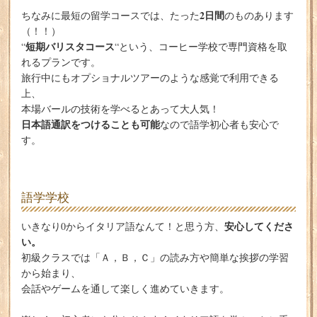
2日間
ちなみに最短の留学コースでは、たった
のものあります
（！！）
短期バリスタコース
“
“という、コーヒー学校で専門資格を取
れるプランです。
旅行中にもオプショナルツアーのような感覚で利用できる
上、
本場バールの技術を学べるとあって大人気！
日本語通訳をつけることも可能
なので語学初心者も安心で
す。
語学学校
安心してくださ
いきなり0からイタリア語なんて！と思う方、
い。
初級クラスでは「Ａ，Ｂ，Ｃ」の読み方や簡単な挨拶の学習
から始まり、
会話やゲームを通して楽しく進めていきます。