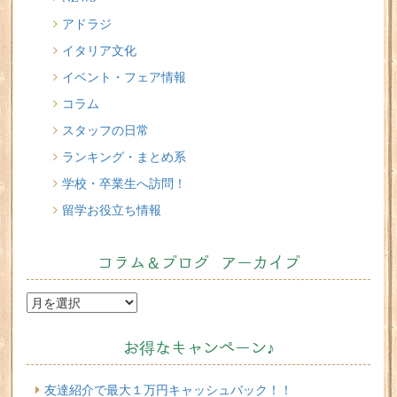
アドラジ
2026/07/16
イタリア文化
味わってみたい！魚介の「ごった煮」 リヴォルノの
Cacciucco（カッチュッコ）
イベント・フェア情報
コラム
スタッフの日常
ランキング・まとめ系
学校・卒業生へ訪問！
留学お役立ち情報
コラム＆ブログ アーカイブ
お得なキャンペーン♪
友達紹介で最大１万円キャッシュバック！！