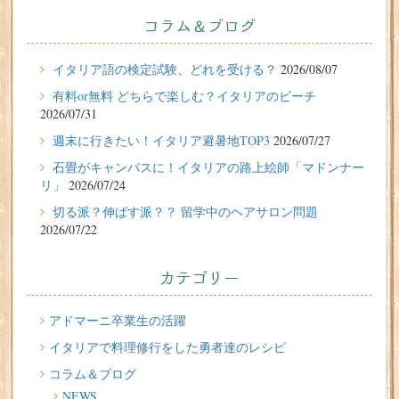
2026/07/31
有料or無料 どちらで楽しむ？イタリアのビーチ
コラム＆ブログ
2026/07/29
イタリア留学体験談
イタリア語の検定試験、どれを受ける？
2026/08/07
フィレンツェに1週間の語学留学をしたT.Sさん（10代、女
有料or無料 どちらで楽しむ？イタリアのビーチ
性）の体験談
2026/07/31
2026/07/27
週末に行きたい！イタリア避暑地TOP3
2026/07/27
週末に行きたい！イタリア避暑地TOP3
石畳がキャンバスに！イタリアの路上絵師「マドンナー
リ」
2026/07/24
2026/07/24
切る派？伸ばす派？？ 留学中のヘアサロン問題
石畳がキャンバスに！イタリアの路上絵師「マドンナー
2026/07/22
リ」
2026/07/22
カテゴリー
切る派？伸ばす派？？ 留学中のヘアサロン問題
2026/07/20
アドマーニ卒業生の活躍
イタリア人はどんなジェラートを食べる？
イタリアで料理修行をした勇者達のレシピ
コラム＆ブログ
2026/07/17
NEWS
イタリアが誇る3人の天才芸術家 その傑作を見に行こう！