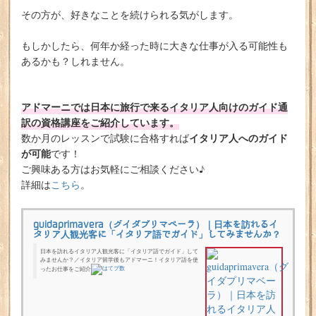
その方が、好きなことを続けられる気がします。
もしかしたら、何年か経った時に大きな仕事が入る可能性も
あるかも？しれません。
アドマーニでは日本に旅行で来るイタリア人向けのガイド通
訳の資格講座をご紹介しています。
イタリア人へのガイド
数か月のレッスンで試験に合格すれば
が可能
です！
ご興味ある方はお気軽にご相談ください♪
詳細は
こちら
。
guidaprimavera（グイダプリマベーラ）｜日本を訪れるイ
タリア人観光客に「イタリア語でガイド」してみませんか？
日本を訪れるイタリア人観光客に「イタリア語でガイド」して
みませんか？／イタリア留学後もアドマーニ！イタリア語を使
ったお仕事をご紹介