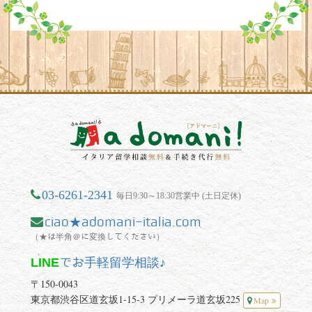
03-6261-2341
毎日9:30～18:30営業中 (土日定休)
ciao★adomani-italia.com
（★は半角＠に変換してください）
LINE
でお手軽留学相談♪
〒150-0043
東京都渋谷区道玄坂1-15-3 プリメーラ道玄坂225
Map