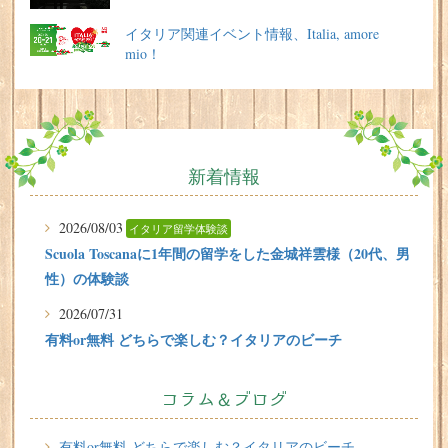
イタリア関連イベント情報、Italia, amore
mio！
新着情報
2026/08/03
イタリア留学体験談
Scuola Toscanaに1年間の留学をした金城祥雲様（20代、男
性）の体験談
2026/07/31
有料or無料 どちらで楽しむ？イタリアのビーチ
2026/07/29
イタリア留学体験談
フィレンツェに1週間の語学留学をしたT.Sさん（10代、女
コラム＆ブログ
性）の体験談
有料or無料 どちらで楽しむ？イタリアのビーチ