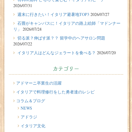
2026/07/27
2026/07/31
週末に行きたい！イタリア避暑地TOP3
週末に行きたい！イタリア避暑地TOP3
2026/07/27
2026/07/24
石畳がキャンバスに！イタリアの路上絵師「マドンナー
石畳がキャンバスに！イタリアの路上絵師「マドンナー
リ」
2026/07/24
リ」
切る派？伸ばす派？？ 留学中のヘアサロン問題
2026/07/22
2026/07/22
イタリア人はどんなジェラートを食べる？
2026/07/20
切る派？伸ばす派？？ 留学中のヘアサロン問題
2026/07/20
カテゴリー
イタリア人はどんなジェラートを食べる？
2026/07/17
アドマーニ卒業生の活躍
イタリアが誇る3人の天才芸術家 その傑作を見に行こう！
イタリアで料理修行をした勇者達のレシピ
コラム＆ブログ
2026/07/16
NEWS
味わってみたい！魚介の「ごった煮」 リヴォルノの
Cacciucco（カッチュッコ）
アドラジ
イタリア文化
2026/07/14