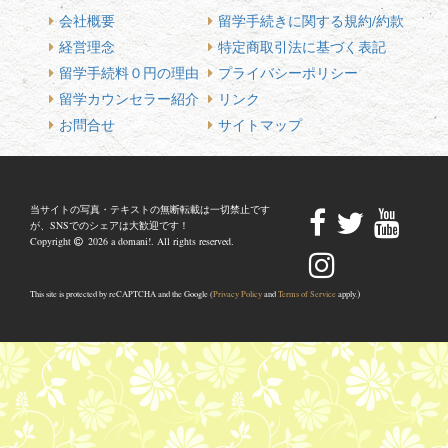
会社概要
留学手続きに関する規約/約款
経営理念
特定商取引法に基づく表記
留学手続料０円の理由
プライバシーポリシー
留学カウンセラー紹介
リンク
お問合せ
サイトマップ
当サイトの写真・テキストの無断転載は一切禁止です
が、SNSでのシェアは大歓迎です！
Copyright
2026 a domani!. All rights reserved.
)
This site is protected by reCAPTCHA and the Google (
Privacy Policy
and
Terms of Service
apply.