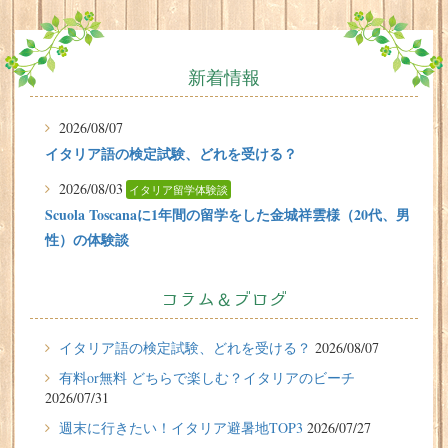
新着情報
2026/08/07
イタリア語の検定試験、どれを受ける？
2026/08/03
イタリア留学体験談
Scuola Toscanaに1年間の留学をした金城祥雲様（20代、男
性）の体験談
2026/07/31
有料or無料 どちらで楽しむ？イタリアのビーチ
コラム＆ブログ
2026/07/29
イタリア留学体験談
イタリア語の検定試験、どれを受ける？
2026/08/07
フィレンツェに1週間の語学留学をしたT.Sさん（10代、女
有料or無料 どちらで楽しむ？イタリアのビーチ
性）の体験談
2026/07/31
2026/07/27
週末に行きたい！イタリア避暑地TOP3
2026/07/27
週末に行きたい！イタリア避暑地TOP3