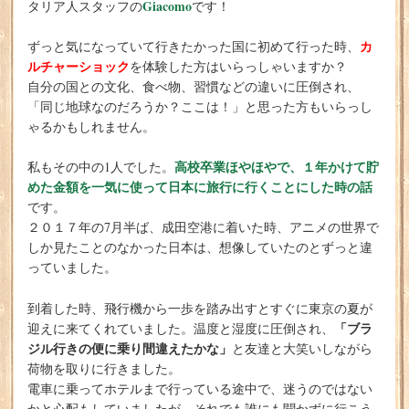
Giacomo
タリア人スタッフの
です！
カ
ずっと気になっていて行きたかった国に初めて行った時、
ルチャーショック
を体験した方はいらっしゃいますか？
自分の国との文化、食べ物、習慣などの違いに圧倒され、
「同じ地球なのだろうか？ここは！」と思った方もいらっし
ゃるかもしれません。
高校卒業ほやほやで、１年かけて貯
私もその中の1人でした。
めた金額を一気に使って日本に旅行に行くことにした時の話
です。
２０１７年の7月半ば、成田空港に着いた時、アニメの世界で
しか見たことのなかった日本は、想像していたのとずっと違
っていました。
到着した時、飛行機から一歩を踏み出すとすぐに東京の夏が
「ブラ
迎えに来てくれていました。温度と湿度に圧倒され、
ジル行きの便に乗り間違えたかな」
と友達と大笑いしながら
荷物を取りに行きました。
電車に乗ってホテルまで行っている途中で、迷うのではない
かと心配もしていましたが、それでも誰にも聞かずに行こう