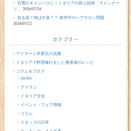
石畳がキャンバスに！イタリアの路上絵師「マドンナー
リ」
2026/07/24
2026/07/24
切る派？伸ばす派？？ 留学中のヘアサロン問題
石畳がキャンバスに！イタリアの路上絵師「マドンナー
2026/07/22
リ」
2026/07/22
カテゴリー
切る派？伸ばす派？？ 留学中のヘアサロン問題
2026/07/20
アドマーニ卒業生の活躍
イタリア人はどんなジェラートを食べる？
イタリアで料理修行をした勇者達のレシピ
コラム＆ブログ
2026/07/17
NEWS
イタリアが誇る3人の天才芸術家 その傑作を見に行こう！
アドラジ
2026/07/16
イタリア文化
味わってみたい！魚介の「ごった煮」 リヴォルノの
Cacciucco（カッチュッコ）
イベント・フェア情報
コラム
スタッフの日常
ランキング・まとめ系