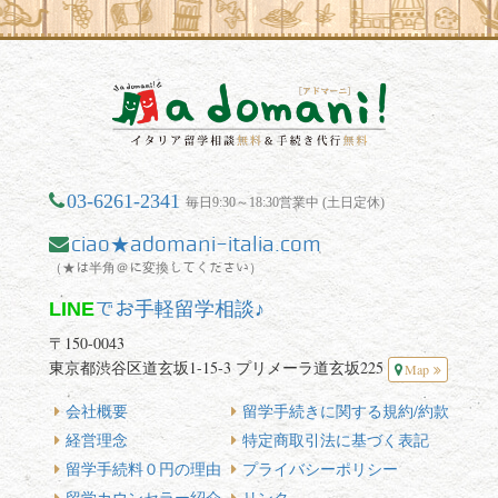
03-6261-2341
毎日9:30～18:30営業中 (土日定休)
ciao★adomani-italia.com
（★は半角＠に変換してください）
LINE
でお手軽留学相談♪
〒150-0043
東京都渋谷区道玄坂1-15-3 プリメーラ道玄坂225
Map
会社概要
留学手続きに関する規約/約款
経営理念
特定商取引法に基づく表記
留学手続料０円の理由
プライバシーポリシー
留学カウンセラー紹介
リンク