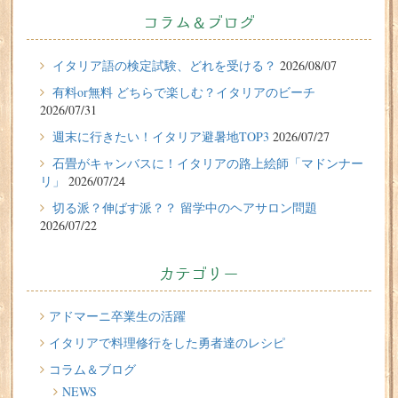
2026/07/31
有料or無料 どちらで楽しむ？イタリアのビーチ
コラム＆ブログ
2026/07/29
イタリア留学体験談
イタリア語の検定試験、どれを受ける？
2026/08/07
フィレンツェに1週間の語学留学をしたT.Sさん（10代、女
有料or無料 どちらで楽しむ？イタリアのビーチ
性）の体験談
2026/07/31
2026/07/27
週末に行きたい！イタリア避暑地TOP3
2026/07/27
週末に行きたい！イタリア避暑地TOP3
石畳がキャンバスに！イタリアの路上絵師「マドンナー
リ」
2026/07/24
2026/07/24
切る派？伸ばす派？？ 留学中のヘアサロン問題
石畳がキャンバスに！イタリアの路上絵師「マドンナー
2026/07/22
リ」
2026/07/22
カテゴリー
切る派？伸ばす派？？ 留学中のヘアサロン問題
2026/07/20
アドマーニ卒業生の活躍
イタリア人はどんなジェラートを食べる？
イタリアで料理修行をした勇者達のレシピ
コラム＆ブログ
2026/07/17
NEWS
イタリアが誇る3人の天才芸術家 その傑作を見に行こう！