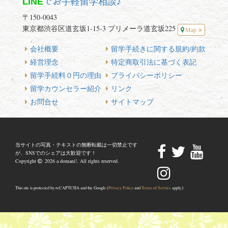
LINE
でお手軽留学相談♪
〒150-0043
東京都渋谷区道玄坂1-15-3 プリメーラ道玄坂225
Map
会社概要
留学手続きに関する規約/約款
経営理念
特定商取引法に基づく表記
留学手続料０円の理由
プライバシーポリシー
留学カウンセラー紹介
リンク
お問合せ
サイトマップ
当サイトの写真・テキストの無断転載は一切禁止です
が、SNSでのシェアは大歓迎です！
Copyright
2026 a domani!. All rights reserved.
)
This site is protected by reCAPTCHA and the Google (
Privacy Policy
and
Terms of Service
apply.