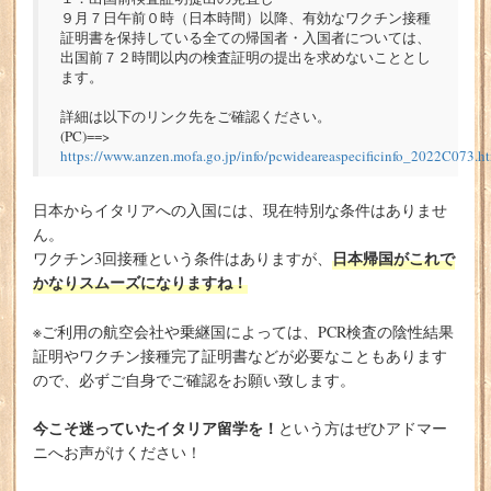
９月７日午前０時（日本時間）以降、有効なワクチン接種
証明書を保持している全ての帰国者・入国者については、
出国前７２時間以内の検査証明の提出を求めないこととし
ます。
詳細は以下のリンク先をご確認ください。
(PC)==>
https://www.anzen.mofa.go.jp/info/pcwideareaspecificinfo_2022C073.h
日本からイタリアへの入国には、現在特別な条件はありませ
ん。
日本帰国がこれで
ワクチン3回接種という条件はありますが、
かなりスムーズになりますね！
※ご利用の航空会社や乗継国によっては、PCR検査の陰性結果
証明やワクチン接種完了証明書などが必要なこともあります
ので、必ずご自身でご確認をお願い致します。
今こそ迷っていたイタリア留学を！
という方はぜひアドマー
ニへお声がけください！