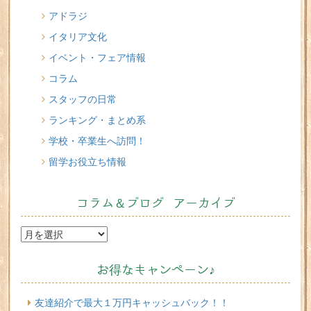
アドラジ
2026/07/16
イタリア文化
味わってみたい！魚介の「ごった煮」 リヴォルノの
Cacciucco（カッチュッコ）
イベント・フェア情報
コラム
スタッフの日常
ランキング・まとめ系
学校・卒業生へ訪問！
留学お役立ち情報
コラム＆ブログ アーカイブ
お得なキャンペーン♪
友達紹介で最大１万円キャッシュバック！！