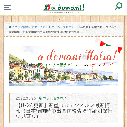
イタリア留学アドマーニTOP
コラム＆ブログ
【8/26更新】新型コロナウィルス
最新情報（日本帰国時の出国前検査陰性証明保持の見直し）
2022.08.26
コラム＆ブログ
【8/26更新】新型コロナウィルス最新情
報（日本帰国時の出国前検査陰性証明保持
の見直し）