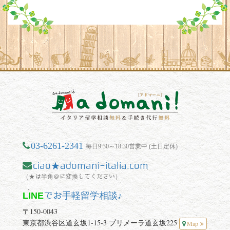
03-6261-2341
毎日9:30～18:30営業中 (土日定休)
ciao★adomani-italia.com
（★は半角＠に変換してください）
LINE
でお手軽留学相談♪
〒150-0043
東京都渋谷区道玄坂1-15-3 プリメーラ道玄坂225
Map