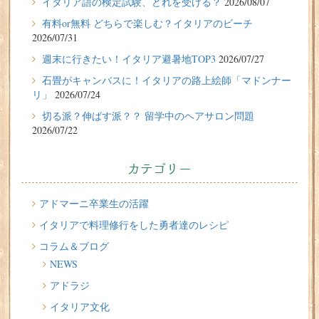
イタリア語の検定試験、どれを受ける？
2026/08/07
フィレンツェに1週間の語学留学をしたT.Sさん（10代、女
有料or無料 どちらで楽しむ？イタリアのビーチ
性）の体験談
2026/07/31
2026/07/27
週末に行きたい！イタリア避暑地TOP3
2026/07/27
週末に行きたい！イタリア避暑地TOP3
石畳がキャンバスに！イタリアの路上絵師「マドンナー
リ」
2026/07/24
2026/07/24
切る派？伸ばす派？？ 留学中のヘアサロン問題
石畳がキャンバスに！イタリアの路上絵師「マドンナー
2026/07/22
リ」
2026/07/22
カテゴリー
切る派？伸ばす派？？ 留学中のヘアサロン問題
2026/07/20
アドマーニ卒業生の活躍
イタリア人はどんなジェラートを食べる？
イタリアで料理修行をした勇者達のレシピ
コラム＆ブログ
2026/07/17
NEWS
イタリアが誇る3人の天才芸術家 その傑作を見に行こう！
アドラジ
2026/07/16
イタリア文化
味わってみたい！魚介の「ごった煮」 リヴォルノの