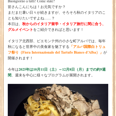
Buongiorno a tutti! Come state?
皆さんこんにちは！お元気ですか？
まだまだ暑い日々が続きますが、そろそろ秋のイタリアのこ
とも知りたいですよね……？
秋からのイタリア留学・イタリア旅行に間に合う、
本日は、
グルメイベント
をご紹介できればと思います！
イタリア北西部、ピエモンテ州の小さな町アルバでは、毎年
「アルバ国際白トリュ
秋になると世界中の美食家を魅了する
フ祭り（Fiera Internazionale del Tartufo Bianco d’Alba）」
が
開催されます！
2025年は10月11日（土）～12月8日（月）までの約9週
今年は
間
、週末を中心に様々なプログラムが展開されます。