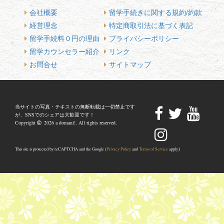
会社概要
留学手続きに関する規約/約款
経営理念
特定商取引法に基づく表記
留学手続料０円の理由
プライバシーポリシー
留学カウンセラー紹介
リンク
お問合せ
サイトマップ
当サイトの写真・テキストの無断転載は一切禁止です
が、SNSでのシェアは大歓迎です！
Copyright
2026 a domani!. All rights reserved.
)
This site is protected by reCAPTCHA and the Google (
Privacy Policy
and
Terms of Service
apply.