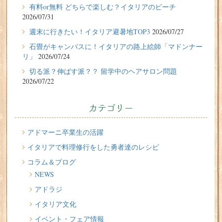
有料or無料 どちらで楽しむ？イタリアのビーチ
性）の体験談
2026/07/31
2026/07/27
週末に行きたい！イタリア避暑地TOP3
2026/07/27
週末に行きたい！イタリア避暑地TOP3
石畳がキャンバスに！イタリアの路上絵師「マドンナー
リ」
2026/07/24
2026/07/24
切る派？伸ばす派？？ 留学中のヘアサロン問題
石畳がキャンバスに！イタリアの路上絵師「マドンナー
2026/07/22
リ」
2026/07/22
カテゴリー
切る派？伸ばす派？？ 留学中のヘアサロン問題
2026/07/20
アドマーニ卒業生の活躍
イタリア人はどんなジェラートを食べる？
イタリアで料理修行をした勇者達のレシピ
コラム＆ブログ
2026/07/17
NEWS
イタリアが誇る3人の天才芸術家 その傑作を見に行こう！
アドラジ
2026/07/16
イタリア文化
味わってみたい！魚介の「ごった煮」 リヴォルノの
Cacciucco（カッチュッコ）
イベント・フェア情報