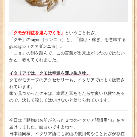
「クモが利益を運んでくる」
ということわざ。
「クモ」のragno（ランニョ）と、「儲け・稼ぎ」を意味する
guadagno（グァダンニョ）。
「ニョ」の韻を踏んで、この言葉が出来上がったのではない
かと、教えてくれました。
イタリアでは、クモは幸運を運ぶ生き物。
クモがモチーフのアクセサリーも、イタリアではよく販売さ
れています。
家で見つかったクモは、幸運と富をもたらす良い兆候である
ので、決して殺してはいけないと信じられています。
今日は『動物の名前が入った３つのイタリア語慣用句』をお
届けしました。面白いですよね〜。
日本語同様、イタリア語にも沢山の慣用句やことわざが存在