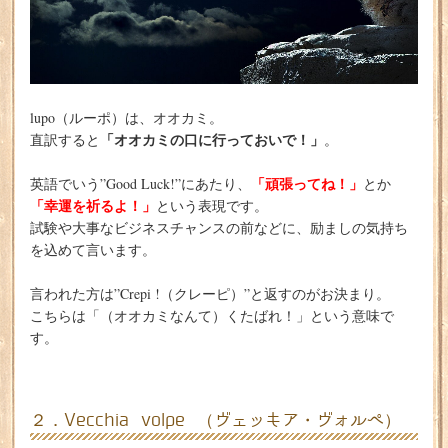
lupo（ルーポ）は、オオカミ。
「オオカミの口に行っておいで！」
直訳すると
。
「頑張ってね！」
英語でいう”Good Luck!”にあたり、
とか
「幸運を祈るよ！」
という表現です。
試験や大事なビジネスチャンスの前などに、励ましの気持ち
を込めて言います。
言われた方は”Crepi !（クレーピ）”と返すのがお決まり。
こちらは「（オオカミなんて）くたばれ！」という意味で
す。
２．Vecchia volpe （ヴェッキア・ヴォルペ）