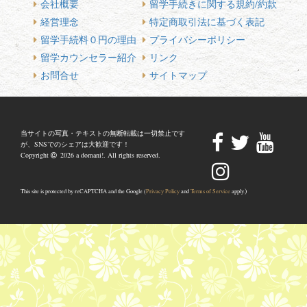
会社概要
留学手続きに関する規約/約款
経営理念
特定商取引法に基づく表記
留学手続料０円の理由
プライバシーポリシー
留学カウンセラー紹介
リンク
お問合せ
サイトマップ
当サイトの写真・テキストの無断転載は一切禁止です
が、SNSでのシェアは大歓迎です！
Copyright
2026 a domani!. All rights reserved.
)
This site is protected by reCAPTCHA and the Google (
Privacy Policy
and
Terms of Service
apply.