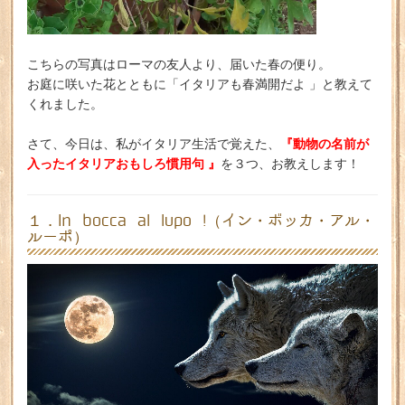
こちらの写真はローマの友人より、届いた春の便り。
お庭に咲いた花とともに「イタリアも春満開だよ 」と教えて
くれました。
『動物の名前が
さて、今日は、私がイタリア生活で覚えた、
入ったイタリアおもしろ慣用句 』
を３つ、お教えします！
１．In bocca al lupo !（イン・ボッカ・アル・
ルーポ）