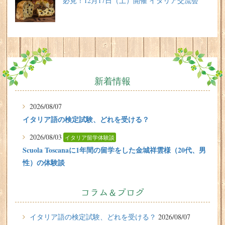
必見！12月17日（土）開催 イタリア交流会
新着情報
2026/08/07
イタリア語の検定試験、どれを受ける？
2026/08/03
イタリア留学体験談
Scuola Toscanaに1年間の留学をした金城祥雲様（20代、男
性）の体験談
2026/07/31
有料or無料 どちらで楽しむ？イタリアのビーチ
コラム＆ブログ
2026/07/29
イタリア留学体験談
イタリア語の検定試験、どれを受ける？
2026/08/07
フィレンツェに1週間の語学留学をしたT.Sさん（10代、女