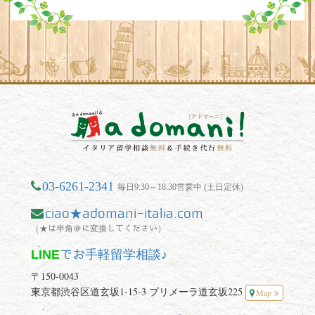
03-6261-2341
毎日9:30～18:30営業中 (土日定休)
ciao★adomani-italia.com
（★は半角＠に変換してください）
LINE
でお手軽留学相談♪
〒150-0043
東京都渋谷区道玄坂1-15-3 プリメーラ道玄坂225
Map