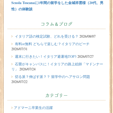
Scuola Toscanaに1年間の留学をした金城祥雲様（20代、男
性）の体験談
2026/07/31
有料or無料 どちらで楽しむ？イタリアのビーチ
コラム＆ブログ
2026/07/29
イタリア留学体験談
イタリア語の検定試験、どれを受ける？
2026/08/07
フィレンツェに1週間の語学留学をしたT.Sさん（10代、女
有料or無料 どちらで楽しむ？イタリアのビーチ
性）の体験談
2026/07/31
2026/07/27
週末に行きたい！イタリア避暑地TOP3
2026/07/27
週末に行きたい！イタリア避暑地TOP3
石畳がキャンバスに！イタリアの路上絵師「マドンナー
リ」
2026/07/24
2026/07/24
切る派？伸ばす派？？ 留学中のヘアサロン問題
石畳がキャンバスに！イタリアの路上絵師「マドンナー
2026/07/22
リ」
2026/07/22
カテゴリー
切る派？伸ばす派？？ 留学中のヘアサロン問題
2026/07/20
アドマーニ卒業生の活躍