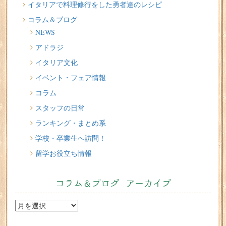
イタリア人はどんなジェラートを食べる？
イタリアで料理修行をした勇者達のレシピ
コラム＆ブログ
2026/07/17
NEWS
イタリアが誇る3人の天才芸術家 その傑作を見に行こう！
アドラジ
2026/07/16
イタリア文化
味わってみたい！魚介の「ごった煮」 リヴォルノの
Cacciucco（カッチュッコ）
イベント・フェア情報
コラム
スタッフの日常
ランキング・まとめ系
学校・卒業生へ訪問！
留学お役立ち情報
コラム＆ブログ アーカイブ