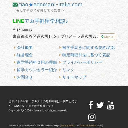
ciao★adomani-italia.com
（★は半角＠に変換してください）
LINE
でお手軽留学相談♪
〒150-0043
東京都渋谷区道玄坂1-15-3 プリメーラ道玄坂225
Map
会社概要
留学手続きに関する規約/約款
経営理念
特定商取引法に基づく表記
留学手続料０円の理由
プライバシーポリシー
留学カウンセラー紹介
リンク
お問合せ
サイトマップ
当サイトの写真・テキストの無断転載は一切禁止です
が、SNSでのシェアは大歓迎です！
Copyright
2026 a domani!. All rights reserved.
)
This site is protected by reCAPTCHA and the Google (
Privacy Policy
and
Terms of Service
apply.