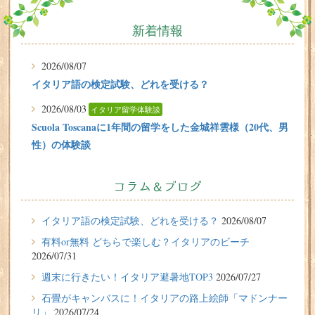
新着情報
2026/08/07
イタリア語の検定試験、どれを受ける？
2026/08/03
イタリア留学体験談
Scuola Toscanaに1年間の留学をした金城祥雲様（20代、男
性）の体験談
2026/07/31
有料or無料 どちらで楽しむ？イタリアのビーチ
コラム＆ブログ
2026/07/29
イタリア留学体験談
イタリア語の検定試験、どれを受ける？
2026/08/07
フィレンツェに1週間の語学留学をしたT.Sさん（10代、女
有料or無料 どちらで楽しむ？イタリアのビーチ
性）の体験談
2026/07/31
2026/07/27
週末に行きたい！イタリア避暑地TOP3
2026/07/27
週末に行きたい！イタリア避暑地TOP3
石畳がキャンバスに！イタリアの路上絵師「マドンナー
リ」
2026/07/24