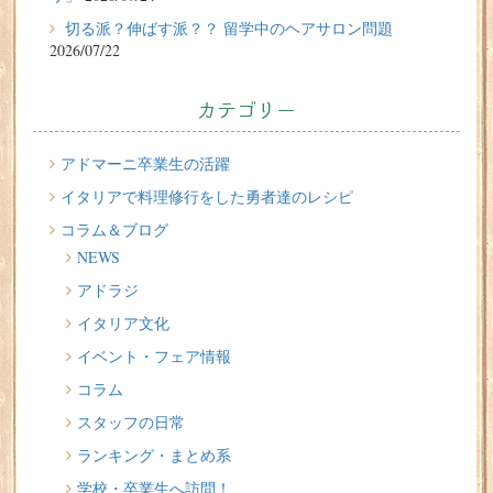
2026/07/24
切る派？伸ばす派？？ 留学中のヘアサロン問題
石畳がキャンバスに！イタリアの路上絵師「マドンナー
2026/07/22
リ」
2026/07/22
カテゴリー
切る派？伸ばす派？？ 留学中のヘアサロン問題
2026/07/20
アドマーニ卒業生の活躍
イタリア人はどんなジェラートを食べる？
イタリアで料理修行をした勇者達のレシピ
コラム＆ブログ
2026/07/17
NEWS
イタリアが誇る3人の天才芸術家 その傑作を見に行こう！
アドラジ
2026/07/16
イタリア文化
味わってみたい！魚介の「ごった煮」 リヴォルノの
Cacciucco（カッチュッコ）
イベント・フェア情報
コラム
スタッフの日常
ランキング・まとめ系
学校・卒業生へ訪問！