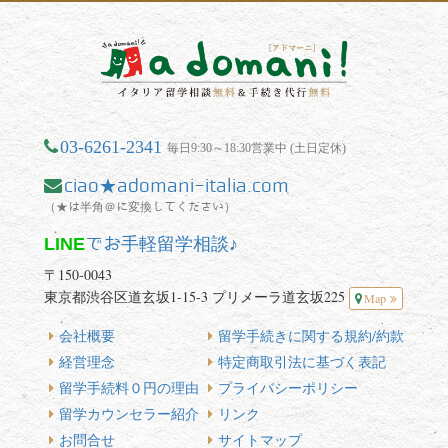
03-6261-2341
毎日9:30～18:30営業中 (土日定休)
ciao★adomani-italia.com
（★は半角＠に変換してください）
LINE
でお手軽留学相談♪
〒150-0043
東京都渋谷区道玄坂1-15-3 プリメーラ道玄坂225
Map
会社概要
留学手続きに関する規約/約款
経営理念
特定商取引法に基づく表記
留学手続料０円の理由
プライバシーポリシー
留学カウンセラー紹介
リンク
お問合せ
サイトマップ