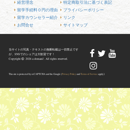
経営理念
特定商取引法に基づく表記
留学手続料０円の理由
プライバシーポリシー
留学カウンセラー紹介
リンク
お問合せ
サイトマップ
当サイトの写真・テキストの無断転載は一切禁止です
が、SNSでのシェアは大歓迎です！
Copyright
2026 a domani!. All rights reserved.
)
This site is protected by reCAPTCHA and the Google (
Privacy Policy
and
Terms of Service
apply.