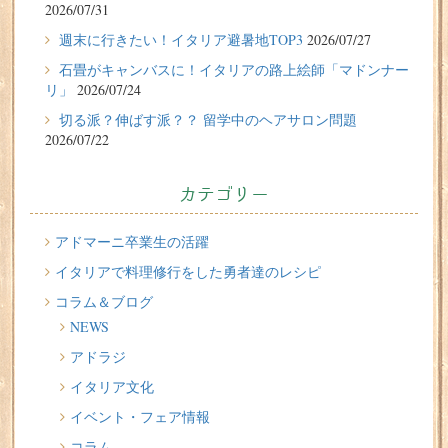
2026/07/31
2026/07/27
週末に行きたい！イタリア避暑地TOP3
2026/07/27
週末に行きたい！イタリア避暑地TOP3
石畳がキャンバスに！イタリアの路上絵師「マドンナー
リ」
2026/07/24
2026/07/24
切る派？伸ばす派？？ 留学中のヘアサロン問題
石畳がキャンバスに！イタリアの路上絵師「マドンナー
2026/07/22
リ」
2026/07/22
カテゴリー
切る派？伸ばす派？？ 留学中のヘアサロン問題
2026/07/20
アドマーニ卒業生の活躍
イタリア人はどんなジェラートを食べる？
イタリアで料理修行をした勇者達のレシピ
コラム＆ブログ
2026/07/17
NEWS
イタリアが誇る3人の天才芸術家 その傑作を見に行こう！
アドラジ
2026/07/16
イタリア文化
味わってみたい！魚介の「ごった煮」 リヴォルノの
Cacciucco（カッチュッコ）
イベント・フェア情報
コラム