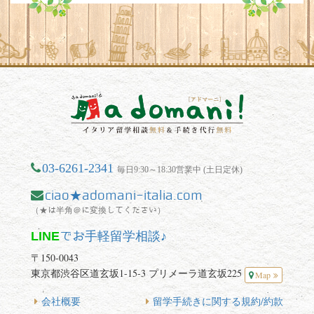
03-6261-2341
毎日9:30～18:30営業中 (土日定休)
ciao★adomani-italia.com
（★は半角＠に変換してください）
LINE
でお手軽留学相談♪
〒150-0043
東京都渋谷区道玄坂1-15-3 プリメーラ道玄坂225
Map
会社概要
留学手続きに関する規約/約款