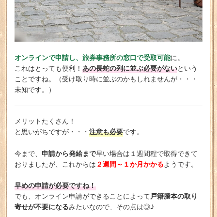
オンラインで申請し、旅券事務所の窓口で受取可能
に。
あの長蛇の列に並ぶ必要がない
これはとっても便利！
という
ことですね。（受け取り時に並ぶのかもしれませんが・・・
未知です。）
メリットたくさん！
注意も必要
と思いがちですが・・・
です。
申請から発給まで
今まで、
早い場合は１週間程で取得できて
２週間～１か月かかる
おりましたが、これからは
ようです。
早めの申請が必要ですね！
戸籍謄本の取り
でも、オンライン申請ができることによって
寄せが不要になる
みたいなので、その点は◎♪