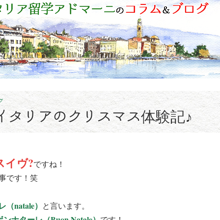
グ
! ～イタリアのクリスマス体験記♪
スイヴ?
ですね！
事です！笑
（natale）
と言います。
ボンナターレ（Buon Natale）
です！