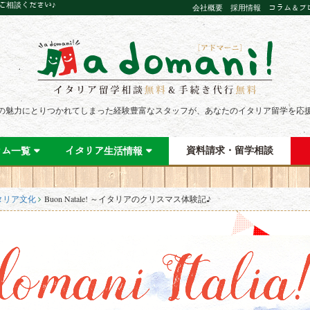
にご相談ください♪
会社概要
採用情報
コラム＆ブ
の魅力にとりつかれてしまった経験豊富なスタッフが、あなたのイタリア留学を応
資料請求・留学相談
ラム一覧
イタリア生活情報
タリア文化
Buon Natale! ～イタリアのクリスマス体験記♪