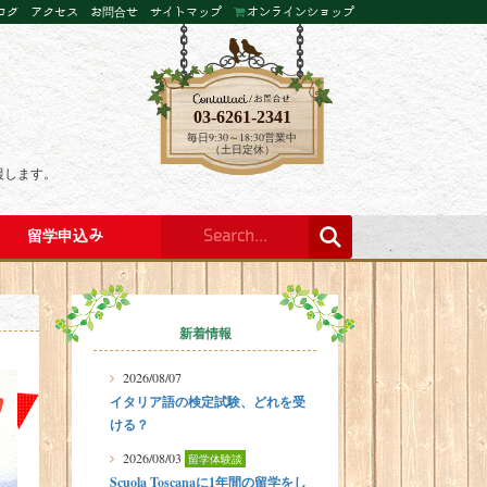
ログ
アクセス
お問合せ
サイトマップ
オンラインショップ
03-6261-2341
毎日9:30～18:30営業中
（土日定休）
援します。
留学申込み
新着情報
2026/08/07
イタリア語の検定試験、どれを受
ける？
2026/08/03
留学体験談
Scuola Toscanaに1年間の留学をし