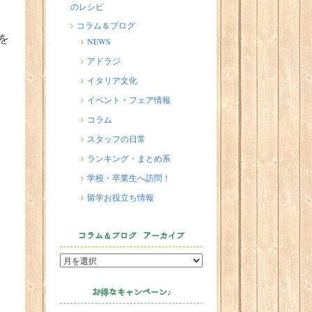
のレシピ
2026/07/20
イタリア人はどんなジェラートを
コラム＆ブログ
を
食べる？
NEWS
2026/07/17
アドラジ
イタリアが誇る3人の天才芸術家 そ
イタリア文化
の傑作を見に行こう！
イベント・フェア情報
2026/07/16
コラム
味わってみたい！魚介の「ごった
スタッフの日常
煮」 リヴォルノのCacciucco（カッ
チュッコ）
ランキング・まとめ系
学校・卒業生へ訪問！
留学お役立ち情報
コラム＆ブログ アーカイブ
お得なキャンペーン♪