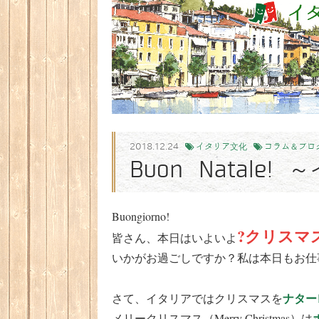
2018.12.24
イタリア文化
コラム＆ブロ
Buon Natale
Buongiorno!
?クリスマ
皆さん、本日はいよいよ
いかがお過ごしですか？私は本日もお仕
ナターレ
さて、イタリアではクリスマスを
メリークリスマス（Merry Christmas）は