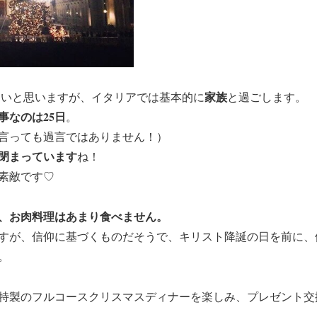
家族
が多いと思いますが、イタリアでは基本的に
と過ごします。
事なのは25日
。
言っても過言ではありません！）
閉まっています
ね！
素敵です♡
れ、お肉料理はあまり食べません。
すが、信仰に基づくものだそうで、キリスト降誕の日を前に、
。
マ特製のフルコースクリスマスディナーを楽しみ、プレゼント交