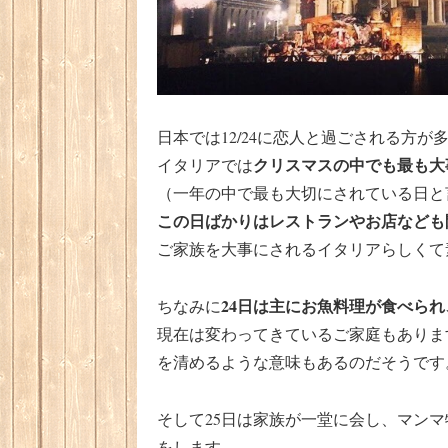
日本では12/24に恋人と過ごされる方
クリスマスの中でも最も大
イタリアでは
（一年の中で最も大切にされている日と
この日ばかりはレストランやお店なども
ご家族を大事にされるイタリアらしくて
24日は主にお魚料理が食べら
ちなみに
現在は変わってきているご家庭もありま
を清めるような意味もあるのだそうです
そして25日は家族が一堂に会し、マン
をします。