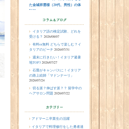
た金城祥雲様（20代、男性）の体
験談
2026/07/31
コラム＆ブログ
有料or無料 どちらで楽しむ？イタ
イタリア語の検定試験、どれを
リアのビーチ
受ける？
2026/08/07
2026/07/29
留学体験談
有料or無料 どちらで楽しむ？イ
フィレンツェに1週間の語学留学を
タリアのビーチ
2026/07/31
したT.Sさん（10代、女性）の体験
週末に行きたい！イタリア避暑
談
地TOP3
2026/07/27
2026/07/27
石畳がキャンバスに！イタリア
週末に行きたい！イタリア避暑地
の路上絵師「マドンナーリ」
2026/07/24
TOP3
切る派？伸ばす派？？ 留学中の
2026/07/24
ヘアサロン問題
2026/07/22
石畳がキャンバスに！イタリアの
路上絵師「マドンナーリ」
カテゴリー
2026/07/22
切る派？伸ばす派？？ 留学中のヘ
アドマーニ卒業生の活躍
アサロン問題
イタリアで料理修行をした勇者達