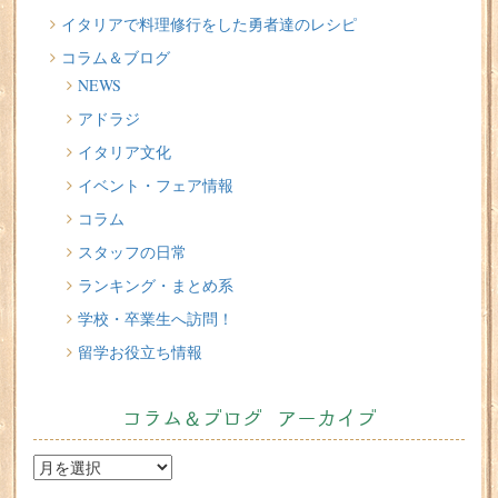
イタリア人はどんなジェラートを食べる？
イタリアで料理修行をした勇者達のレシピ
コラム＆ブログ
2026/07/17
NEWS
イタリアが誇る3人の天才芸術家 その傑作を見に行こう！
アドラジ
2026/07/16
イタリア文化
味わってみたい！魚介の「ごった煮」 リヴォルノの
Cacciucco（カッチュッコ）
イベント・フェア情報
コラム
スタッフの日常
ランキング・まとめ系
学校・卒業生へ訪問！
留学お役立ち情報
コラム＆ブログ アーカイブ