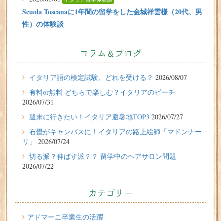
Scuola Toscanaに1年間の留学をした金城祥雲様（20代、男
性）の体験談
2026/07/31
有料or無料 どちらで楽しむ？イタリアのビーチ
コラム＆ブログ
2026/07/29
イタリア留学体験談
イタリア語の検定試験、どれを受ける？
2026/08/07
フィレンツェに1週間の語学留学をしたT.Sさん（10代、女
有料or無料 どちらで楽しむ？イタリアのビーチ
性）の体験談
2026/07/31
2026/07/27
週末に行きたい！イタリア避暑地TOP3
2026/07/27
週末に行きたい！イタリア避暑地TOP3
石畳がキャンバスに！イタリアの路上絵師「マドンナー
リ」
2026/07/24
2026/07/24
切る派？伸ばす派？？ 留学中のヘアサロン問題
石畳がキャンバスに！イタリアの路上絵師「マドンナー
2026/07/22
リ」
2026/07/22
カテゴリー
切る派？伸ばす派？？ 留学中のヘアサロン問題
2026/07/20
アドマーニ卒業生の活躍