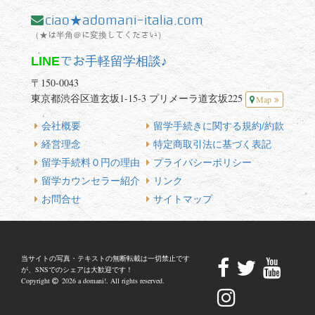
ciao★adomani-italia.com
（★は半角＠に変換してください）
LINE
でお手軽留学相談♪
〒150-0043
東京都渋谷区道玄坂1-15-3 プリメーラ道玄坂225
Map
会社概要
留学手続きに関する規約/約款
経営理念
特定商取引法に基づく表記
留学手続料０円の理由
プライバシーポリシー
留学カウンセラー紹介
リンク
お問合せ
サイトマップ
当サイトの写真・テキストの無断転載は一切禁止です
が、SNSでのシェアは大歓迎です！
Copyright
2026 a domani!. All rights reserved.