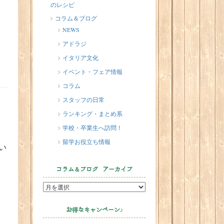
のレシピ
2026/07/20
イタリア人はどんなジェラートを
コラム＆ブログ
食べる？
NEWS
2026/07/17
アドラジ
イタリアが誇る3人の天才芸術家 そ
イタリア文化
の傑作を見に行こう！
イベント・フェア情報
2026/07/16
コラム
味わってみたい！魚介の「ごった
スタッフの日常
煮」 リヴォルノのCacciucco（カッ
チュッコ）
ランキング・まとめ系
学校・卒業生へ訪問！
留学お役立ち情報
い
コラム＆ブログ アーカイブ
お得なキャンペーン♪