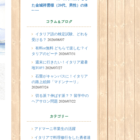
た金城祥雲様（20代、男性）の体
験談
2026/07/31
コラム＆ブログ
有料or無料 どちらで楽しむ？イタ
イタリア語の検定試験、どれを
リアのビーチ
受ける？
2026/08/07
2026/07/29
留学体験談
有料or無料 どちらで楽しむ？イ
フィレンツェに1週間の語学留学を
タリアのビーチ
2026/07/31
したT.Sさん（10代、女性）の体験
週末に行きたい！イタリア避暑
談
地TOP3
2026/07/27
2026/07/27
石畳がキャンバスに！イタリア
週末に行きたい！イタリア避暑地
の路上絵師「マドンナーリ」
2026/07/24
TOP3
切る派？伸ばす派？？ 留学中の
2026/07/24
ヘアサロン問題
2026/07/22
石畳がキャンバスに！イタリアの
路上絵師「マドンナーリ」
カテゴリー
2026/07/22
切る派？伸ばす派？？ 留学中のヘ
アドマーニ卒業生の活躍
アサロン問題
イタリアで料理修行をした勇者達