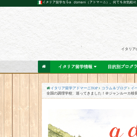
イタリア留学ならa domani（アドマーニ）。何でもお気軽
イタリア
イタリア留学情報
目的別プログ
イタリア留学アドマーニTOP
コラム＆ブログ
イ
全国の調理学校、巡ってきました！＠ジャンルーカ校