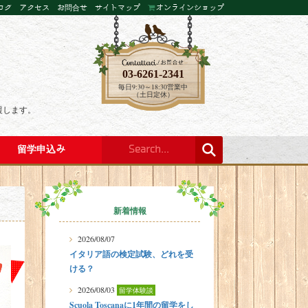
ログ
アクセス
お問合せ
サイトマップ
オンラインショップ
03-6261-2341
毎日9:30～18:30営業中
（土日定休）
援します。
留学申込み
新着情報
2026/08/07
イタリア語の検定試験、どれを受
ける？
2026/08/03
留学体験談
Scuola Toscanaに1年間の留学をし