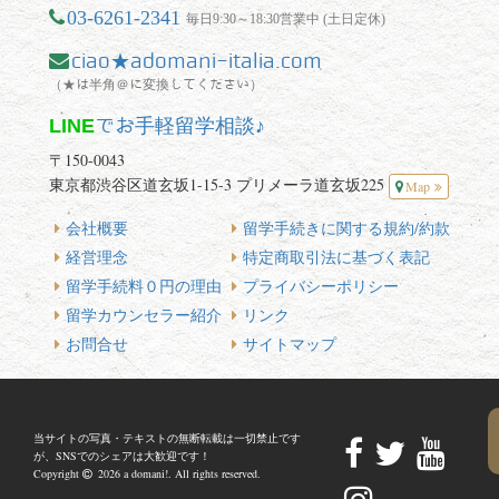
03-6261-2341
毎日9:30～18:30営業中 (土日定休)
ciao★adomani-italia.com
（★は半角＠に変換してください）
LINE
でお手軽留学相談♪
〒150-0043
東京都渋谷区道玄坂1-15-3 プリメーラ道玄坂225
Map
会社概要
留学手続きに関する規約/約款
経営理念
特定商取引法に基づく表記
留学手続料０円の理由
プライバシーポリシー
留学カウンセラー紹介
リンク
お問合せ
サイトマップ
当サイトの写真・テキストの無断転載は一切禁止です
が、SNSでのシェアは大歓迎です！
Copyright
2026 a domani!. All rights reserved.