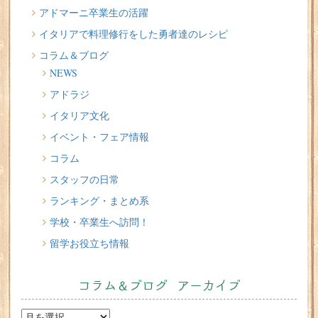
リ」
アドマーニ卒業生の活躍
2026/07/22
イタリアで料理修行をした勇者達のレシピ
切る派？伸ばす派？？ 留学中のヘアサロン問題
コラム＆ブログ
2026/07/20
NEWS
イタリア人はどんなジェラートを食べる？
アドラジ
2026/07/17
イタリア文化
イタリアが誇る3人の天才芸術家 その傑作を見に行こう！
イベント・フェア情報
コラム
スタッフの日常
ランキング・まとめ系
学校・卒業生へ訪問！
留学お役立ち情報
コラム＆ブログ アーカイブ