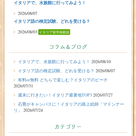
イタリアで、水族館に行ってみよう！
2026/08/07
イタリア語の検定試験、どれを受ける？
2026/08/03
イタリア留学体験談
Scuola Toscanaに1年間の留学をした金城祥雲様（20代、男
性）の体験談
コラム＆ブログ
2026/07/31
イタリアで、水族館に行ってみよう！
2026/08/10
有料or無料 どちらで楽しむ？イタリアのビーチ
イタリア語の検定試験、どれを受ける？
2026/08/07
2026/07/29
イタリア留学体験談
有料or無料 どちらで楽しむ？イタリアのビーチ
フィレンツェに1週間の語学留学をしたT.Sさん（10代、女
2026/07/31
性）の体験談
週末に行きたい！イタリア避暑地TOP3
2026/07/27
2026/07/27
石畳がキャンバスに！イタリアの路上絵師「マドンナー
リ」
2026/07/24
週末に行きたい！イタリア避暑地TOP3
2026/07/24
カテゴリー
石畳がキャンバスに！イタリアの路上絵師「マドンナー