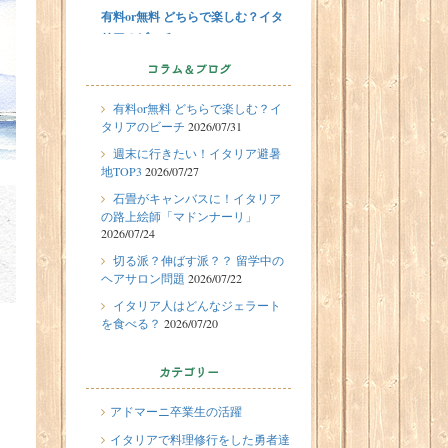
有料or無料 どちらで楽しむ？イタ
リアのビーチ
2026/07/29
留学体験談
コラム＆ブログ
フィレンツェに1週間の語学留学を
有料or無料 どちらで楽しむ？イ
したT.Sさん（10代、女性）の体験
タリアのビーチ
2026/07/31
談
週末に行きたい！イタリア避暑
2026/07/27
地TOP3
2026/07/27
週末に行きたい！イタリア避暑地
石畳がキャンバスに！イタリア
TOP3
の路上絵師「マドンナーリ」
2026/07/24
2026/07/24
石畳がキャンバスに！イタリアの
切る派？伸ばす派？？ 留学中の
ヘアサロン問題
2026/07/22
路上絵師「マドンナーリ」
イタリア人はどんなジェラート
2026/07/22
を食べる？
2026/07/20
切る派？伸ばす派？？ 留学中のヘ
アサロン問題
カテゴリー
2026/07/20
イタリア人はどんなジェラートを
アドマーニ卒業生の活躍
食べる？
イタリアで料理修行をした勇者達