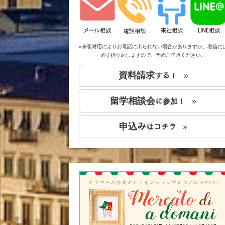
※来客対応によりお電話に出られない場合がありますが、着信に
必ず折り返しますので、予めご了承ください。
資料請求
»
する！
留学相談会
»
に参加！
申込み
»
はコチラ