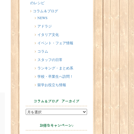
のレシピ
2026/07/17
イタリアが誇る3人の天才芸術家 そ
コラム＆ブログ
の傑作を見に行こう！
NEWS
2026/07/16
アドラジ
味わってみたい！魚介の「ごった
イタリア文化
煮」 リヴォルノのCacciucco（カッ
イベント・フェア情報
チュッコ）
コラム
2026/07/14
スタッフの日常
インスタライブのお知らせ
ランキング・まとめ系
学校・卒業生へ訪問！
留学お役立ち情報
コラム＆ブログ アーカイブ
お得なキャンペーン♪