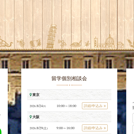
留学個別相談会
東京
8/24
10:00～18:00
詳細/申込み
2026.
㈪
学
大阪
.8/29
9:00～16:00
詳細/申込み
2026
(土)