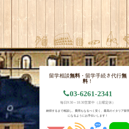
留学相談
無料
・留学手続き代行
無
料
！
03-6261-2341
毎日9:30～18:30営業中（土曜定休）
納得するまで相談し、費用もなるべく安く、最高のイタリア留
になるようにお手伝いします！