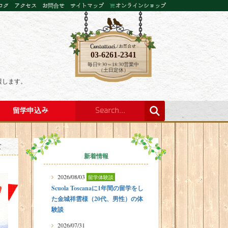
ログ
アクセス
お問合せ
サイトマップ
オンラインショップ
03-6261-2341
毎日9:30～18:30営業中
（土日定休）
援します。
留学申込み
て
新着情報
2026/08/03
留学体験談
Scuola Toscanaに1年間の留学をし
た金城祥雲様（20代、男性）の体
験談
2026/07/31