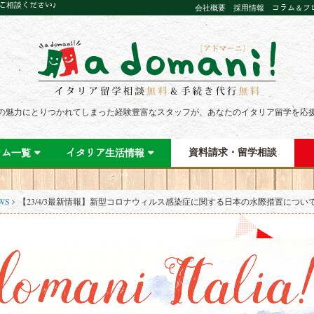
にご相談ください♪
会社概要
採用情報
コラム＆ブ
の魅力にとりつかれてしまった経験豊富なスタッフが、あなたのイタリア留学を応
資料請求・留学相談
ラム一覧
イタリア生活情報
WS
【23/4/3最新情報】新型コロナウィルス感染症に関する日本の水際措置につい