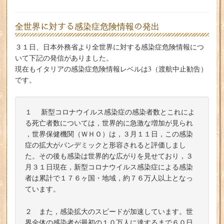
全世界に対する感染症危険情報の発出
３１日、日本外務省より全世界に対する感染症危険情報につ
いて下記の発信がありました。
現在もイタリアの感染症危険情報レベルは3（渡航中止勧告）
です。
１ 新型コロナウイルス感染症の感染者数とこれによ
る死亡者数については，世界的に急激な増加が見られ
，世界保健機関（ＷＨＯ）は，３月１１日，この感染
症の拡大がパンデミックと形容されると評価しまし
た。その後も感染は世界的な広がりを見せており，３
月３１日現在，新型コロナウイルス感染症による感染
者は累計で１７６ヶ国・地域，約７６万人以上となっ
ています。
２ また，感染拡大のスピードが加速しています。世
界全体の感染者が最初の１０万人に達するまで６０日