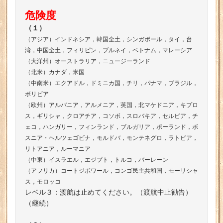
危険度
（１）
（アジア）インドネシア，韓国全土，シンガポール，タイ，台
湾，中国全土，フィリピン，ブルネイ，ベトナム，マレーシア
（大洋州）オーストラリア，ニュージーランド
（北米）カナダ，米国
（中南米）エクアドル，ドミニカ国，チリ，パナマ，ブラジル，
ボリビア
（欧州）アルバニア，アルメニア，英国，北マケドニア，キプロ
ス，ギリシャ，クロアチア，コソボ，スロバキア，セルビア，チ
ェコ，ハンガリー，フィンランド，ブルガリア，ポーランド，ボ
スニア・ヘルツェゴビナ，モルドバ，モンテネグロ，ラトビア，
リトアニア，ルーマニア
（中東）イスラエル，エジプト，トルコ，バーレーン
（アフリカ）コートジボワール，コンゴ民主共和国，モーリシャ
ス，モロッコ
レベル３：渡航は止めてください。（渡航中止勧告）
（継続）