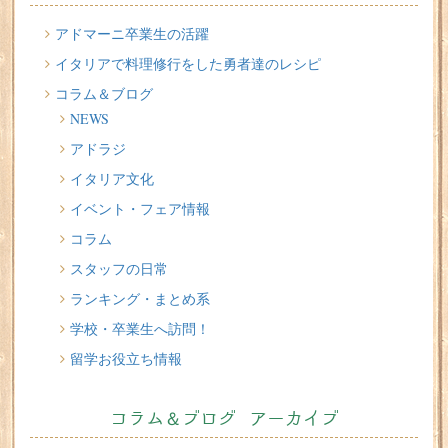
2026/07/20
アドマーニ卒業生の活躍
イタリア人はどんなジェラートを食べる？
イタリアで料理修行をした勇者達のレシピ
コラム＆ブログ
2026/07/17
NEWS
イタリアが誇る3人の天才芸術家 その傑作を見に行こう！
アドラジ
2026/07/16
イタリア文化
味わってみたい！魚介の「ごった煮」 リヴォルノの
Cacciucco（カッチュッコ）
イベント・フェア情報
コラム
スタッフの日常
ランキング・まとめ系
学校・卒業生へ訪問！
留学お役立ち情報
コラム＆ブログ アーカイブ