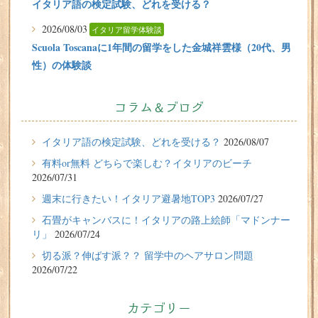
イタリア語の検定試験、どれを受ける？
2026/08/03
イタリア留学体験談
Scuola Toscanaに1年間の留学をした金城祥雲様（20代、男
性）の体験談
2026/07/31
有料or無料 どちらで楽しむ？イタリアのビーチ
コラム＆ブログ
2026/07/29
イタリア留学体験談
イタリア語の検定試験、どれを受ける？
2026/08/07
フィレンツェに1週間の語学留学をしたT.Sさん（10代、女
有料or無料 どちらで楽しむ？イタリアのビーチ
性）の体験談
2026/07/31
2026/07/27
週末に行きたい！イタリア避暑地TOP3
2026/07/27
週末に行きたい！イタリア避暑地TOP3
石畳がキャンバスに！イタリアの路上絵師「マドンナー
リ」
2026/07/24
2026/07/24
切る派？伸ばす派？？ 留学中のヘアサロン問題
石畳がキャンバスに！イタリアの路上絵師「マドンナー
2026/07/22
リ」
2026/07/22
カテゴリー
切る派？伸ばす派？？ 留学中のヘアサロン問題