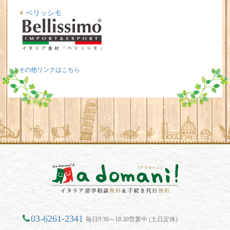
03-6261-2341
毎日9:30～18:30営業中 (土日定休)
ciao★adomani-italia.com
（★は半角＠に変換してください）
LINE
でお手軽留学相談♪
〒150-0043
東京都渋谷区道玄坂1-15-3 プリメーラ道玄坂225
Map
会社概要
留学手続きに関する規約/約款
経営理念
特定商取引法に基づく表記
留学手続料０円の理由
プライバシーポリシー
留学カウンセラー紹介
リンク
お問合せ
サイトマップ
当サイトの写真・テキストの無断転載は一切禁止です
が、SNSでのシェアは大歓迎です！
Copyright
2026 a domani!. All rights reserved.