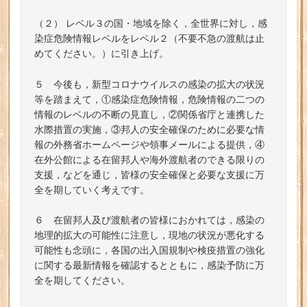
（２） レベル３の国・地域を除く，全世界に対し，感
染症危険情報レベルをレベル２（不要不急の渡航は止
めてください。）に引き上げ。
５ 今後も，新型コロナウイルスの感染の拡大の状況
等を踏まえて，①感染症危険情報，危険情報の二つの
情報のレベルの不断の見直し，②関係省庁と連携した
水際措置の実施，③邦人の安全確保のために必要な情
報の外務省ホームページや領事メールによる提供，④
在外公館による在留邦人や海外渡航者のできる限りの
支援，などを通じ，皆様の安全確保と必要な支援に万
全を期していく考えです。
６ 在留邦人及び渡航者の皆様におかれては，感染の
地理的拡大の可能性に注意し，現地の状況が悪化する
可能性も念頭に，各国の出入国規制や検疫措置の強化
に関する最新情報を確認するとともに，感染予防に万
全を期してください。