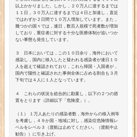
以上かかりました。しかし，２０万人に達するまでは
１１日，３０万人に達するまでは４日と加速し，直近
ではわずか２日間で１０万人増加しています。また，
幾つかの国々では，連日，数百人規模で死者数が増加
しており，重症者に対する十分な医療体制が追いつか
ない事態も発生しています。
３ 日本においては，この１０日余り，海外において
感染し，国内に移入したと疑われる感染者が連日１０
人を超えて確認されており，これら帰国・入国者が，
国内で陽性と確認された事例全体に占める割合も３月
下旬では４人に１人となっています。
４ これらの状況を総合的に勘案し，以下の２つの措
置をとります（詳細以下「危険度」）。
（１） １万人あたりの感染者数，海外からの移入例等
を考慮し，４９か国・地域に対し，感染症危険情報レ
ベルをレベル３（渡航は止めてください。（渡航中止
勧告））に引き上げ。