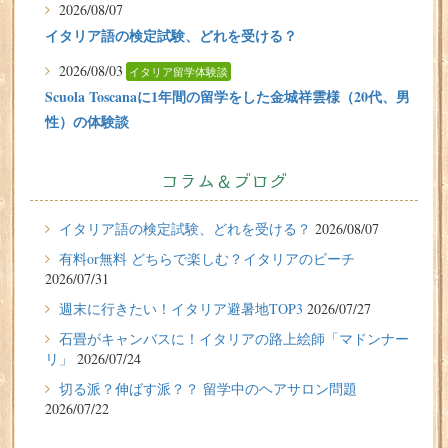
2026/08/07
イタリア語の検定試験、どれを受ける？
2026/08/03
イタリア留学体験談
Scuola Toscanaに1年間の留学をした金城祥雲様（20代、男
性）の体験談
2026/07/31
有料or無料 どちらで楽しむ？イタリアのビーチ
コラム＆ブログ
2026/07/29
イタリア留学体験談
イタリア語の検定試験、どれを受ける？
2026/08/07
フィレンツェに1週間の語学留学をしたT.Sさん（10代、女
有料or無料 どちらで楽しむ？イタリアのビーチ
性）の体験談
2026/07/31
2026/07/27
週末に行きたい！イタリア避暑地TOP3
2026/07/27
週末に行きたい！イタリア避暑地TOP3
石畳がキャンバスに！イタリアの路上絵師「マドンナー
リ」
2026/07/24
2026/07/24
切る派？伸ばす派？？ 留学中のヘアサロン問題
石畳がキャンバスに！イタリアの路上絵師「マドンナー
2026/07/22
リ」