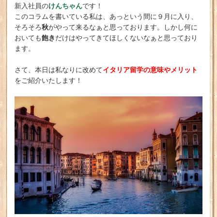
けんちゃん
新入社員の
です！
このコラムを書いている私は、あっという間に９月に入り、
秋
そろそろ
がやって来るなぁと思っております。しかし何に
飽き
おいても
だけはやってきてほしくないなぁと思っており
ます。
イタリア留学の意味やメリット
さて、本日は私なりに改めて
をご紹介いたします！