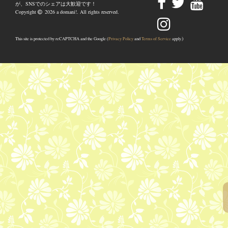
が、SNSでのシェアは大歓迎です！
Copyright
2026 a domani!. All rights reserved.
)
This site is protected by reCAPTCHA and the Google (
Privacy Policy
and
Terms of Service
apply.