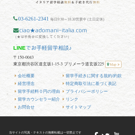
03-6261-2341
毎日9:30～18:30営業中 (土日定休)
ciao★adomani-italia.com
（★は半角＠に変換してください）
LINE
でお手軽留学相談♪
〒150-0043
東京都渋谷区道玄坂1-15-3 プリメーラ道玄坂225
Map
会社概要
留学手続きに関する規約/約款
経営理念
特定商取引法に基づく表記
留学手続料０円の理由
プライバシーポリシー
留学カウンセラー紹介
リンク
お問合せ
サイトマップ
当サイトの写真・テキストの無断転載は一切禁止です