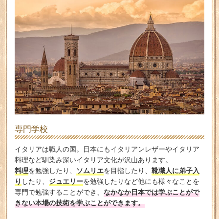
専門学校
イタリアは職人の国。日本にもイタリアンレザーやイタリア
料理など馴染み深いイタリア文化が沢山あります。
料理
ソムリエ
靴職人に弟子入
を勉強したり、
を目指したり、
り
ジュエリー
したり、
を勉強したりなど他にも様々なことを
なかなか日本では学ぶことがで
専門で勉強することができ、
きない本場の技術を学ぶことができます。