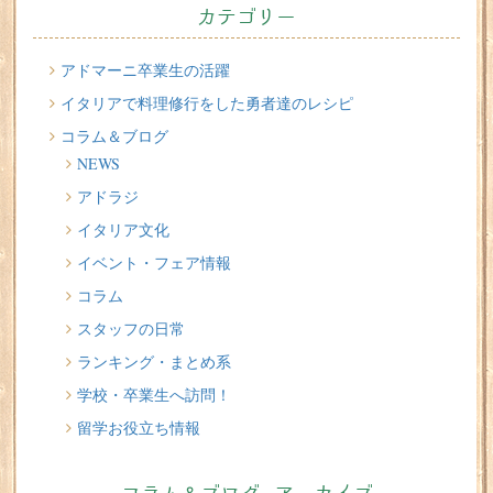
2026/07/22
カテゴリー
切る派？伸ばす派？？ 留学中のヘアサロン問題
2026/07/20
アドマーニ卒業生の活躍
イタリア人はどんなジェラートを食べる？
イタリアで料理修行をした勇者達のレシピ
コラム＆ブログ
2026/07/17
NEWS
イタリアが誇る3人の天才芸術家 その傑作を見に行こう！
アドラジ
2026/07/16
イタリア文化
味わってみたい！魚介の「ごった煮」 リヴォルノの
Cacciucco（カッチュッコ）
イベント・フェア情報
コラム
スタッフの日常
ランキング・まとめ系
学校・卒業生へ訪問！
留学お役立ち情報