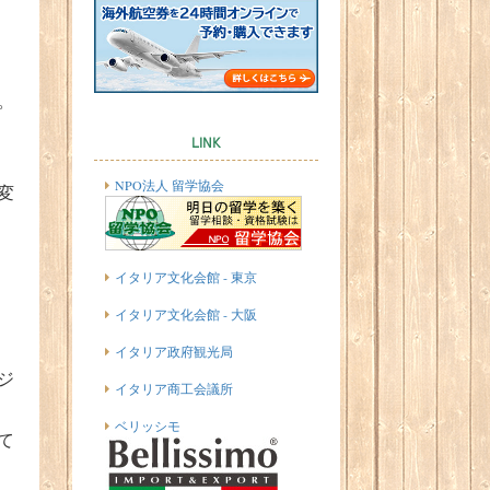
。
LINK
NPO法人 留学協会
変
イタリア文化会館 - 東京
イタリア文化会館 - 大阪
イタリア政府観光局
ジ
イタリア商工会議所
ベリッシモ
て