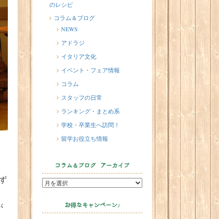
のレシピ
2026/07/20
イタリア人はどんなジェラートを
コラム＆ブログ
食べる？
NEWS
2026/07/17
アドラジ
イタリアが誇る3人の天才芸術家 そ
イタリア文化
の傑作を見に行こう！
イベント・フェア情報
2026/07/16
コラム
味わってみたい！魚介の「ごった
スタッフの日常
煮」 リヴォルノのCacciucco（カッ
チュッコ）
ランキング・まとめ系
学校・卒業生へ訪問！
留学お役立ち情報
コラム＆ブログ アーカイブ
らず
が
お得なキャンペーン♪