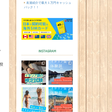
友達紹介で最大１万円キャッシュ
バック！！
。
さ
い
INSTAGRAM
校
た