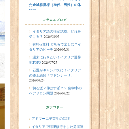
た金城祥雲様（20代、男性）の体
験談
2026/07/31
コラム＆ブログ
有料or無料 どちらで楽しむ？イタ
イタリア語の検定試験、どれを
リアのビーチ
受ける？
2026/08/07
2026/07/29
留学体験談
有料or無料 どちらで楽しむ？イ
フィレンツェに1週間の語学留学を
タリアのビーチ
2026/07/31
したT.Sさん（10代、女性）の体験
週末に行きたい！イタリア避暑
談
地TOP3
2026/07/27
2026/07/27
石畳がキャンバスに！イタリア
週末に行きたい！イタリア避暑地
の路上絵師「マドンナーリ」
2026/07/24
TOP3
切る派？伸ばす派？？ 留学中の
2026/07/24
ヘアサロン問題
2026/07/22
石畳がキャンバスに！イタリアの
路上絵師「マドンナーリ」
カテゴリー
2026/07/22
切る派？伸ばす派？？ 留学中のヘ
アドマーニ卒業生の活躍
アサロン問題
イタリアで料理修行をした勇者達