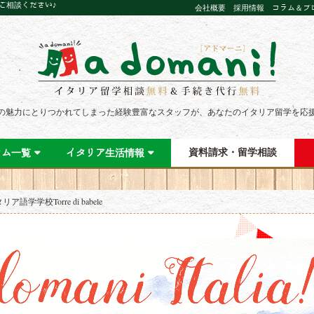
にご相談ください♪
会社概要
採用情報
コラム＆ブ
の魅力にとりつかれてしまった経験豊富なスタッフが、あなたのイタリア留学を応
資料請求・留学相談
ラム一覧
イタリア生活情報
リア語学学校Torre di babele