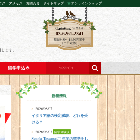
ログ
アクセス
お問合せ
サイトマップ
オンラインショップ
03-6261-2341
毎日9:30～18:30営業中
（土日定休）
援します。
留学申込み
新着情報
2026/08/07
イタリア語の検定試験、どれを受
ける？
2026/08/03
留学体験談
Scuola Toscanaに1年間の留学をし