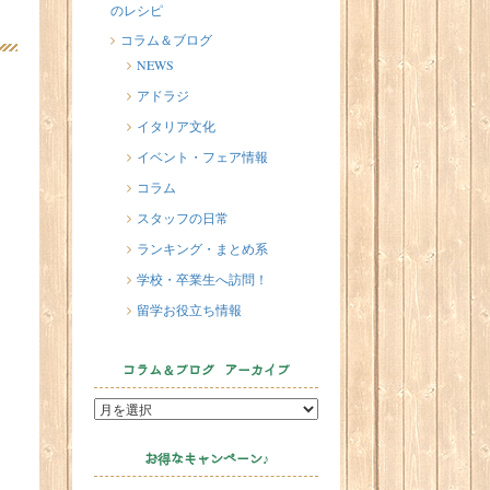
のレシピ
2026/07/20
イタリア人はどんなジェラートを
コラム＆ブログ
食べる？
NEWS
2026/07/17
アドラジ
イタリアが誇る3人の天才芸術家 そ
イタリア文化
の傑作を見に行こう！
イベント・フェア情報
2026/07/16
コラム
味わってみたい！魚介の「ごった
スタッフの日常
煮」 リヴォルノのCacciucco（カッ
チュッコ）
ランキング・まとめ系
学校・卒業生へ訪問！
留学お役立ち情報
コラム＆ブログ アーカイブ
お得なキャンペーン♪