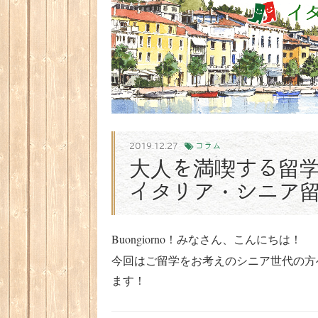
2019.12.27
コラム
大人を満喫する留
イタリア・シニア
Buongiorno！みなさん、こんにちは！
今回はご留学をお考えのシニア世代の方
ます！