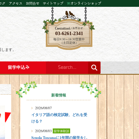
ログ
アクセス
お問合せ
サイトマップ
オンラインショップ
03-6261-2341
毎日9:30～18:30営業中
（土日定休）
援します。
留学申込み
新着情報
2026/08/07
イタリア語の検定試験、どれを受
ける？
2026/08/03
留学体験談
Scuola Toscanaに1年間の留学をし