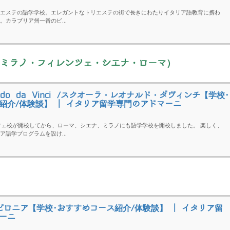
エステの語学学校。エレガントなトリエステの街で長きにわたりイタリア語教育に携わ
。カラブリア州一番のビ...
Vinci（ミラノ・フィレンツェ・シエナ・ローマ）
onardo da Vinci /スクオーラ・レオナルド・ダヴィンチ【学校･
紹介/体験談】 | イタリア留学専門のアドマーニ
ンツェ校が開校してから、ローマ、シエナ、ミラノにも語学学校を開校しました。 楽しく、
ア語学プログラムを設け...
a /バビロニア【学校･おすすめコース紹介/体験談】 | イタリア留
ーニ