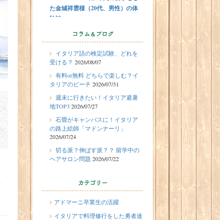
た金城祥雲様（20代、男性）の体
験談
2026/07/31
コラム＆ブログ
有料or無料 どちらで楽しむ？イタ
イタリア語の検定試験、どれを
リアのビーチ
受ける？
2026/08/07
2026/07/29
留学体験談
有料or無料 どちらで楽しむ？イ
フィレンツェに1週間の語学留学を
タリアのビーチ
2026/07/31
したT.Sさん（10代、女性）の体験
週末に行きたい！イタリア避暑
談
地TOP3
2026/07/27
2026/07/27
石畳がキャンバスに！イタリア
週末に行きたい！イタリア避暑地
の路上絵師「マドンナーリ」
2026/07/24
TOP3
切る派？伸ばす派？？ 留学中の
2026/07/24
ヘアサロン問題
2026/07/22
石畳がキャンバスに！イタリアの
路上絵師「マドンナーリ」
し
カテゴリー
2026/07/22
切る派？伸ばす派？？ 留学中のヘ
アドマーニ卒業生の活躍
アサロン問題
イタリアで料理修行をした勇者達