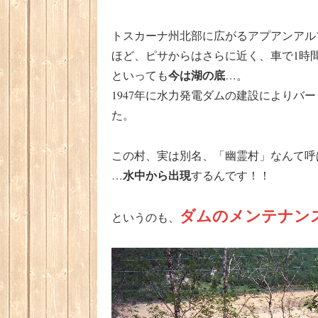
トスカーナ州北部に広がるアプアンアル
ほど、ピサからはさらに近く、車で1時
今は湖の底
といっても
…。
1947年に水力発電ダムの建設により
た。
この村、実は別名、「幽霊村」なんて呼
水中から出現
…
するんです！！
ダムのメンテナン
というのも、