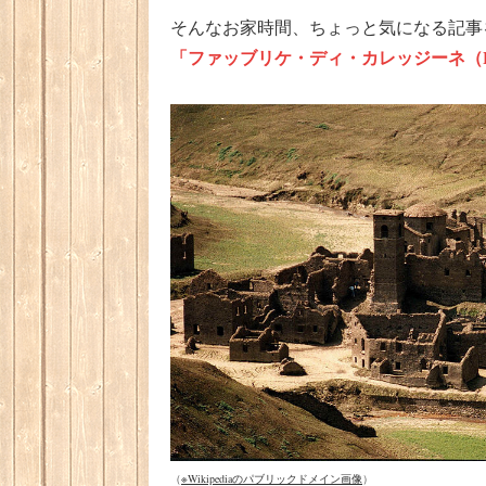
そんなお家時間、ちょっと気になる記事
「ファッブリケ・ディ・カレッジーネ（Fabbric
（
※Wikipediaのパブリックドメイン画像
）