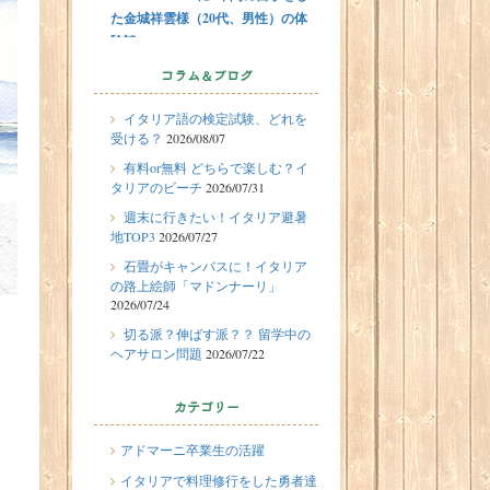
た金城祥雲様（20代、男性）の体
験談
2026/07/31
コラム＆ブログ
有料or無料 どちらで楽しむ？イタ
イタリア語の検定試験、どれを
リアのビーチ
受ける？
2026/08/07
2026/07/29
留学体験談
有料or無料 どちらで楽しむ？イ
フィレンツェに1週間の語学留学を
タリアのビーチ
2026/07/31
したT.Sさん（10代、女性）の体験
週末に行きたい！イタリア避暑
談
地TOP3
2026/07/27
2026/07/27
石畳がキャンバスに！イタリア
週末に行きたい！イタリア避暑地
の路上絵師「マドンナーリ」
2026/07/24
TOP3
切る派？伸ばす派？？ 留学中の
2026/07/24
ヘアサロン問題
2026/07/22
石畳がキャンバスに！イタリアの
路上絵師「マドンナーリ」
カテゴリー
2026/07/22
切る派？伸ばす派？？ 留学中のヘ
アドマーニ卒業生の活躍
アサロン問題
イタリアで料理修行をした勇者達