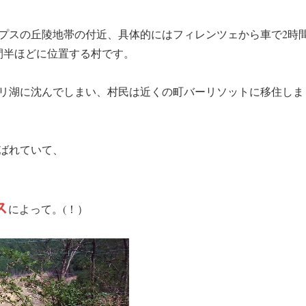
プスの丘陵地帯の付近、具体的にはフィレンツェから車で2時
間半ほどに位置する村です。
バーリ湖に沈んでしまい、村民は近くの町バーリソットに移住しま
ばれていて、
ス
によって。(！）