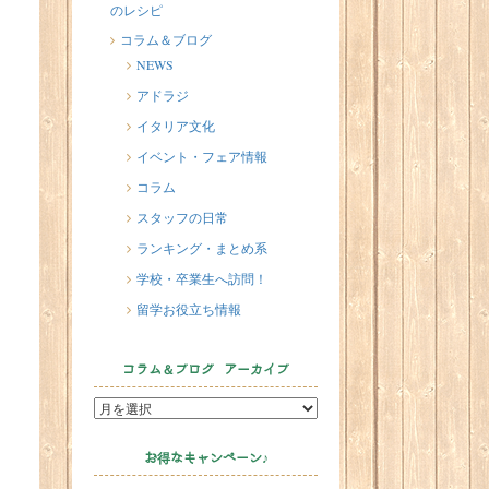
のレシピ
2026/07/20
イタリア人はどんなジェラートを
コラム＆ブログ
食べる？
NEWS
2026/07/17
アドラジ
イタリアが誇る3人の天才芸術家 そ
イタリア文化
の傑作を見に行こう！
イベント・フェア情報
2026/07/16
コラム
味わってみたい！魚介の「ごった
スタッフの日常
煮」 リヴォルノのCacciucco（カッ
チュッコ）
ランキング・まとめ系
学校・卒業生へ訪問！
留学お役立ち情報
コラム＆ブログ アーカイブ
お得なキャンペーン♪