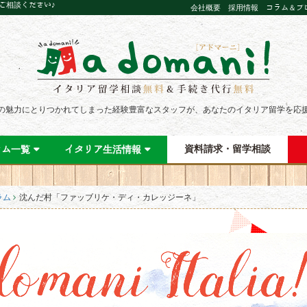
にご相談ください♪
会社概要
採用情報
コラム＆ブ
の魅力にとりつかれてしまった経験豊富なスタッフが、あなたのイタリア留学を応
資料請求・留学相談
ラム一覧
イタリア生活情報
ラム
沈んだ村「ファッブリケ・ディ・カレッジーネ」