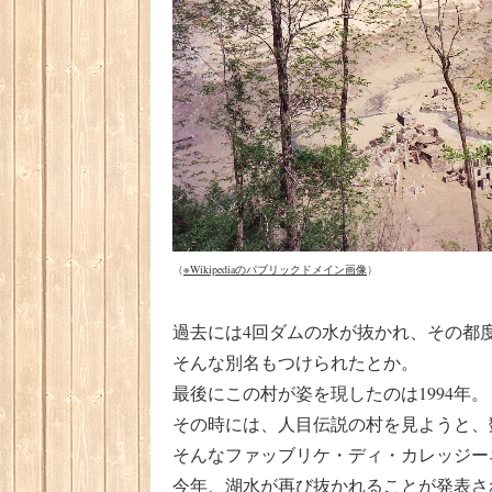
（
※Wikipediaのパブリックドメイン画像
）
過去には4回ダムの水が抜かれ、その都
そんな別名もつけられたとか。
最後にこの村が姿を現したのは1994年。
その時には、人目伝説の村を見ようと、
そんなファッブリケ・ディ・カレッジー
今年、湖水が再び抜かれることが発表さ