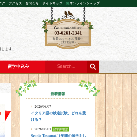
ログ
アクセス
お問合せ
サイトマップ
オンラインショップ
03-6261-2341
毎日9:30～18:30営業中
（土日定休）
援します。
留学申込み
新着情報
2026/08/07
イタリア語の検定試験、どれを受
ける？
2026/08/03
留学体験談
Scuola Toscanaに1年間の留学をし