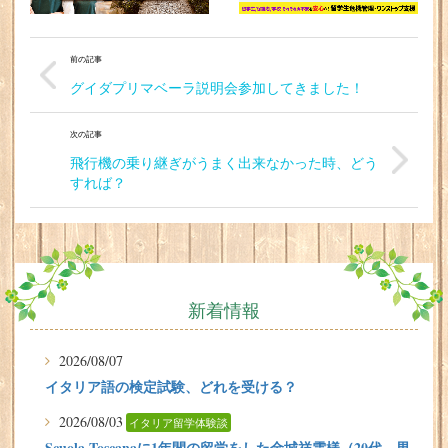
前の記事
グイダプリマベーラ説明会参加してきました！
次の記事
飛行機の乗り継ぎがうまく出来なかった時、どう
すれば？
新着情報
2026/08/07
イタリア語の検定試験、どれを受ける？
2026/08/03
イタリア留学体験談
Scuola Toscanaに1年間の留学をした金城祥雲様（20代、男