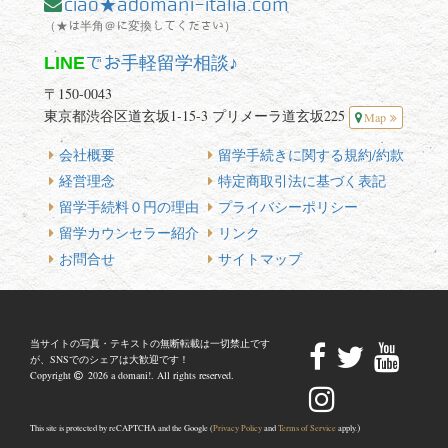
ciao★adomani-italia.com
（★は半角＠に変換してください）
LINE
でお手軽留学相談♪
〒150-0043
東京都渋谷区道玄坂1-15-3 プリメーラ道玄坂225
Map
会社概要
留学手続きに関する規約/約款
経営理念
特定商取引法に基づく表記
留学手続料０円の理由
プライバシーポリシー
留学カウンセラー紹介
リンク
お問合せ
サイトマップ
当サイトの写真・テキストの無断転載は一切禁止です
が、SNSでのシェアは大歓迎です！
Copyright
2026 a domani!. All rights reserved.
)
This site is protected by reCAPTCHA and the Google (
Privacy Policy
and
Terms of Service
apply.