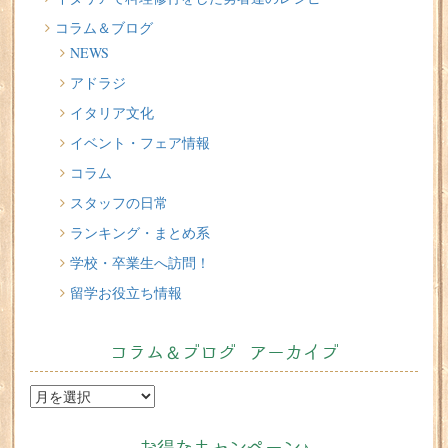
コラム＆ブログ
2026/07/17
NEWS
イタリアが誇る3人の天才芸術家 その傑作を見に行こう！
アドラジ
2026/07/16
イタリア文化
味わってみたい！魚介の「ごった煮」 リヴォルノの
Cacciucco（カッチュッコ）
イベント・フェア情報
コラム
スタッフの日常
ランキング・まとめ系
学校・卒業生へ訪問！
留学お役立ち情報
コラム＆ブログ アーカイブ