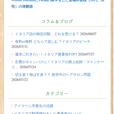
性）の体験談
2026/07/31
有料or無料 どちらで楽しむ？イタリアのビーチ
コラム＆ブログ
2026/07/29
イタリア留学体験談
イタリア語の検定試験、どれを受ける？
2026/08/07
フィレンツェに1週間の語学留学をしたT.Sさん（10代、女
有料or無料 どちらで楽しむ？イタリアのビーチ
性）の体験談
2026/07/31
2026/07/27
週末に行きたい！イタリア避暑地TOP3
2026/07/27
週末に行きたい！イタリア避暑地TOP3
石畳がキャンバスに！イタリアの路上絵師「マドンナー
リ」
2026/07/24
2026/07/24
切る派？伸ばす派？？ 留学中のヘアサロン問題
石畳がキャンバスに！イタリアの路上絵師「マドンナー
2026/07/22
リ」
2026/07/22
カテゴリー
切る派？伸ばす派？？ 留学中のヘアサロン問題
2026/07/20
アドマーニ卒業生の活躍
イタリア人はどんなジェラートを食べる？
イタリアで料理修行をした勇者達のレシピ