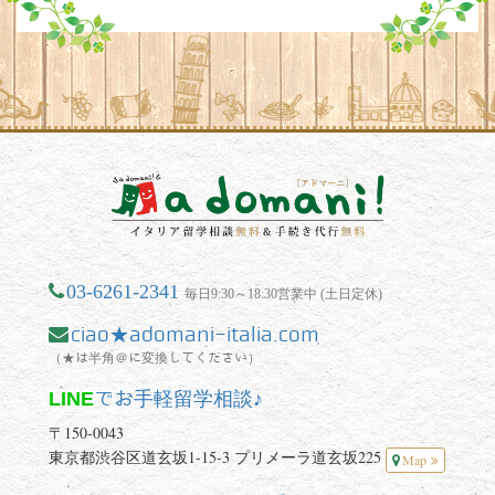
03-6261-2341
毎日9:30～18:30営業中 (土日定休)
ciao★adomani-italia.com
（★は半角＠に変換してください）
LINE
でお手軽留学相談♪
〒150-0043
東京都渋谷区道玄坂1-15-3 プリメーラ道玄坂225
Map