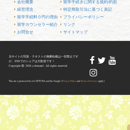
会社概要
留学手続きに関する規約/約款
経営理念
特定商取引法に基づく表記
留学手続料０円の理由
プライバシーポリシー
留学カウンセラー紹介
リンク
お問合せ
サイトマップ
当サイトの写真・テキストの無断転載は一切禁止です
が、SNSでのシェアは大歓迎です！
Copyright
2026 a domani!. All rights reserved.
)
This site is protected by reCAPTCHA and the Google (
Privacy Policy
and
Terms of Service
apply.