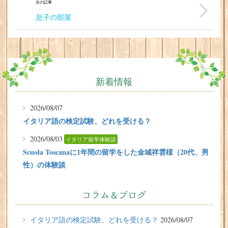
次の記事
息子の部屋
新着情報
2026/08/07
イタリア語の検定試験、どれを受ける？
2026/08/03
イタリア留学体験談
Scuola Toscanaに1年間の留学をした金城祥雲様（20代、男
性）の体験談
2026/07/31
有料or無料 どちらで楽しむ？イタリアのビーチ
コラム＆ブログ
2026/07/29
イタリア留学体験談
イタリア語の検定試験、どれを受ける？
2026/08/07
フィレンツェに1週間の語学留学をしたT.Sさん（10代、女