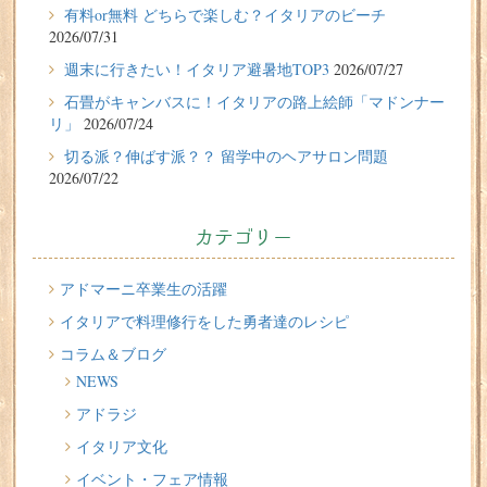
有料or無料 どちらで楽しむ？イタリアのビーチ
性）の体験談
2026/07/31
2026/07/27
週末に行きたい！イタリア避暑地TOP3
2026/07/27
週末に行きたい！イタリア避暑地TOP3
石畳がキャンバスに！イタリアの路上絵師「マドンナー
リ」
2026/07/24
2026/07/24
切る派？伸ばす派？？ 留学中のヘアサロン問題
石畳がキャンバスに！イタリアの路上絵師「マドンナー
2026/07/22
リ」
2026/07/22
カテゴリー
切る派？伸ばす派？？ 留学中のヘアサロン問題
2026/07/20
アドマーニ卒業生の活躍
イタリア人はどんなジェラートを食べる？
イタリアで料理修行をした勇者達のレシピ
コラム＆ブログ
2026/07/17
NEWS
イタリアが誇る3人の天才芸術家 その傑作を見に行こう！
アドラジ
2026/07/16
イタリア文化
味わってみたい！魚介の「ごった煮」 リヴォルノの
Cacciucco（カッチュッコ）
イベント・フェア情報