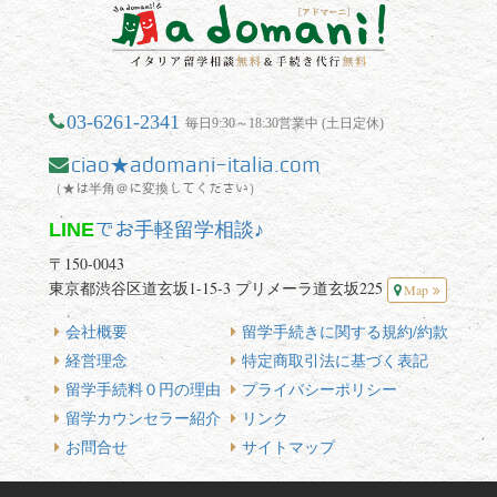
03-6261-2341
毎日9:30～18:30営業中 (土日定休)
ciao★adomani-italia.com
（★は半角＠に変換してください）
LINE
でお手軽留学相談♪
〒150-0043
東京都渋谷区道玄坂1-15-3 プリメーラ道玄坂225
Map
会社概要
留学手続きに関する規約/約款
経営理念
特定商取引法に基づく表記
留学手続料０円の理由
プライバシーポリシー
留学カウンセラー紹介
リンク
お問合せ
サイトマップ