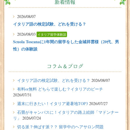
新着情報
2026/08/07
イタリア語の検定試験、どれを受ける？
2026/08/03
イタリア留学体験談
Scuola Toscanaに1年間の留学をした金城祥雲様（20代、男
性）の体験談
2026/07/31
有料or無料 どちらで楽しむ？イタリアのビーチ
コラム＆ブログ
2026/07/29
イタリア留学体験談
イタリア語の検定試験、どれを受ける？
2026/08/07
フィレンツェに1週間の語学留学をしたT.Sさん（10代、女
有料or無料 どちらで楽しむ？イタリアのビーチ
性）の体験談
2026/07/31
2026/07/27
週末に行きたい！イタリア避暑地TOP3
2026/07/27
週末に行きたい！イタリア避暑地TOP3
石畳がキャンバスに！イタリアの路上絵師「マドンナー
リ」
2026/07/24
2026/07/24
切る派？伸ばす派？？ 留学中のヘアサロン問題
石畳がキャンバスに！イタリアの路上絵師「マドンナー