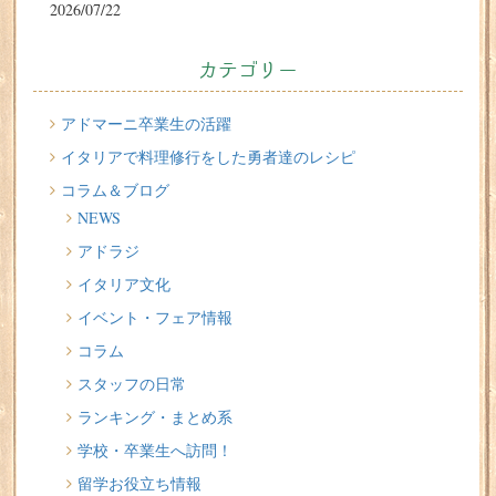
2026/07/22
リ」
2026/07/22
カテゴリー
切る派？伸ばす派？？ 留学中のヘアサロン問題
2026/07/20
アドマーニ卒業生の活躍
イタリア人はどんなジェラートを食べる？
イタリアで料理修行をした勇者達のレシピ
コラム＆ブログ
2026/07/17
NEWS
イタリアが誇る3人の天才芸術家 その傑作を見に行こう！
アドラジ
2026/07/16
イタリア文化
味わってみたい！魚介の「ごった煮」 リヴォルノの
Cacciucco（カッチュッコ）
イベント・フェア情報
コラム
スタッフの日常
ランキング・まとめ系
学校・卒業生へ訪問！
留学お役立ち情報