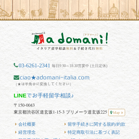
03-6261-2341
毎日9:30～18:30営業中 (土日定休)
ciao★adomani-italia.com
（★は半角＠に変換してください）
LINE
でお手軽留学相談♪
〒150-0043
東京都渋谷区道玄坂1-15-3 プリメーラ道玄坂225
Map
会社概要
留学手続きに関する規約/約款
経営理念
特定商取引法に基づく表記