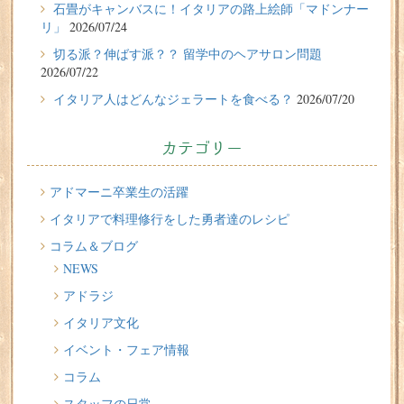
2026/07/24
石畳がキャンバスに！イタリアの路上絵師「マドンナー
石畳がキャンバスに！イタリアの路上絵師「マドンナー
リ」
2026/07/24
リ」
切る派？伸ばす派？？ 留学中のヘアサロン問題
2026/07/22
2026/07/22
イタリア人はどんなジェラートを食べる？
2026/07/20
切る派？伸ばす派？？ 留学中のヘアサロン問題
2026/07/20
カテゴリー
イタリア人はどんなジェラートを食べる？
2026/07/17
アドマーニ卒業生の活躍
イタリアが誇る3人の天才芸術家 その傑作を見に行こう！
イタリアで料理修行をした勇者達のレシピ
コラム＆ブログ
2026/07/16
NEWS
味わってみたい！魚介の「ごった煮」 リヴォルノの
Cacciucco（カッチュッコ）
アドラジ
イタリア文化
2026/07/14
インスタライブのお知らせ
イベント・フェア情報
コラム
スタッフの日常