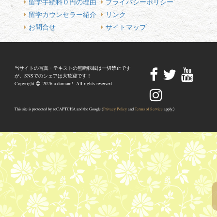
留学手続料０円の理由
プライバシーポリシー
留学カウンセラー紹介
リンク
お問合せ
サイトマップ
当サイトの写真・テキストの無断転載は一切禁止です
が、SNSでのシェアは大歓迎です！
Copyright
2026 a domani!. All rights reserved.
)
This site is protected by reCAPTCHA and the Google (
Privacy Policy
and
Terms of Service
apply.