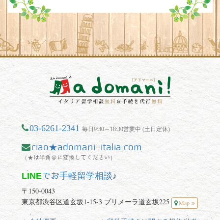
03-6261-2341
毎日9:30～18:30営業中 (土日定休)
ciao★adomani-italia.com
（★は半角＠に変換してください）
LINE
でお手軽留学相談♪
〒150-0043
東京都渋谷区道玄坂1-15-3 プリメーラ道玄坂225
Map