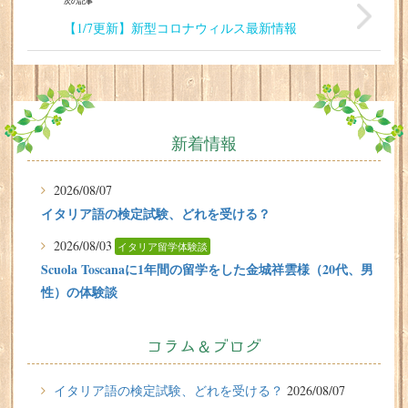
次の記事
【1/7更新】新型コロナウィルス最新情報
新着情報
2026/08/07
イタリア語の検定試験、どれを受ける？
2026/08/03
イタリア留学体験談
Scuola Toscanaに1年間の留学をした金城祥雲様（20代、男
性）の体験談
2026/07/31
有料or無料 どちらで楽しむ？イタリアのビーチ
コラム＆ブログ
2026/07/29
イタリア留学体験談
イタリア語の検定試験、どれを受ける？
2026/08/07
フィレンツェに1週間の語学留学をしたT.Sさん（10代、女