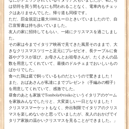
は切符を買う間もなにも問われることなく、電車内もチェッ
クはありませんでした。帰り道も同様です。
ただ、罰金規定は最大1000ユーロときいていましたので、自
己宣誓書は持ち歩いていました。
友人の家に招待してもらい、一緒にクリスマスを過ごしまし
た。
その家は今までイタリア映画で見てきた風景そのままで、大
きなクリスマスツリーと足元にプレゼピオ、長テーブルに食
器やグラスが並び、お母さんとお祖母さんが、たくさんの品
数を用意してくれていて、最後のドルチェまでおいしいもの
ばかりでした。
食べた鶏は庭で飼っているものだというので驚きました！
また、おばあさんが私達にまでプレゼント（手編みの帽子）
を用意してくれていて、感激でした。
昼食のあとも家族でTombolaやrisikoというイタリアのゲーム
を家族みんなでしたりと、大変楽しい一日となりました！
クリスマスマーケットもなく、外出制限でイタリアのクリス
マスを楽しめないかと思っていましたが、友人のおかげでイ
タリア家族の温かいクリスマスを見ることができました。」