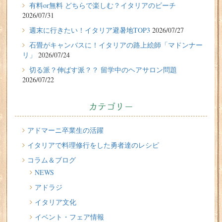
有料or無料 どちらで楽しむ？イタリアのビーチ
性）の体験談
2026/07/31
2026/07/27
週末に行きたい！イタリア避暑地TOP3
2026/07/27
週末に行きたい！イタリア避暑地TOP3
石畳がキャンバスに！イタリアの路上絵師「マドンナー
リ」
2026/07/24
2026/07/24
切る派？伸ばす派？？ 留学中のヘアサロン問題
石畳がキャンバスに！イタリアの路上絵師「マドンナー
2026/07/22
リ」
2026/07/22
カテゴリー
切る派？伸ばす派？？ 留学中のヘアサロン問題
2026/07/20
アドマーニ卒業生の活躍
イタリア人はどんなジェラートを食べる？
イタリアで料理修行をした勇者達のレシピ
コラム＆ブログ
2026/07/17
NEWS
イタリアが誇る3人の天才芸術家 その傑作を見に行こう！
アドラジ
2026/07/16
イタリア文化
味わってみたい！魚介の「ごった煮」 リヴォルノの
Cacciucco（カッチュッコ）
イベント・フェア情報