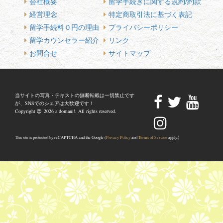
会社概要
留学手続きに関する規約/約款
経営理念
特定商取引法に基づく表記
留学手続料０円の理由
プライバシーポリシー
留学カウンセラー紹介
リンク
お問合せ
サイトマップ
当サイトの写真・テキストの無断転載は一切禁止です
が、SNSでのシェアは大歓迎です！
Copyright
2026 a domani!. All rights reserved.
)
This site is protected by reCAPTCHA and the Google (
Privacy Policy
and
Terms of Service
apply.