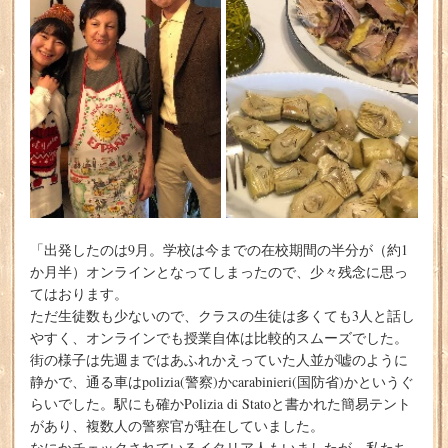
「出発したのは9月。学校は今までの在校期間の半分が（約1
か月半）オンラインとなってしまったので、少々残念に思っ
てはおります。
ただ生徒数も少ないので、クラスの生徒は多くても3人と話し
やすく、オンラインでも授業自体は比較的スムーズでした。
街の様子は先週まではあふれかえっていた人並が嘘のように
静かで、通る車はpolizia(警察)かcarabinieri(国防省)かというぐ
らいでした。駅にも確かPolizia di Statoと書かれた簡易テント
があり、複数人の警察官が駐在していました。
なにかチェックされているイタリア人もいましたが、私たち