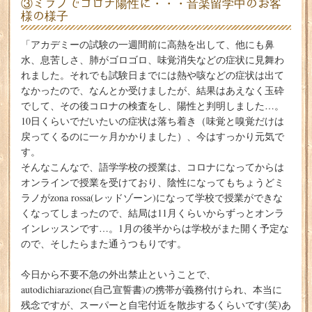
③ミラノでコロナ陽性に・・・音楽留学中のお客
様の様子
「アカデミーの試験の一週間前に高熱を出して、他にも鼻
水、息苦しさ、肺がゴロゴロ、味覚消失などの症状に見舞わ
れました。それでも試験日までには熱や咳などの症状は出て
なかったので、なんとか受けましたが、結果はあえなく玉砕
でして、その後コロナの検査をし、陽性と判明しました…。
10日くらいでだいたいの症状は落ち着き（味覚と嗅覚だけは
戻ってくるのに一ヶ月かかりました）、今はすっかり元気で
す。
そんなこんなで、語学学校の授業は、コロナになってからは
オンラインで授業を受けており、陰性になってもちょうどミ
ラノがzona rossa(レッドゾーン)になって学校で授業ができな
くなってしまったので、結局は11月くらいからずっとオンラ
インレッスンです…。1月の後半からは学校がまた開く予定な
ので、そしたらまた通うつもりです。
今日から不要不急の外出禁止ということで、
autodichiarazione(自己宣誓書)の携帯が義務付けられ、本当に
残念ですが、スーパーと自宅付近を散歩するくらいです(笑)あ