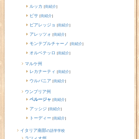
ルッカ
[
街紹介
]
ピサ
[
街紹介
]
ビアレッジョ
[
街紹介
]
アレッツォ
[
街紹介
]
モンテプルチャーノ
[
街紹介
]
オルベテッロ
[
街紹介
]
マルケ州
レカナーティ
[
街紹介
]
ウルバニア
[
街紹介
]
ウンブリア州
ペルージャ
[
街紹介
]
アッシジ
[
街紹介
]
トーディー
[
街紹介
]
イタリア南部
の語学学校
ラツィオ州