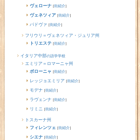
ヴェローナ
[
街紹介
]
ヴェネツィア
[
街紹介
]
パドヴァ
[
街紹介
]
フリウリ＝ヴェネツィア・ジュリア州
トリエステ
[
街紹介
]
イタリア中部
の語学学校
エミリア＝ロマーニャ州
ボローニャ
[
街紹介
]
レッジョエミリア
[
街紹介
]
モデナ
[
街紹介
]
ラヴェンナ
[
街紹介
]
リミニ
[
街紹介
]
トスカーナ州
フィレンツェ
[
街紹介
]
シエナ
[
街紹介
]