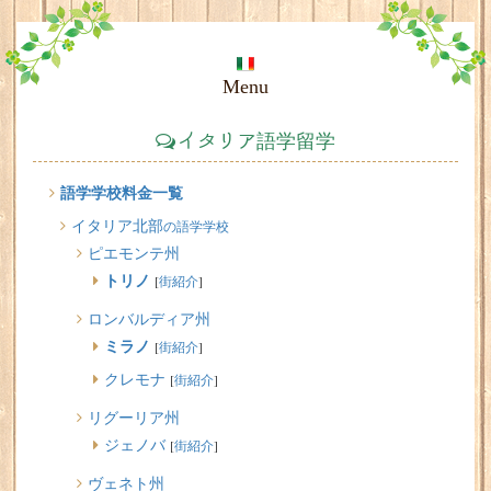
Menu
イタリア語学留学
語学学校料金一覧
イタリア北部
の語学学校
ピエモンテ州
トリノ
[
街紹介
]
ロンバルディア州
ミラノ
[
街紹介
]
クレモナ
[
街紹介
]
リグーリア州
ジェノバ
[
街紹介
]
ヴェネト州