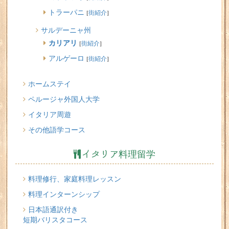
トラーパニ
[
街紹介
]
サルデーニャ州
カリアリ
[
街紹介
]
アルゲーロ
[
街紹介
]
ホームステイ
ペルージャ外国人大学
イタリア周遊
その他語学コース
イタリア料理留学
料理修行、家庭料理レッスン
料理インターンシップ
日本語通訳付き
短期バリスタコース