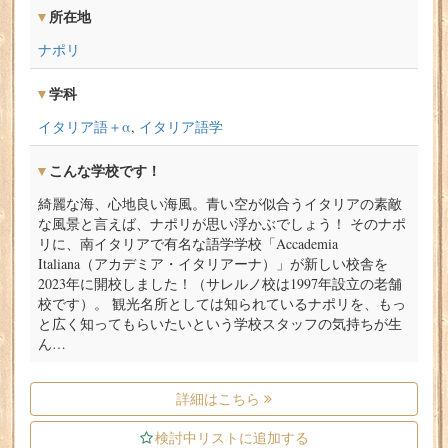
所在地
ナポリ
学科
イタリア語＋α
,
イタリア語学
こんな学校です！
綺麗な海、心地良い海風。青い空が似合うイタリアの素敵
な風景と言えば、ナポリが思い浮かぶでしょう！ そのナポ
リに、南イタリアで有名な語学学校「Accademia
Italiana（アカデミア・イタリアーナ）」が新しい校舎を
2023年に開校しました！（サレルノ校は1997年設立の老舗
校です）。 観光名所としては知られているナポリを、もっ
と広く知ってもらいたいという学校スタッフの気持ちが生
ん…
詳細はこちら
検討中リストに追加する