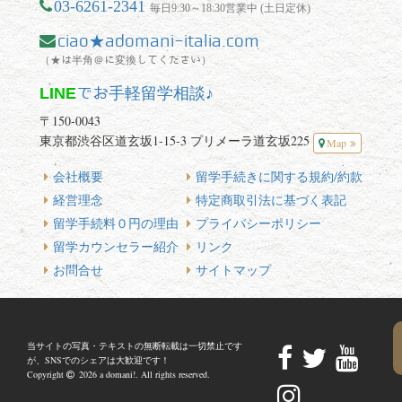
03-6261-2341
毎日9:30～18:30営業中 (土日定休)
ciao★adomani-italia.com
（★は半角＠に変換してください）
LINE
でお手軽留学相談♪
〒150-0043
東京都渋谷区道玄坂1-15-3 プリメーラ道玄坂225
Map
会社概要
留学手続きに関する規約/約款
経営理念
特定商取引法に基づく表記
留学手続料０円の理由
プライバシーポリシー
留学カウンセラー紹介
リンク
お問合せ
サイトマップ
当サイトの写真・テキストの無断転載は一切禁止です
が、SNSでのシェアは大歓迎です！
Copyright
2026 a domani!. All rights reserved.