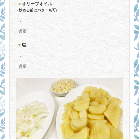
オリーブオイル
(炒める前はバターも可)
…
適量
塩
…
適量