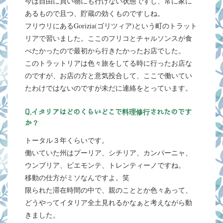
今は自由に買い物にも行けない状態ですし、常に家に
あるもので且つ、貯蔵の効くものですしね。
フリウリにあるGorizia(ゴリツィア)という町のトラット
リアで習いました。ここのフリコとチャルソンスが食
べたかったので最初から行きたかったお店でした。
このトラットリアは色々旅をしてる時に行ったお店な
のですが、お店の方と意気投合して、ここで働いてい
たわけではないのですが未だに連絡をとっています。
Q,イタリアはどのくらいどこで料理修行されたのです
か？
トータル３年くらいです。
働いていた州はプーリア、シチリア、カンパーニャ、
ウンブリア、ピエモンテ、トレンティーノですね。
移動の仕方がミソなんですよ。笑
限られた滞在時間の中で、親のこととか色々あって、
どうやってイタリア全土見れるかなぁと考えながら動
きました。