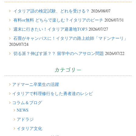
2026/07/29
イタリア留学体験談
イタリア語の検定試験、どれを受ける？
2026/08/07
フィレンツェに1週間の語学留学をしたT.Sさん（10代、女性）
有料or無料 どちらで楽しむ？イタリアのビーチ
2026/07/31
の体験談
週末に行きたい！イタリア避暑地TOP3
2026/07/27
2026/07/27
石畳がキャンバスに！イタリアの路上絵師「マドンナーリ」
週末に行きたい！イタリア避暑地TOP3
2026/07/24
2026/07/24
切る派？伸ばす派？？ 留学中のヘアサロン問題
2026/07/22
石畳がキャンバスに！イタリアの路上絵師「マドンナーリ」
カテゴリー
2026/07/22
切る派？伸ばす派？？ 留学中のヘアサロン問題
アドマーニ卒業生の活躍
2026/07/20
イタリアで料理修行をした勇者達のレシピ
イタリア人はどんなジェラートを食べる？
コラム＆ブログ
2026/07/17
NEWS
イタリアが誇る3人の天才芸術家 その傑作を見に行こう！
アドラジ
2026/07/16
イタリア文化
味わってみたい！魚介の「ごった煮」 リヴォルノの