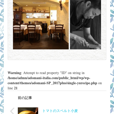
Warning
: Attempt to read property "ID" on string in
/home/admn/adomani-italia.com/public_html/wp/wp-
content/themes/adomani-SP_2017plus/single-yurecipe.php
on
21
line
前の記事
トマトのスペルト小麦