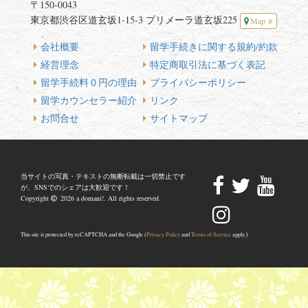
〒150-0043
東京都渋谷区道玄坂1-15-3 プリメーラ道玄坂225
Map
会社概要
留学手続きに関する規約/約款
経営理念
特定商取引法に基づく表記
留学手続料０円の理由
プライバシーポリシー
留学カウンセラー紹介
リンク
お問合せ
サイトマップ
当サイトの写真・テキストの無断転載は一切禁止です
が、SNSでのシェアは大歓迎です！
Copyright
2026 a domani!. All rights reserved.
)
This site is protected by reCAPTCHA and the Google (
Privacy Policy
and
Terms of Service
apply.