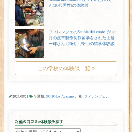
ん(20代男性)の体験談
フィレンツェのScuola del cuoioで6ヶ
月の皮革製作制作留学をされた山越
一輝さん (20代・男性)の留学体験談
この学校の体験談一覧
2023/08/21
卒業校:
SCHOLA Academy
。 街:
フィレンツェ
。
他の口コミ×体験談を探す