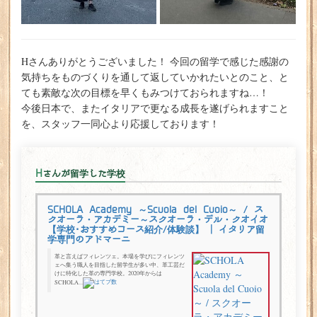
Hさんありがとうございました！ 今回の留学で感じた感謝の
気持ちをものづくりを通して返していかれたいとのこと、と
ても素敵な次の目標を早くもみつけておられますね…！
今後日本で、またイタリアで更なる成長を遂げられますこと
を、スタッフ一同心より応援しております！
Hさんが留学した学校
SCHOLA Academy ～Scuola del Cuoio～ / ス
クオーラ・アカデミー～スクオーラ・デル・クオイオ
【学校･おすすめコース紹介/体験談】 | イタリア留
学専門のアドマーニ
革と言えばフィレンツェ。本場を学びにフィレンツ
ェへ集う職人を目指した留学生が多い中、革工芸だ
けに特化した革の専門学校。2020年からは
SCHOLA...