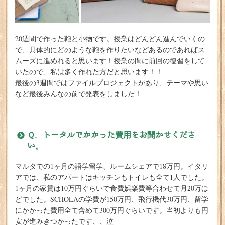
20週間で作った鞄と小物です。授業はどんどん進んでいくの
で、具体的にどのような鞄を作りたいなどあるのであればス
ムーズに進めれると思います！授業の間に前回の復習をして
いたので、私は多く作れた方だと思います！！
最後の3週間ではファイルプロジェクトがあり、テーマや思い
など最後みんなの前で発表をしました！
Ｑ. トータルでかかった費用をお聞かせくださ
い。
マルタでの1ヶ月の語学留学、ルームシェアで18万円。イタリ
アでは、私のアパートはキッチンもトイレも全て1人でした。
1ヶ月の家賃は10万円ぐらいで食費娯楽費等合わせて月20万ほ
どでした。SCHOLAの学費が150万円、飛行機代30万円、留学
にかかった費用全て含めて300万円ぐらいです。当初よりも円
安が進みきつかったです、、泣