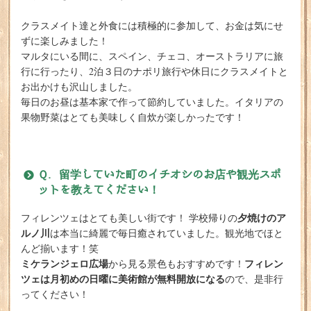
クラスメイト達と外食には積極的に参加して、お金は気にせ
ずに楽しみました！
マルタにいる間に、スペイン、チェコ、オーストラリアに旅
行に行ったり、2泊３日のナポリ旅行や休日にクラスメイトと
お出かけも沢山しました。
毎日のお昼は基本家で作って節約していました。イタリアの
果物野菜はとても美味しく自炊が楽しかったです！
Ｑ. 留学していた町のイチオシのお店や観光スポ
ットを教えてください！
夕焼けのア
フィレンツェはとても美しい街です！ 学校帰りの
ルノ川
は本当に綺麗で毎日癒されていました。観光地でほと
んど揃います！笑
ミケランジェロ広場
フィレン
から見る景色もおすすめです！
ツェは月初めの日曜に美術館が無料開放になる
ので、是非行
ってください！