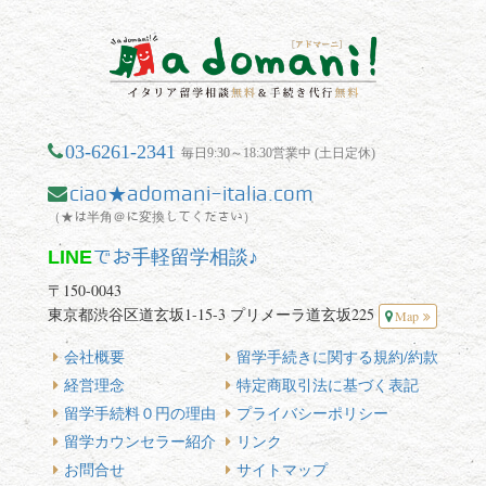
03-6261-2341
毎日9:30～18:30営業中 (土日定休)
ciao★adomani-italia.com
（★は半角＠に変換してください）
LINE
でお手軽留学相談♪
〒150-0043
東京都渋谷区道玄坂1-15-3 プリメーラ道玄坂225
Map
会社概要
留学手続きに関する規約/約款
経営理念
特定商取引法に基づく表記
留学手続料０円の理由
プライバシーポリシー
留学カウンセラー紹介
リンク
お問合せ
サイトマップ