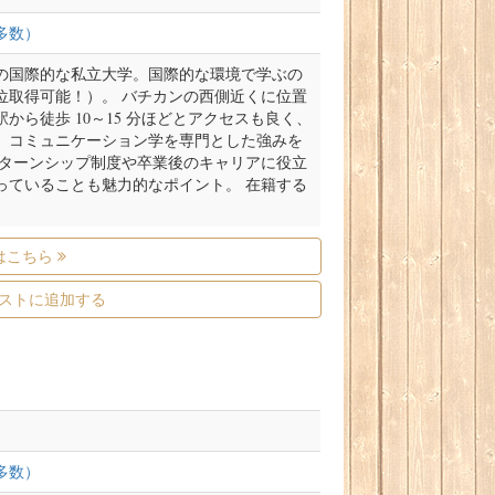
多数）
マの国際的な私立大学。国際的な環境で学ぶの
位取得可能！）。 バチカンの西側近くに位置
から徒歩 10～15 分ほどとアクセスも良く、
、コミュニケーション学を専門とした強みを
ンターンシップ制度や卒業後のキャリアに役立
っていることも魅力的なポイント。 在籍する
はこちら
ストに追加する
多数）