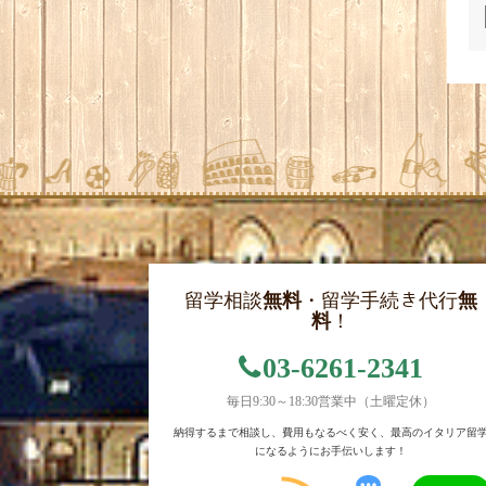
留学相談
無料
・留学手続き代行
無
料
！
03-6261-2341
毎日9:30～18:30営業中（土曜定休）
納得するまで相談し、費用もなるべく安く、最高のイタリア留
になるようにお手伝いします！