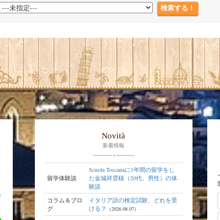
Novità
新着情報
Scuola Toscanaに1年間の留学をし
留学体験談
た金城祥雲様（20代、男性）の体
験談
学
コラム＆ブロ
イタリア語の検定試験、どれを受
グ
ける？
（2026.08.07）