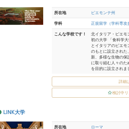
所在地
ピエモンテ州
学科
正規留学（学科専攻
こんな学校です！
北イタリア・ピエモ
初の大学 「食科学大学
とイタリアのピエモ
のもとに設立された
新、多様な生物の保
に取り組む人々のた
を目的に設立されま
詳細
検討中リ
LINK大学
所在地
ローマ