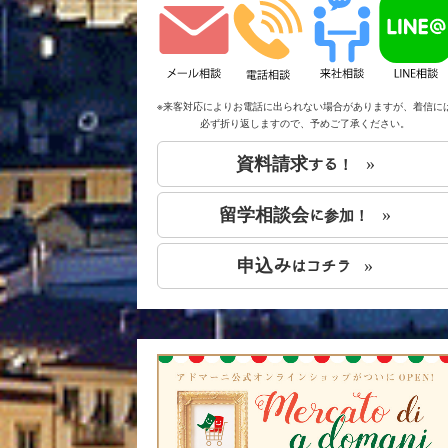
※来客対応によりお電話に出られない場合がありますが、着信に
必ず折り返しますので、予めご了承ください。
資料請求
»
する！
留学相談会
»
に参加！
申込み
»
はコチラ