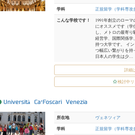
学科
正規留学（学科専攻
こんな学校です！
1991年創立のロー
にオススメです（学
し、メトロの最寄り駅
経営学、国際関係学
持つ大学です。 イ
つ幅広い繋がりを持
日本人の学生は少…
詳細
検討中リ
Università Ca’Foscari Venezia
所在地
ヴェネツィア
学科
正規留学（学科専攻