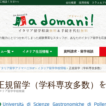
にご相談ください♪
会社概要
採用情報
コラム＆ブ
の魅力にとりつかれてしまった経験豊富なスタッフが、あなたのイタリア留学を応
資料請求・留学相談
ラム一覧
イタリア生活情報
イタリア留学アドマーニTOP
イタリア留学学校情報
正規留学（学科専攻多数）
正規留学（学科専攻多数）
タリア留学学校検索
Università di Scienze Gastronomiche di Polle