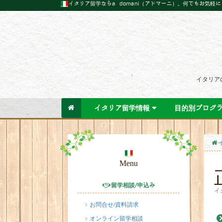
イタリア留学ならa domani（アドマーニ）。何でもお気軽
イタリア
イタリア留学情報
目的別プログ
Menu
留学相談/申込み
イ
お問合せ/資料請求
オンライン留学相談