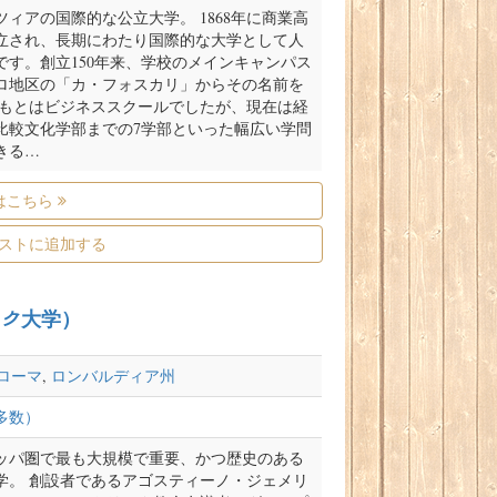
ィアの国際的な公立大学。 1868年に商業高
立され、長期にわたり国際的な大学として人
です。創立150年来、学校のメインキャンパス
ロ地区の「カ・フォスカリ」からその名前を
ともとはビジネススクールでしたが、現在は経
比較文化学部までの7学部といった幅広い学問
きる…
はこちら
ストに追加する
トリック大学）
ローマ
,
ロンバルディア州
多数）
ロッパ圏で最も大規模で重要、かつ歴史のある
学。 創設者であるアゴスティーノ・ジェメリ