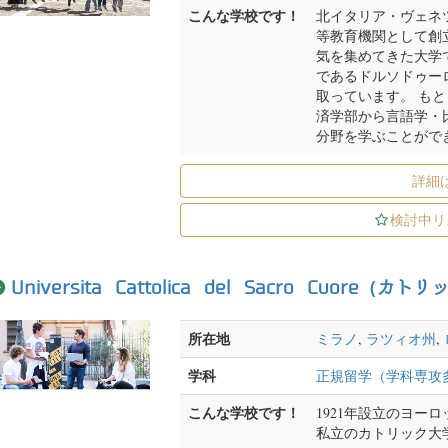
こんな学校です！
北イタリア・ヴェネツ
等教育機関として創
気を集めてきた大学
であるドルソドゥー
取っています。 も
済学部から言語学・
分野を学ぶことがで
詳細
検討中リ
Universita Cattolica del Sacro Cuore（カ
所在地
ミラノ
,
ラツィオ州
,
学科
正規留学（学科専攻
こんな学校です！
1921年設立のヨー
私立のカトリック大