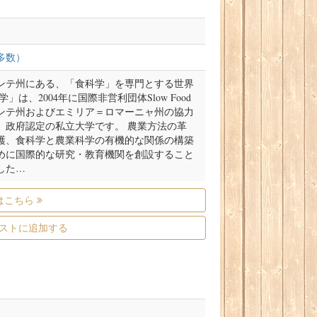
多数）
ンテ州にある、「食科学」を専門とする世界
」は、2004年に国際非営利団体Slow Food
ンテ州およびエミリア＝ロマーニャ州の協力
、政府認定の私立大学です。 農業方法の革
護、食科学と農業科学の有機的な関係の構築
めに国際的な研究・教育機関を創設すること
した…
はこちら
ストに追加する