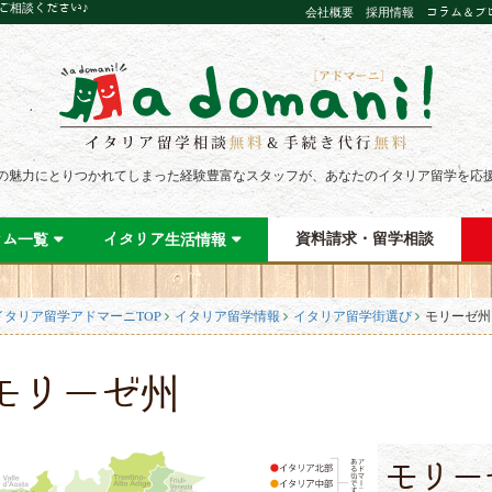
にご相談ください♪
会社概要
採用情報
コラム＆ブ
の魅力にとりつかれてしまった経験豊富なスタッフが、あなたのイタリア留学を応
資料請求・留学相談
ラム一覧
イタリア生活情報
イタリア留学アドマーニTOP
イタリア留学情報
イタリア留学街選び
モリーゼ州
モリーゼ州
モリー