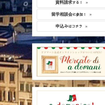
資料請求
»
する！
留学相談会
»
に参加！
申込み
»
はコチラ