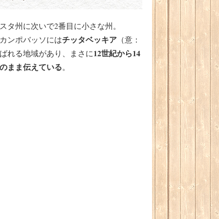
スタ州に次いで2番目に小さな州。
チッタベッキア
カンポバッソには
（意：
12世紀から14
ばれる地域があり、まさに
のまま伝えている
。