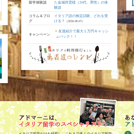
留学体験談
た金城祥雲様（20代、男性）の体
験談
コラム＆ブロ
イタリア語の検定試験、どれを受
グ
ける？
（2026.08.07）
友達紹介で最大１万円キャッシ
キャンペーン
ュバック！！
アドマーニは、
あ
イタリア留学のスペシャリスト！
ア
イタリア留学だけを研究し、これまで多くのイタリア留学