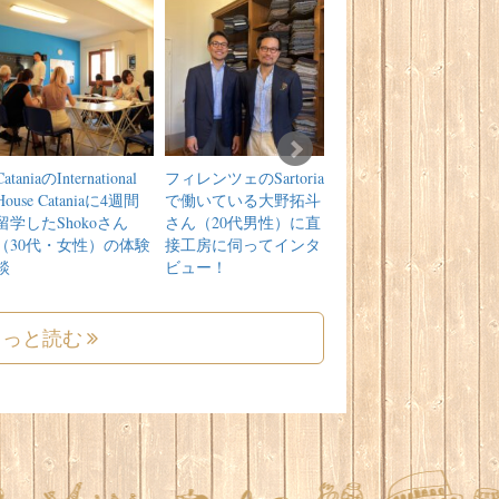
CataniaのInternational
フィレンツェのSartoria
フィレンツェの
House Cataniaに4週間
で働いている大野拓斗
Accademia Europeaで1
留学したShokoさん
さん（20代男性）に直
週間の語学＆声楽留学
（30代・女性）の体験
接工房に伺ってインタ
をされたまっつんさん
談
ビュー！
（10代女性）の体験談
もっと読む