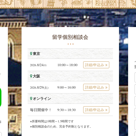
留学個別相談会
東京
8/24
10:00～18:00
詳細/申込み
2026.
㈪
学
大阪
.8/29
9:00～16:00
詳細/申込み
2026
(土)
オンライン
毎日開催中！
9:30～18:30
詳細/申込み
※所要時間は1時間～1.5時間です
は
※個別相談会のため、完全予約制となります。