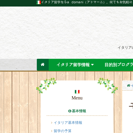
イタリア留学ならa domani（アドマーニ）。何でもお気軽
イタリア
イタリア留学情報
目的別プログ
Menu
基本情報
イタリア基本情報
留学の予算