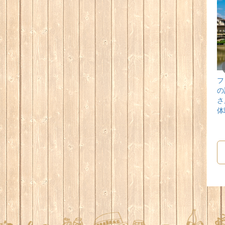
オルミーナの
ジェノヴァのA door to
Scuola Toscanaに1年間
フ
iloniaに3週間のご
Italyに１年留学した
の留学をした金城祥雲
の
をされたM.N様
A.N様の体験談
様（20代、男性）の体
さ
0代 女性）の体験
験談
体