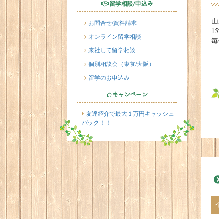
留学相談/申込み
山
お問合せ/資料請求
1
オンライン留学相談
毎
来社して留学相談
個別相談会（東京/大阪）
留学のお申込み
キャンペーン
友達紹介で最大１万円キャッシュ
バック！！