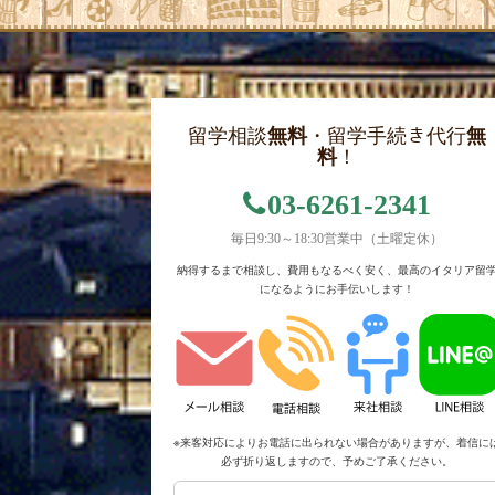
留学相談
無料
・留学手続き代行
無
料
！
03-6261-2341
毎日9:30～18:30営業中（土曜定休）
納得するまで相談し、費用もなるべく安く、最高のイタリア留
になるようにお手伝いします！
※来客対応によりお電話に出られない場合がありますが、着信に
必ず折り返しますので、予めご了承ください。