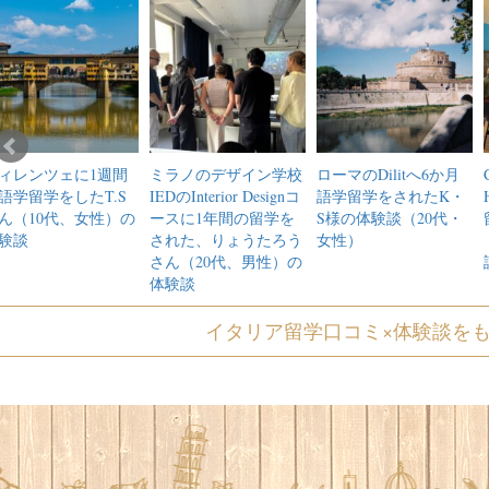
ィレンツェに1週間
ミラノのデザイン学校
ローマのDilitへ6か月
語学留学をしたT.S
IEDのInterior Designコ
語学留学をされたK・
ん（10代、女性）の
ースに1年間の留学を
S様の体験談（20代・
験談
された、りょうたろう
女性）
さん（20代、男性）の
体験談
イタリア留学口コミ×体験談を