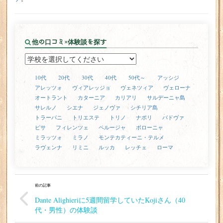
他の口コミ×体験談を探す
10代
20代
30代
40代
50代～
アッシジ
アレッツォ
ヴィアレッジョ
ヴェネツィア
ヴェローナ
オートラント
カターニア
カリアリ
サルデーニャ島
サレルノ
シエナ
ジェノヴァ
シチリア島
トラーパニ
トリエステ
トリノ
ナポリ
パドヴァ
ピサ
フィレンツェ
ペルージャ
ボローニャ
ミラッツォ
ミラノ
モンテカティーニ・テルメ
ラヴェンナ
リミニ
ルッカ
レッチェ
ローマ
前の記事
Dante Alighieriに5週間留学していたKojiさん（40
代・男性）の体験談