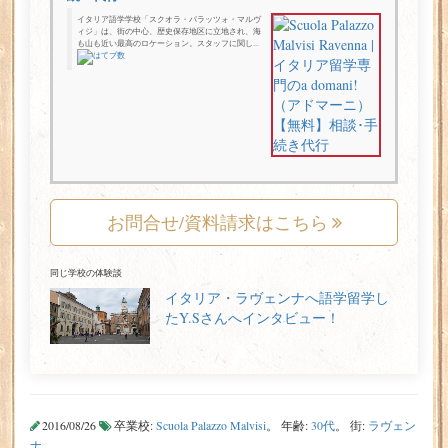
イタリア語学学校「スクオラ・パラッツォ・マルヴ
ィジ」は、街の中心、歴史保存地区に立地され、海
も山も近い最高のロケーション。スタッフに関し...
お問合せ/資料請求はこちら
同じ学校の体験談
イタリア・ラヴェンナへ語学留学し
たY.Sさんへインタビュー！
2016/08/26
卒業校:
Scuola Palazzo Malvisi
。 年齢:
30代
。 街:
ラヴェン
ナ
。