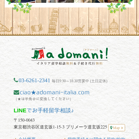
03-6261-2341
毎日9:30～18:30営業中 (土日定休)
ciao★adomani-italia.com
（★は半角＠に変換してください）
LINE
でお手軽留学相談♪
〒150-0043
東京都渋谷区道玄坂1-15-3 プリメーラ道玄坂225
Map