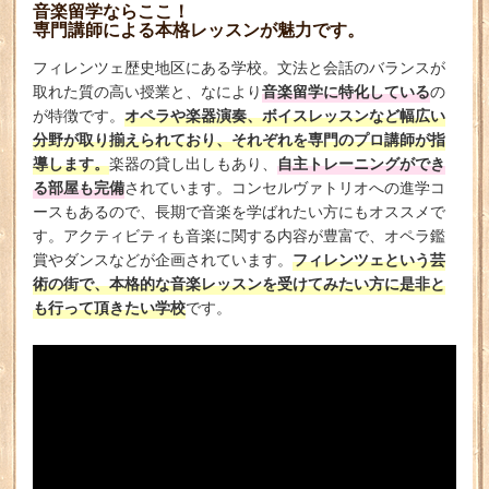
音楽留学ならここ！
専門講師による本格レッスンが魅力です。
フィレンツェ歴史地区にある学校。文法と会話のバランスが
音楽留学に特化している
取れた質の高い授業と、なにより
の
オペラや楽器演奏、ボイスレッスンなど幅広い
が特徴です。
分野が取り揃えられており、それぞれを専門のプロ講師が指
導します。
自主トレーニングができ
楽器の貸し出しもあり、
る部屋も完備
されています。コンセルヴァトリオへの進学コ
ースもあるので、長期で音楽を学ばれたい方にもオススメで
す。アクティビティも音楽に関する内容が豊富で、オペラ鑑
フィレンツェという芸
賞やダンスなどが企画されています。
術の街で、本格的な音楽レッスンを受けてみたい方に是非と
も行って頂きたい学校
です。