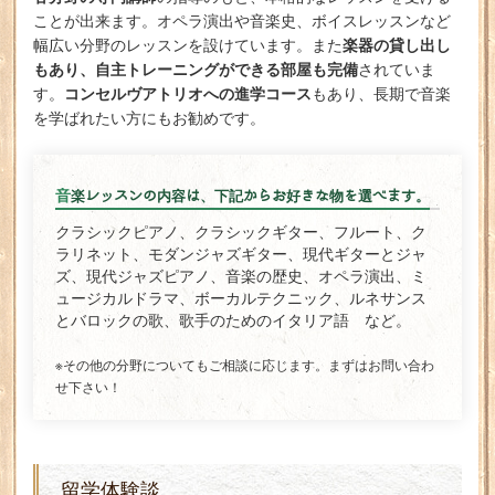
ことが出来ます。オペラ演出や音楽史、ボイスレッスンなど
楽器の貸し出し
幅広い分野のレッスンを設けています。また
もあり、自主トレーニングができる部屋も完備
されていま
コンセルヴアトリオへの進学コース
す。
もあり、長期で音楽
を学ばれたい方にもお勧めです。
音楽レッスンの内容は、下記からお好きな物を選べます。
クラシックピアノ、クラシックギター、フルート、ク
ラリネット、モダンジャズギター、現代ギターとジャ
ズ、現代ジャズピアノ、音楽の歴史、オペラ演出、ミ
ュージカルドラマ、ボーカルテクニック、ルネサンス
とバロックの歌、歌手のためのイタリア語 など。
※その他の分野についてもご相談に応じます。
まずはお問い合わ
せ下さい！
留学体験談