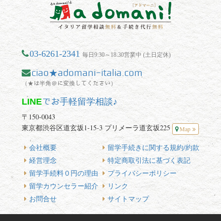
03-6261-2341
毎日9:30～18:30営業中 (土日定休)
ciao★adomani-italia.com
（★は半角＠に変換してください）
LINE
でお手軽留学相談♪
〒150-0043
東京都渋谷区道玄坂1-15-3 プリメーラ道玄坂225
Map
会社概要
留学手続きに関する規約/約款
経営理念
特定商取引法に基づく表記
留学手続料０円の理由
プライバシーポリシー
留学カウンセラー紹介
リンク
お問合せ
サイトマップ