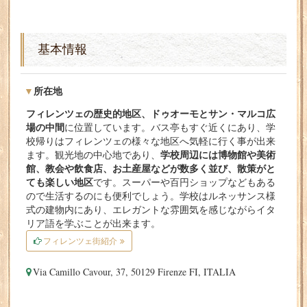
基本情報
所在地
フィレンツェの歴史的地区、ドゥオーモとサン・マルコ広
場の中間
に位置しています。バス亭もすぐ近くにあり、学
校帰りはフィレンツェの様々な地区へ気軽に行く事が出来
学校周辺には博物館や美術
ます。観光地の中心地であり、
館、教会や飲食店、お土産屋などが数多く並び、散策がと
ても楽しい地区
です。スーパーや百円ショップなどもある
ので生活するのにも便利でしょう。学校はルネッサンス様
式の建物内にあり、エレガントな雰囲気を感じながらイタ
リア語を学ぶことが出来ます。
フィレンツェ街紹介
Via Camillo Cavour, 37, 50129 Firenze FI, ITALIA