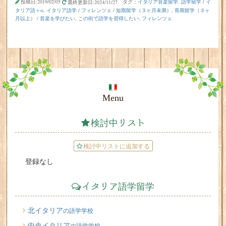
投稿日:2019/02/05
タグ：
イタリア音楽留学
,
語学留学
/
イ
最終更新日:2024/11/27
タリア語＋α
,
イタリア語学
/
フィレンツェ
/
短期留学（３ヶ月未満）
,
長期留学（３ヶ
月以上）
/
音楽を学びたい
,
この街で語学を習得したい
,
フィレンツェ
Menu
検討中リスト
検討中リストに追加する
登録なし
イタリア語学留学
北イタリア
の語学学校
中央イタリア
の語学学校