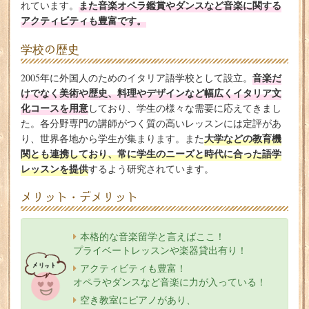
また音楽オペラ鑑賞やダンスなど音楽に関する
れています。
アクティビティも豊富です。
学校の歴史
音楽だ
2005年に外国人のためのイタリア語学校として設立。
けでなく美術や歴史、料理やデザインなど幅広くイタリア文
化コースを用意
しており、学生の様々な需要に応えてきまし
た。各分野専門の講師がつく質の高いレッスンには定評があ
大学などの教育機
り、世界各地から学生が集まります。また
関とも連携しており、常に学生のニーズと時代に合った語学
レッスンを提供
するよう研究されています。
メリット・デメリット
本格的な音楽留学と言えばここ！
プライベートレッスンや楽器貸出有り！
アクティビティも豊富！
オペラやダンスなど音楽に力が入っている！
空き教室にピアノがあり、